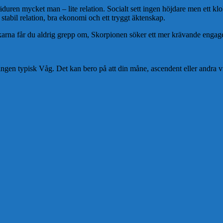
uren mycket man – lite relation. Socialt sett ingen höjdare men ett klok
tabil relation, bra ekonomi och ett tryggt äktenskap.
skarna får du aldrig grepp om, Skorpionen söker ett mer krävande enga
ngen typisk Våg. Det kan bero på att din måne, ascendent eller andra vik