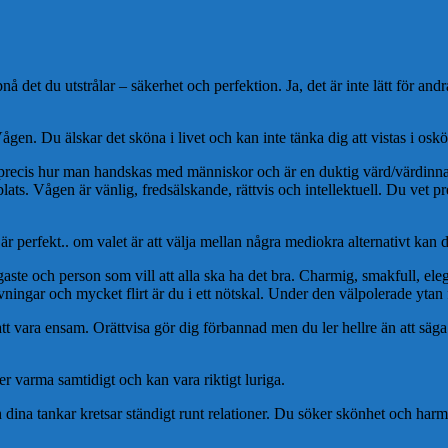
 det du utstrålar – säkerhet och perfektion. Ja, det är inte lätt för and
Vågen. Du älskar det sköna i livet och kan inte tänka dig att vistas i os
 precis hur man handskas med människor och är en duktig värd/värdin
 plats. Vågen är vänlig, fredsälskande, rättvis och intellektuell. Du vet p
.
 perfekt.. om valet är att välja mellan några mediokra alternativt kan de
gaste och person som vill att alla ska ha det bra. Charmig, smakfull, ele
ningar och mycket flirt är du i ett nötskal. Under den välpolerade ytan
 vara ensam. Orättvisa gör dig förbannad men du ler hellre än att säga ifr
ner varma samtidigt och kan vara riktigt luriga.
och dina tankar kretsar ständigt runt relationer. Du söker skönhet och h