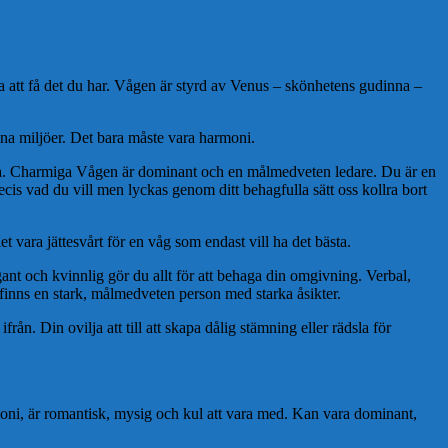
ra att få det du har. Vågen är styrd av Venus – skönhetens gudinna –
köna miljöer. Det bara måste vara harmoni.
na. Charmiga Vågen är dominant och en målmedveten ledare. Du är en
recis vad du vill men lyckas genom ditt behagfulla sätt oss kollra bort
t vara jättesvårt för en våg som endast vill ha det bästa.
gant och kvinnlig gör du allt för att behaga din omgivning. Verbal,
 finns en stark, målmedveten person med starka åsikter.
ån. Din ovilja att till att skapa dålig stämning eller rädsla för
armoni, är romantisk, mysig och kul att vara med. Kan vara dominant,