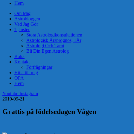
Hem
Om Mig
Astrobloggen
Vad Jag Gör
Tjänster
Stora Astrologikonsultationen
Astrologisk Årsprognos, 1År
Astrologi Och Tarot
Bli Din Egen Astrolog
Boka
Kontakt
Förfrågningar
Hitta till mig
OPA
Hem
Youtube
Instagram
2019-09-21
Grattis på födelsedagen Vågen