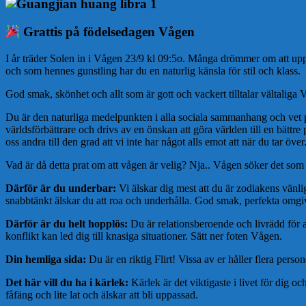
Grattis på födelsedagen Vågen
I år träder Solen in i Vågen 23/9 kl 09:5o. Många drömmer om att uppnå
och som hennes gunstling har du en naturlig känsla för stil och klass.
God smak, skönhet och allt som är gott och vackert tilltalar vältaliga 
Du är den naturliga medelpunkten i alla sociala sammanhang och vet
världsförbättrare och drivs av en önskan att göra världen till en bättre
oss andra till den grad att vi inte har något alls emot att när du tar över
Vad är då detta prat om att vågen är velig? Nja.. Vågen söker det som är
Därför är du underbar:
Vi älskar dig mest att du är zodiakens vänli
snabbtänkt älskar du att roa och underhålla. God smak, perfekta omgiv
Därför är du helt hopplös:
Du är relationsberoende och livrädd för att
konflikt kan led dig till knasiga situationer. Sätt ner foten Vågen.
Din hemliga sida:
Du är en riktig Flirt! Vissa av er håller flera perso
Det här vill du ha i kärlek:
Kärlek är det viktigaste i livet för dig 
fåfäng och lite lat och älskar att bli uppassad.