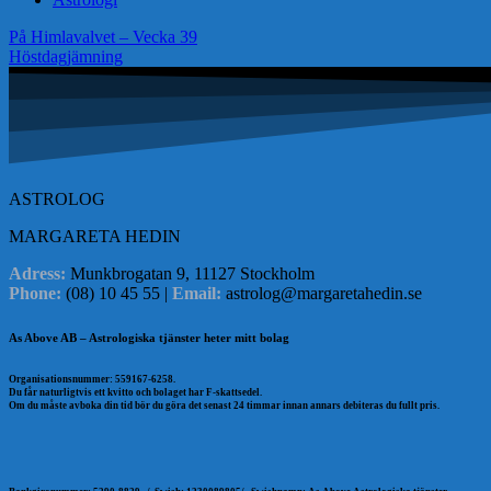
Inläggsnavigering
På Himlavalvet – Vecka 39
Höstdagjämning
ASTROLOG
MARGARETA HEDIN
Adress:
Munkbrogatan 9, 11127 Stockholm
Phone:
(08) 10 45 55 |
Email:
astrolog@margaretahedin.se
As Above AB – Astrologiska tjänster heter mitt bolag
Organisationsnummer: 559167-6258.
Du får naturligtvis ett kvitto och bolaget har F-skattsedel.
Om du måste avboka din tid bör du göra det senast 24 timmar innan annars debiteras du fullt pris.