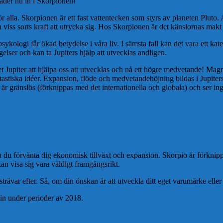
äder nu in i Skorpionen!
 alla. Skorpionen är ett fast vattentecken som styrs av planeten Pluto. 
en viss sorts kraft att utrycka sig. Hos Skorpionen är det känslornas mak
psykologi får ökad betydelse i våra liv. I sämsta fall kan det vara ett kate
gelser och kan ta Jupiters hjälp att utvecklas andligen.
Jupiter att hjälpa oss att utvecklas och nå ett högre medvetande! Magni
ntastiska idéer. Expansion, flöde och medvetandehöjning bildas i Jupiter
Han är gränslös (förknippas med det internationella och globala) och ser i
u förvänta dig ekonomisk tillväxt och expansion. Skorpio är förknippa
kan visa sig vara väldigt framgångsrikt.
 strävar efter. Så, om din önskan är att utveckla ditt eget varumärke eller
min under perioder av 2018.