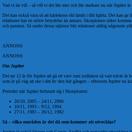
Vad vi än vill – så vill vi det lite mer och lite starkare nu när Jupiter
Det kan också vara så att kärlekens eld tänds i ditt hjärta. Det kan ge l
relationer har en större betydelse än annars. Skorpionen söker komma s
och passion. Så under dessa stjärnor blir relationer aldrig någonsin ytl
ANNONS
ANNONS
Om Jupiter
Det tar 12 år för Jupiter att gå ett varv runt zodiaken så vart tolvte å
som är på väg att ske i ditt liv den här gången – eftersom Jupiter nu
Perioder när Jupiter befunnit sig i Skorpionen:
26/10, 2005 – 24/11, 2006
10/11, 1993 – 9/12, 1994
27/11, 1981 – 26/12, 1982
Så – vilka områden är det då som kommer att utvecklas?
Jupiter är också läraren och Gurun. Andlig och personlig utveckling är o