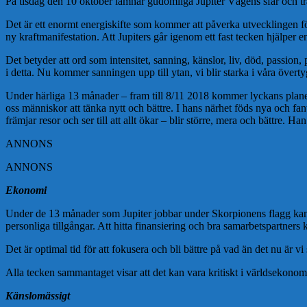
På tisdag den 10 oktober lämnar gudomliga Jupiter Vågens sfär och tr
Det är ett enormt energiskifte som kommer att påverka utvecklingen för
ny kraftmanifestation. Att Jupiters går igenom ett fast tecken hjälper 
Det betyder att ord som intensitet, sanning, känslor, liv, död, passion, 
i detta. Nu kommer sanningen upp till ytan, vi blir starka i våra överty
Under härliga 13 månader – fram till 8/11 2018 kommer lyckans planet 
oss människor att tänka nytt och bättre. I hans närhet föds nya och fa
främjar resor och ser till att allt ökar – blir större, mera och bättre. 
ANNONS
ANNONS
Ekonomi
Under de 13 månader som Jupiter jobbar under Skorpionens flagg kan d
personliga tillgångar. Att hitta finansiering och bra samarbetspartners 
Det är optimal tid för att fokusera och bli bättre på vad än det nu är vi
Alla tecken sammantaget visar att det kan vara kritiskt i världsekono
Känslomässigt