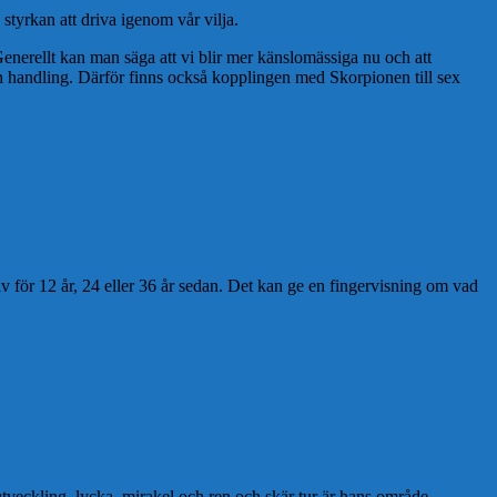
 styrkan att driva igenom vår vilja.
. Generellt kan man säga att vi blir mer känslomässiga nu och att
och handling. Därför finns också kopplingen med Skorpionen till sex
liv för 12 år, 24 eller 36 år sedan. Det kan ge en fingervisning om vad
– utveckling, lycka, mirakel och ren och skär tur är hans område.