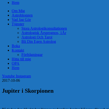
Hem
Om Mig
Astrobloggen
Vad Jag Gör
Tjänster
Stora Astrologikonsultationen
Astrologisk Årsprognos, 1År
Astrologi Och Tarot
Bli Din Egen Astrolog
Boka
Kontakt
Förfrågningar
Hitta till mig
OPA
Hem
Youtube
Instagram
2017-10-06
Jupiter i Skorpionen