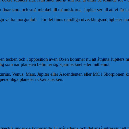
n fixar stora och små mirakel till människorna. Jupiter ser till att vi får
ign vädra morgonluft – för det finns oändliga utvecklingsmöjligheter i
onen tecken och i opposition även Oxen kommer nu att åtnjuta Jupiters 
ig som när planeten befinner sig stjärntecknet eller mitt emot.
urius, Venus, Mars, Jupiter eller Ascendenten eller MC i Skorpionen ko
 personliga planeter i Oxens tecken.
 utveckla under de kommande 13 månaderna och det är så intressant att f