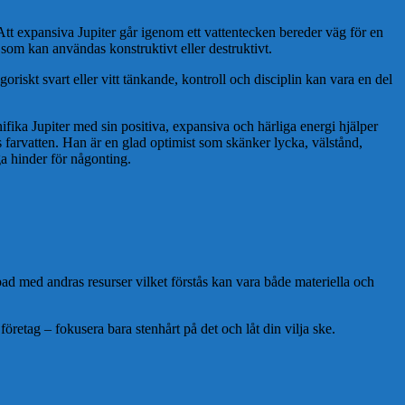
Att expansiva Jupiter går igenom ett vattentecken bereder väg för en
t som kan användas konstruktivt eller destruktivt.
goriskt svart eller vitt tänkande, kontroll och disciplin kan vara en del
fika Jupiter med sin positiva, expansiva och härliga energi hjälper
s farvatten. Han är en glad optimist som skänker lycka, välstånd,
nga hinder för någonting.
d med andras resurser vilket förstås kan vara både materiella och
 företag – fokusera bara stenhårt på det och låt din vilja ske.