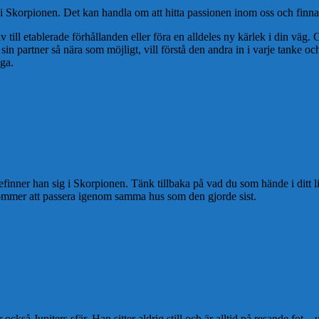
 är i Skorpionen. Det kan handla om att hitta passionen inom oss och finna
iv till etablerade förhållanden eller föra en alldeles ny kärlek i din väg
in partner så nära som möjligt, vill förstå den andra in i varje tanke 
iga.
r befinner han sig i Skorpionen. Tänk tillbaka på vad du som hände i ditt 
 kommer att passera igenom samma hus som den gjorde sist.
ckså Jupiters sfär. Han sitter aldrig still och är alltid på resande fot 