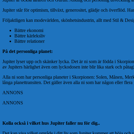
Jupiter står för optimism, tillväxt, generositet, glädje och överflöd. Ha
Följaktligen kan modevärlden, skönhetsindustrin, allt med Stil & Des
Bättre ekonomi
Bättre kärleksliv
Bättre relationer
På det personliga planet:
Jupiter lyser upp och skänker lycka. Det är ni som är födda i Skorpi
av Jupiters härlighet även om lyckodosen inte blir lika stark och påtagl
Alla ni som har personliga planeter i Skorpionen: Solen, Månen, Merk
långa planettransiten. Det gäller även alla ni som har någon eller flera
ANNONS
ANNONS
Kolla också i vilket hus Jupiter faller nu för dig..
Det kan visa vilket område i ditt liv som Jupiter kommer att höja och