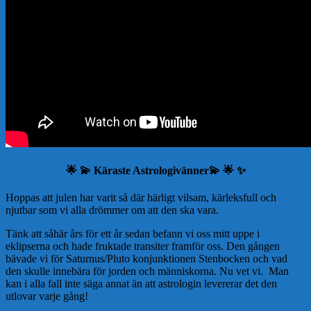
🌟 💫 Käraste Astrologivänner💫 🌟 ✨
Hoppas att julen har varit så där härligt vilsam, kärleksfull och
njutbar som vi alla drömmer om att den ska vara.
Tänk att såhär års för ett år sedan befann vi oss mitt uppe i
eklipserna och hade fruktade transiter framför oss. Den gången
bävade vi för Saturnus/Pluto konjunktionen Stenbocken och vad
den skulle innebära för jorden och människorna. Nu vet vi. Man
kan i alla fall inte säga annat än att astrologin levererar det den
utlovar varje gång!