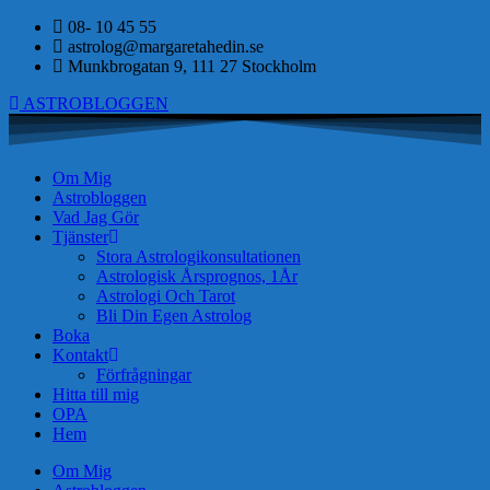
08- 10 45 55
astrolog@margaretahedin.se
Munkbrogatan 9, 111 27 Stockholm
ASTROBLOGGEN
Om Mig
Astrobloggen
Vad Jag Gör
Tjänster
Stora Astrologikonsultationen
Astrologisk Årsprognos, 1År
Astrologi Och Tarot
Bli Din Egen Astrolog
Boka
Kontakt
Förfrågningar
Hitta till mig
OPA
Hem
Om Mig