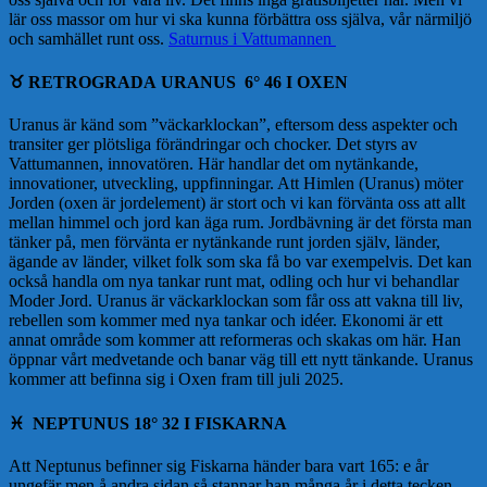
lär oss massor om hur vi ska kunna förbättra oss själva, vår närmiljö
och samhället runt oss.
Saturnus i Vattumannen
♉️
RETROGRADA URANUS 6° 46 I OXEN
Uranus är känd som ”väckarklockan”, eftersom dess aspekter och
transiter ger plötsliga förändringar och chocker. Det styrs av
Vattumannen, innovatören. Här handlar det om nytänkande,
innovationer, utveckling, uppfinningar. Att Himlen (Uranus) möter
Jorden (oxen är jordelement) är stort och vi kan förvänta oss att allt
mellan himmel och jord kan äga rum. Jordbävning är det första man
tänker på, men förvänta er nytänkande runt jorden själv, länder,
ägande av länder, vilket folk som ska få bo var exempelvis. Det kan
också handla om nya tankar runt mat, odling och hur vi behandlar
Moder Jord. Uranus är väckarklockan som får oss att vakna till liv,
rebellen som kommer med nya tankar och idéer. Ekonomi är ett
annat område som kommer att reformeras och skakas om här. Han
öppnar vårt medvetande och banar väg till ett nytt tänkande. Uranus
kommer att befinna sig i Oxen fram till juli 2025.
♓️
NEPTUNUS 18° 32 I FISKARNA
Att Neptunus befinner sig Fiskarna händer bara vart 165: e år
ungefär men å andra sidan så stannar han många år i detta tecken