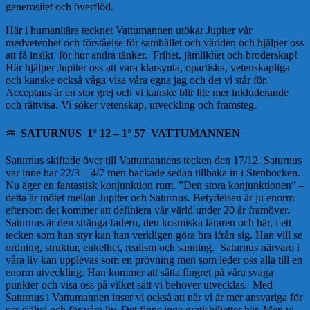
generositet och överflöd.
Här i humanitära tecknet Vattumannen utökar Jupiter vår
medvetenhet och förståelse för samhället och världen och hjälper oss
att få insikt för hur andra tänker. Frihet, jämlikhet och broderskap!
Här hjälper Jupiter oss att vara klarsynta, opartiska, vetenskapliga
och kanske också våga visa våra egna jag och det vi står för.
Acceptans är en stor grej och vi kanske blir lite mer inkluderande
och rättvisa. Vi söker vetenskap, utveckling och framsteg.
♒
️ SATURNUS 1° 12 – 1° 57 VATTUMANNEN
Saturnus skiftade över till Vattumannens tecken den 17/12. Saturnus
var inne här 22/3 – 4/7 men backade sedan tillbaka in i Stenbocken.
Nu äger en fantastisk konjunktion rum. ”Den stora konjunktionen” –
detta är mötet mellan Jupiter och Saturnus. Betydelsen är ju enorm
eftersom det kommer att definiera vår värld under 20 år framöver.
Saturnus är den stränga fadern, den kosmiska läraren och här, i ett
tecken som han styr kan han verkligen göra bra ifrån sig. Han vill se
ordning, struktur, enkelhet, realism och sanning. Saturnus närvaro i
våra liv kan upplevas som en prövning men som leder oss alla till en
enorm utveckling. Han kommer att sätta fingret på våra svaga
punkter och visa oss på vilket sätt vi behöver utvecklas. Med
Saturnus i Vattumannen inser vi också att när vi är mer ansvariga för
oss själva och för våra liv. Det finns inga gratisbiljetter här. Men vi