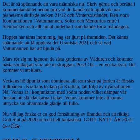
Det är så spännande att vara människa nu! Skriv gärna och berätta i
kommentarsfältet nedan om vad du kände och upplevde när
planeterna skiftade tecken 21/12 och Vintersolståndet, Den stora
Konjunktionen i Vattumannen, Solen och Merkurius entré i
Stenbocken och allt annat underbart som hände förra måndagen.
Hoppet har tänts inom mig, jag ser ljust på framtiden. Det känns
spännande att få uppleva det Uraniska 2021 och se vad
Vattumannen har att bjuda på.
Mars rör sig nu igenom de sista graderna av Väduren och kommer
nästa söndag att vara ute ur skuggan. Pust! Ok – en vecka kvar. Det
kommer vi att klara.
Veckans höjdpunkt som dominera allt som sker på jorden är förstås
fullmånen i Kräftans tecken på Kräftan, tätt följd av nyårsaftonen.
Nå, Venus är i konjunktion med södra noden vilket dämpar vår
önskan att slå klackarna i taket. Venus kommer inte att kunna
uttrycka sin ohämmade glädje till fullo.
Nu vill jag önska er en god fortsättning av firandet och ett riktigt
Gott Slut på 2020 och ett helt fantastiskt GOTT NYTT ÅR 2021!
🥳⭐️💥💫