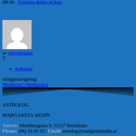
ditt liv.
Noderna skiftar tecken.
av
astrobloggen
Astrologi
Inläggsnavigering
Merkurius i Stenbocken
ASTROLOG
MARGARETA HEDIN
Adress:
Munkbrogatan 9, 11127 Stockholm
Phone:
(08) 10 45 55 |
Email:
astrolog@margaretahedin.se