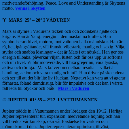
medvetandeförhöjning. Peace, Love and Understanding är Skyttens
motto.
Venus i Skytten
♈️
MARS 25° – 28° I VÄDUREN
Mars är styrare i Vädurens tecken och och zodiakens hjälte och
krigare. Han är Yang- energin – den maskulina kraften. Han
symboliserar drivet, motorn, motivationen i alla människor. Han är
rå, het, igångsättande, vill framåt, viljestark, manlig och sexig. Vilja,
styrka och snabba lösningar – det är Mars i ett nötskal. Han ger oss
energin tillbaka, påverkar viljan, lusten och får oss upp ur sofforna
och ut i livet. Vi blir motiverade, vill fixa grejer nu, vara fysiska,
aktiva och rörliga. Mars kräver omedelbara resultat – vilket är
handling, action och vara manlig och tuff. Han driver på skeendena
och ser till att det blir lite liv i luckan. Negativt kan vara att vi agerar
förhastat, ibland dumdristigt, blir för impulsiva och det kan i värsta
fall leda till olyckor och bråk.
Mars i Väduren
♒️
JUPITER 01° 55 – 2°12 I VATTUMANNEN
Jupiter trädde in i Vattumannen under lördagen den 19/12. Härliga
Jupiter representerar tur, expansion, medvetande höjning och han
vill bredda vår kunskap, öka vår förståelse för världen och
människorna i den. Jupiter representerar optimism, tillväxt,