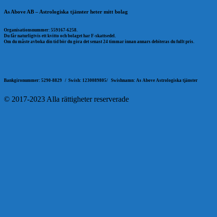
As Above AB – Astrologiska tjänster heter mitt bolag
Organisationsnummer: 559167-6258.
Du får naturligtvis ett kvitto och bolaget har F-skattsedel.
Om du måste avboka din tid bör du göra det senast 24 timmar innan annars debiteras du fullt pris.
Bankgironummer: 5290-8829 /
Swish: 1230089805/
Swishnamn: As Above Astrologiska tjänster
© 2017-2023 Alla rättigheter reserverade