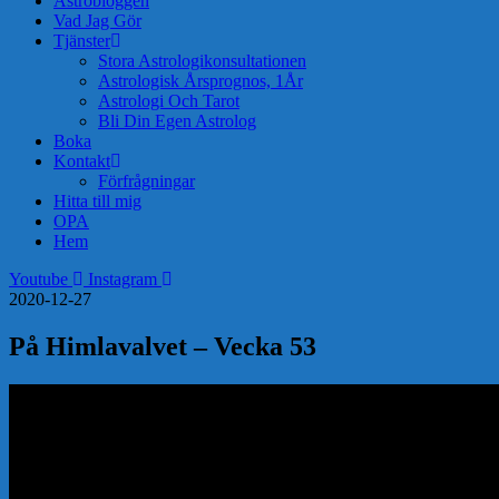
Astrobloggen
Vad Jag Gör
Tjänster
Stora Astrologikonsultationen
Astrologisk Årsprognos, 1År
Astrologi Och Tarot
Bli Din Egen Astrolog
Boka
Kontakt
Förfrågningar
Hitta till mig
OPA
Hem
Youtube
Instagram
2020-12-27
På Himlavalvet – Vecka 53