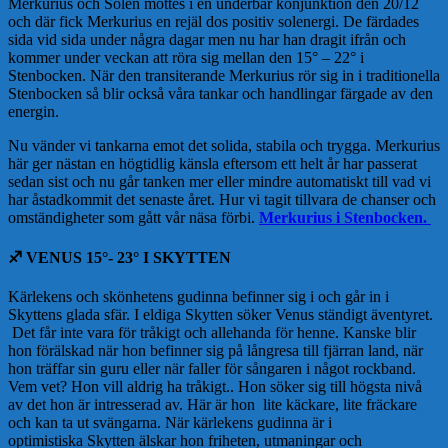
Merkurius och Solen möttes i en underbar konjunktion den 20/12
och där fick Merkurius en rejäl dos positiv solenergi. De färdades
sida vid sida under några dagar men nu har han dragit ifrån och
kommer under veckan att röra sig mellan den 15° – 22° i
Stenbocken. När den transiterande Merkurius rör sig in i traditionella
Stenbocken så blir också våra tankar och handlingar färgade av den
energin.
Nu vänder vi tankarna emot det solida, stabila och trygga. Merkurius
här ger nästan en högtidlig känsla eftersom ett helt år har passerat
sedan sist och nu går tanken mer eller mindre automatiskt till vad vi
har åstadkommit det senaste året. Hur vi tagit tillvara de chanser och
omständigheter som gått vår näsa förbi.
Merkurius i Stenbocken.
♐️ VENUS 15°- 23° I SKYTTEN
Kärlekens och skönhetens gudinna befinner sig i och går in i
Skyttens glada sfär. I eldiga Skytten söker Venus ständigt äventyret.
Det får inte vara för tråkigt och allehanda för henne. Kanske blir
hon förälskad när hon befinner sig på långresa till fjärran land, när
hon träffar sin guru eller när faller för sångaren i något rockband.
Vem vet? Hon vill aldrig ha tråkigt.. Hon söker sig till högsta nivå
av det hon är intresserad av. Här är hon lite käckare, lite fräckare
och kan ta ut svängarna. När kärlekens gudinna är i
optimistiska Skytten älskar hon friheten, utmaningar och