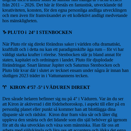
från 2011 – 2026. Det här är förstås en fantastisk, utvecklande tid
kreativiteten, konsten, för den egna personliga andliga utvecklingen
och men även för framväxandet av ett kollektivt andligt medvetande
hos mänskligheten.
♑️
PLUTO i 24° I STENBOCKEN
När Pluto rör sig direkt förändras saker i världen ofta dramatiskt,
kraftfullt och i detta nu kan ett paradigmskifte äga rum – för vi har
väldigt starka krafter i rörelse. Stenbocken står ju bland annat för
staten, kapitalet och ordningen i landet. Pluto för djuplodade
förändringar. Snart lämnar Jupiter och Saturnus Stenbocken och
Pluto blir kvar där i slutet av tecknet ensam under några år innan han
slutligen 2023 träder in i Vattumannens tecken.
♈️
KIRON 4°57 -5° i VÄDUREN DIREKT
Den sårade helaren befinner sig nu på 4° i Väduren. Var än du ser
att Kiron är aktiverad i ditt födelsehoroskop, i aspekt till eller på en
personlig planet eller punkt så kommer han att blottlägga dina
djupaste sår och rädslor. Kiron drar fram våra sår och låter dig
uppleva den smärta och det lidande som din själ behöver gå igenom
för att du ska utvecklas och växa som människa. Han får oss att
arbeta med självkänsla och lära oss att acceptera och älska det egna