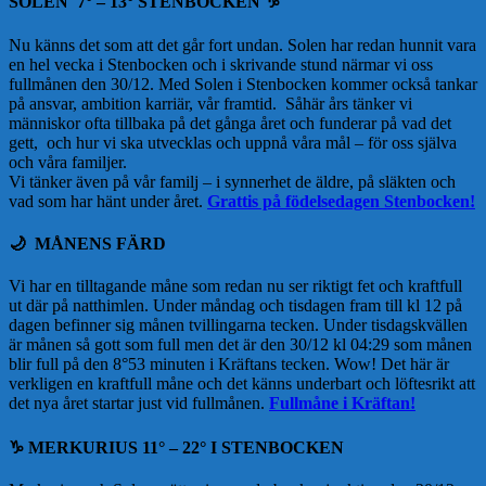
SOLEN 7° – 13° STENBOCKEN ♑️
Nu känns det som att det går fort undan. Solen har redan hunnit vara
en hel vecka i Stenbocken och i skrivande stund närmar vi oss
fullmånen den 30/12. Med Solen i Stenbocken kommer också tankar
på ansvar, ambition karriär, vår framtid. Såhär års tänker vi
människor ofta tillbaka på det gånga året och funderar på vad det
gett, och hur vi ska utvecklas och uppnå våra mål – för oss själva
och våra familjer.
Vi tänker även på vår familj – i synnerhet de äldre, på släkten och
vad som har hänt under året.
Grattis på födelsedagen Stenbocken!
🌙
MÅNENS FÄRD
Vi har en tilltagande måne som redan nu ser riktigt fet och kraftfull
ut där på natthimlen. Under måndag och tisdagen fram till kl 12 på
dagen befinner sig månen tvillingarna tecken. Under tisdagskvällen
är månen så gott som full men det är den 30/12 kl 04:29 som månen
blir full på den 8°53 minuten i Kräftans tecken. Wow! Det här är
verkligen en kraftfull måne och det känns underbart och löftesrikt att
det nya året startar just vid fullmånen.
Fullmåne i Kräftan!
♑️
MERKURIUS 11° – 22° I STENBOCKEN