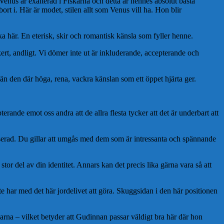
Venus är exalterad i Fiskarna och detta är hennes absolut bästa
rt i. Här är modet, stilen allt som Venus vill ha. Hon blir
 här. En eterisk, skir och romantisk känsla som fyller henne.
ert, andligt. Vi dömer inte ut är inkluderande, accepterande och
e än den där höga, rena, vackra känslan som ett öppet hjärta ger.
rande emot oss andra att de allra flesta tycker att det är underbart att
tresserad. Du gillar att umgås med dem som är intressanta och spännande
 stor del av din identitet. Annars kan det precis lika gärna vara så att
nte har med det här jordelivet att göra. Skuggsidan i den här positionen
karna – vilket betyder att Gudinnan passar väldigt bra här där hon