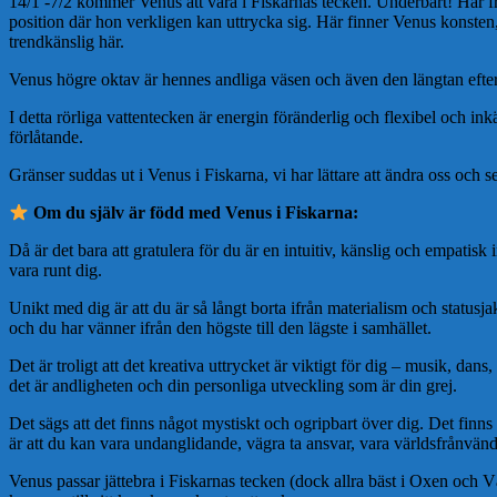
14/1 -7/2 kommer Venus att vara i Fiskarnas tecken. Underbart! Här frä
position där hon verkligen kan uttrycka sig. Här finner Venus konsten,
trendkänslig här.
Venus högre oktav är hennes andliga väsen och även den längtan efter 
I detta rörliga vattentecken är energin föränderlig och flexibel och i
förlåtande.
Gränser suddas ut i Venus i Fiskarna, vi har lättare att ändra oss och 
Om du själv är född med Venus i Fiskarna:
Då är det bara att gratulera för du är en intuitiv, känslig och empatisk
vara runt dig.
Unikt med dig är att du är så långt borta ifrån materialism och statusj
och du har vänner ifrån den högste till den lägste i samhället.
Det är troligt att det kreativa uttrycket är viktigt för dig – musik, dans
det är andligheten och din personliga utveckling som är din grej.
Det sägs att det finns något mystiskt och ogripbart över dig. Det finns 
är att du kan vara undanglidande, vägra ta ansvar, vara världsfrånvänd 
Venus passar jättebra i Fiskarnas tecken (dock allra bäst i Oxen och V