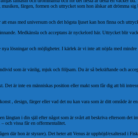
mjas fantasin och drömmarna och för det flesta är detta en vacker tid. 
 musiken, färgen, formen och uttrycket som hon älskar att drömma sig bo
att enas med universum och det högsta ljuset kan hon finna och uttrycka
nkännande. Medkänsla och acceptans är nyckelord här. Uttrycket blir vack
se nya lösningar och möjligheter. I kärlek är vi inte att nöjda med mindr
 individ som är vänlig, mjuk och följsam. Du är så bekräftande och accepte
akt. Det är inte en människas position eller makt som får dig att bli in
, konst , design, färger eller vad det nu kan vara som är ditt område är en
en längtan i din själ efter något som är svårt att beskriva eftersom det i
– och vissa får en offermentalitet.
ågen där hon är styrare). Det heter att Venus är upphöjd/exalterad i Fis