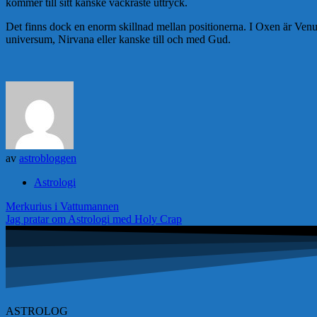
kommer till sitt kanske vackraste uttryck.
Det finns dock en enorm skillnad mellan positionerna. I Oxen är Venus 
universum, Nirvana eller kanske till och med Gud.
av
astrobloggen
Astrologi
Inläggsnavigering
Merkurius i Vattumannen
Jag pratar om Astrologi med Holy Crap
ASTROLOG