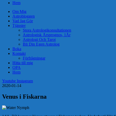
Hem
Om Mig
Astrobloggen
Vad Jag Gör
Tjänster
Stora Astrologikonsultationen
Astrologisk Årsprognos, 1År
Astrologi Och Tarot
Bli Din Egen Astrolog
Boka
Kontakt
Förfrågningar
Hitta till mig
OPA
Hem
Youtube
Instagram
2020-01-14
Venus i Fiskarna