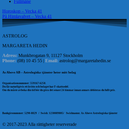
Fullmåne
Inläggsnavigering
Horoskop – Vecka 41
På Himlavalvet – Vecka 41
ASTROLOG
MARGARETA HEDIN
Adress:
Munkbrogatan 9, 11127 Stockholm
Phone:
(08) 10 45 55 |
Email:
astrolog@margaretahedin.se
As Above AB – Astrologiska tjänster heter mitt bolag
Organisationsnummer: 559167-6258.
Du får naturligtvis ett kvitto och bolaget har F-skattsedel.
Om du måste avboka din tid bör du göra det senast 24 timmar innan annars debiteras du fullt pris.
Bankgironummer: 5290-8829 /
Swish: 1230089805/
Swishnamn: As Above Astrologiska tjänster
© 2017-2023 Alla rättigheter reserverade