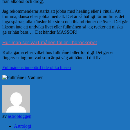
från alkohol och drog).
Jag rekommenderar starkt att jobba med healing eller i ritual. Att
trumma, dansa eller jobba medialt. Det är så häftigt för nu finns det
inga spärrar, alla känslor blir stora och ibland rinner de över.. Det går
liksom inte att undvika livet eller fullmånen så jag tycker att ni ska
ge er hän bara… Det händer MASSOR!
Hur man ser vart månen faller i horoskopet
Kolla gärna efter vilket hus fullmåne faller för dig! Det ger en
fingervisning om vad som är på väg att hända i ditt liv.
Fullmånens innebörd i de olika husen
av
astrobloggen
Astrologi