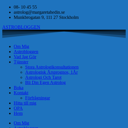
08- 10 45 55
astrolog@margaretahedin.se
Munkbrogatan 9, 111 27 Stockholm
ASTROBLOGGEN
Om Mig
Astrobloggen
Vad Jag Gör
Tjänster
Stora Astrologikonsultationen
Astrologisk Årsprognos, 1År
Astrologi Och Tarot
Bli Din Egen Astrolog
Boka
Kontakt
Förfrågningar
Hitta till mig
OPA
Hem
Om Mig