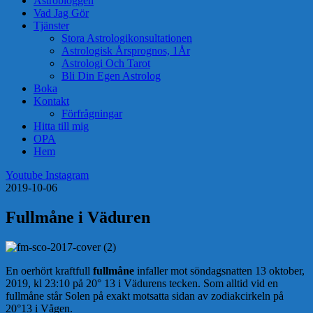
Astrobloggen
Vad Jag Gör
Tjänster
Stora Astrologikonsultationen
Astrologisk Årsprognos, 1År
Astrologi Och Tarot
Bli Din Egen Astrolog
Boka
Kontakt
Förfrågningar
Hitta till mig
OPA
Hem
Youtube
Instagram
2019-10-06
Fullmåne i Väduren
En oerhört kraftfull
fullmåne
infaller mot söndagsnatten 13 oktober,
2019, kl 23:10 på 20° 13 i Vädurens tecken. S
om alltid vid en
fullmåne står Solen på exakt motsatta sidan av zodiakcirkeln på
20°13 i Vågen.