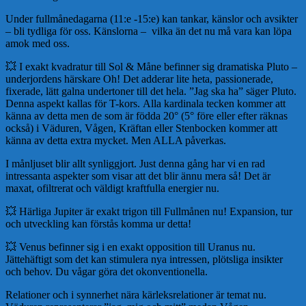
Under fullmånedagarna (11:e -15:e) kan tankar, känslor och avsikter
– bli tydliga för oss. Känslorna – vilka än det nu må vara kan löpa
amok med oss.
💥 I exakt kvadratur till Sol & Måne befinner sig dramatiska Pluto –
underjordens härskare Oh! Det adderar lite heta, passionerade,
fixerade, lätt galna undertoner till det hela. ”Jag ska ha” säger Pluto.
Denna aspekt kallas för T-kors. Alla kardinala tecken kommer att
känna av detta men de som är födda 20° (5° före eller efter räknas
också) i Väduren, Vågen, Kräftan eller Stenbocken kommer att
känna av detta extra mycket. Men ALLA påverkas.
I månljuset blir allt synliggjort. Just denna gång har vi en rad
intressanta aspekter som visar att det blir ännu mera så! Det är
maxat, ofiltrerat och väldigt kraftfulla energier nu.
💥 Härliga Jupiter är exakt trigon till Fullmånen nu! Expansion, tur
och utveckling kan förstås komma ur detta!
💥 Venus befinner sig i en exakt opposition till Uranus nu.
Jättehäftigt som det kan stimulera nya intressen, plötsliga insikter
och behov. Du vågar göra det okonventionella.
Relationer och i synnerhet nära kärleksrelationer är temat nu.