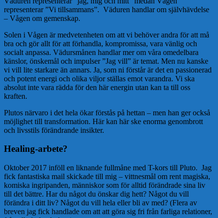
Väduren representerar ”jag, mig och mitt” medan Vågen
representerar ”Vi tillsammans”. Väduren handlar om självhävdelse
– Vågen om gemenskap.
Solen i Vågen är medvetenheten om att vi behöver andra för att må
bra och gör allt för att förhandla, kompromissa, vara vänlig och
socialt anpassa. Vädursmånen handlar mer om våra omedelbara
känslor, önskemål och impulser ”Jag vill” är temat. Men nu kanske
vi vill lite starkare än annars. Ja, som ni förstår är det en passionerad
och potent energi och olika viljor ställas emot varandra. Vi ska
absolut inte vara rädda för den här energin utan kan ta till oss
kraften.
Plutos närvaro i det hela ökar förstås på hettan – men han ger också
möjlighet till transformation. Här kan här ske enorma genombrott
och livsstils förändrande insikter.
Healing-arbete?
Oktober 2017 inföll en liknande fullmåne med T-kors till Pluto. Jag
fick fantastiska mail skickade till mig – vittnesmål om rent magiska,
komiska ingripanden, människor som för alltid förändrade sina liv
till det bättre. Har du något du önskar dig hett? Något du vill
förändra i ditt liv? Något du vill hela eller bli av med? (Flera av
breven jag fick handlade om att att göra sig fri från farliga relationer,