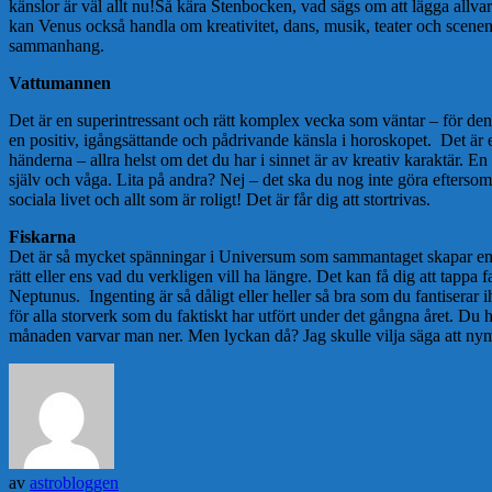
känslor är väl allt nu!Så kära Stenbocken, vad sägs om att lägga allvar
kan Venus också handla om kreativitet, dans, musik, teater och scenen 
sammanhang.
Vattumannen
Det är en superintressant och rätt komplex vecka som väntar – för den
en positiv, igångsättande och pådrivande känsla i horoskopet. Det är 
händerna – allra helst om det du har i sinnet är av kreativ karaktär. En
själv och våga. Lita på andra? Nej – det ska du nog inte göra eftersom 
sociala livet och allt som är roligt! Det är får dig att stortrivas.
Fiskarna
Det är så mycket spänningar i Universum som sammantaget skapar en nå
rätt eller ens vad du verkligen vill ha längre. Det kan få dig att tappa
Neptunus. Ingenting är så dåligt eller heller så bra som du fantiserar
för alla storverk som du faktiskt har utfört under det gångna året. Du
månaden varvar man ner. Men lyckan då? Jag skulle vilja säga att nymå
av
astrobloggen