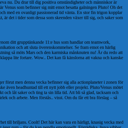
tt leva nu. Du drar till dig positiva omständigheter och människor är
a är Venus som befinner sig mitt emot besatta galningen Pluto! Oh det
l och med en ovanligt passionerad tid vänta. En stor fin trigon kopplar
, är det i tider som dessa som skeenden växer till sig, och saker som
igenom ditt grupptänkande 11:e hus som handlar om teamwork,
nikation och att sluta överenskommelser. Se fram emot en härlig
tt riktning så möts Mars och den karmiska månknuten nu! Är du redo att
 klappa lite fortare. Wow.. Det kan få känslorna att vakna och kanske
ånger förut men denna vecka befinner sig alla actionplaneter i zonen för
ske även headhuntad till ett nytt jobb eller projekt. Pluto/Venus mötet
ch låt saker och ting ta sin lilla tid. Att bli så glad, tacksam och
lek och arbete. Men förstås.. visst. Om du får ett bra förslag – så
het till briljans. Coolt! Det här kan vara en härligt, knasig vecka med
allt äger rum – för du kan pendla emotionellt. Förrädiska, ljuva vibbar