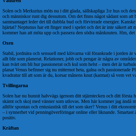
Väduren
Solen och Merkurius möts nu i ditt glada, sällskapliga 3:e hus och d
och människor runt dig dessutom. Om det finns något sådant som att be 
sammantaget leder det till dubbla bud och förvirrade energier. Kanske 
hjärtat? Neptunus har ett finger med i spelet och det är inte säkert at
kommer han att möta upp och passera den södra månknuten. Hm, det här 
Oxen
Stabil, jordnära och sensuell med klövarna väl förankrade i jorden är 
allt blir som planerat. Relationer, jobb och pengar är några av områden 
kan tvärt om bli hur passionerat och kul som helst – men det är turbule
planat Venus befinner sig nu mittemot heta, galna och passionerade Plut
kvadratur till att som är du, korsar månens knut (karmat) så vem vet 
Tvillingarna
Solen har nu hunnit halvvägs igenom ditt stjärntecken och ditt första hu
skämt och skoj med vänner som utlovas. Men här kommer jag ändå med li
alltför spontan och entusiastisk till det som sker? Venus i ditt ekonomi
– i synnerhet vid penningöverföringar online eller liknande. Smartast är
positiv.
Kräftan