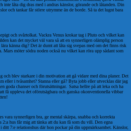
och inte låta dig dras med i andras känslor, görande och låtanden. Din
änslor och tankar får större utrymme än de borde. Så ta det lugnt bara
pigt och svårtolkat. Vackra Venus krokar tag i Pluto och vilket kan
bilden kan det mycket väl vara så att en synnerligen olämplig person
lära känna dig? Det är dumt att låta sig svepas med om det finns risk
tta. Mars möter södra noden också nu vilket kan röra upp sådant som
g och blev starkare i din motivation att gå vidare med dina planer. Det
 eller i tvåsamhet? Stanna eller gå? Byta jobb eller utvecklas där jag
igen goda chanser och förutsättningar. Satsa hellre på att leka och ha
a att få uppleva det oförutsägbara och ganska okonventionella vibbar
tten!
es vara synnerligen bra, ge mental skärpa, snabba och korrekta
2:a hus får mig att tänka att du kan få som du vill. Den egna
s i ditt 7:e relationshus där hon pockar på din uppmärksamhet. Känslor,