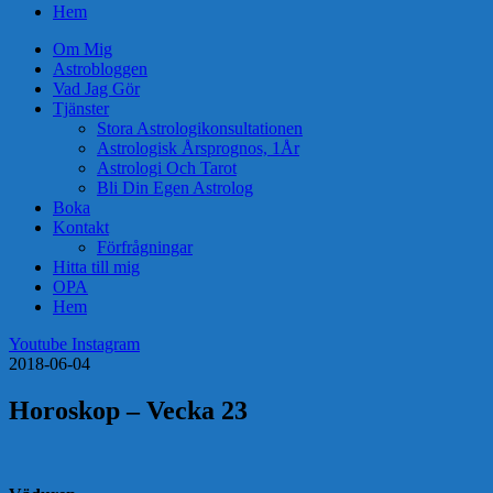
Hem
Om Mig
Astrobloggen
Vad Jag Gör
Tjänster
Stora Astrologikonsultationen
Astrologisk Årsprognos, 1År
Astrologi Och Tarot
Bli Din Egen Astrolog
Boka
Kontakt
Förfrågningar
Hitta till mig
OPA
Hem
Youtube
Instagram
2018-06-04
Horoskop – Vecka 23