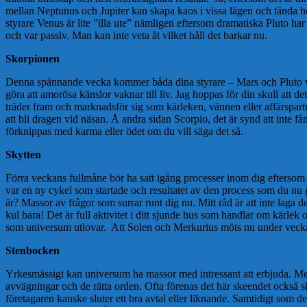
mellan Neptunus och Jupiter kan skapa kaos i vissa lägen och tända hoppe
styrare Venus är lite ”illa ute” nämligen eftersom dramatiska Pluto har 
och var passiv. Man kan inte veta åt vilket håll det barkar nu.
Skorpionen
Denna spännande vecka kommer båda dina styrare – Mars och Pluto vara 
göra att amorösa känslor vaknar till liv. Jag hoppas för din skull att
träder fram och marknadsför sig som kärleken, vännen eller affärspartn
att bli dragen vid näsan. Å andra sidan Scorpio, det är synd att inte
förknippas med karma eller ödet om du vill säga det så.
Skytten
Förra veckans fullmåne bör ha satt igång processer inom dig eftersom d
var en ny cykel som startade och resultatet av den process som du nu g
är? Massor av frågor som surrar runt dig nu. Mitt råd är att inte laga d
kul bara! Det är full aktivitet i ditt sjunde hus som handlar om kärle
som universum utlovar. Att Solen och Merkurius möts nu under veckan ä
Stenbocken
Yrkesmässigt kan universum ha massor med intressant att erbjuda. Merk
avvägningar och de rätta orden. Ofta förenas det här skeendet också 
företagaren kanske sluter ett bra avtal eller liknande. Samtidigt som 