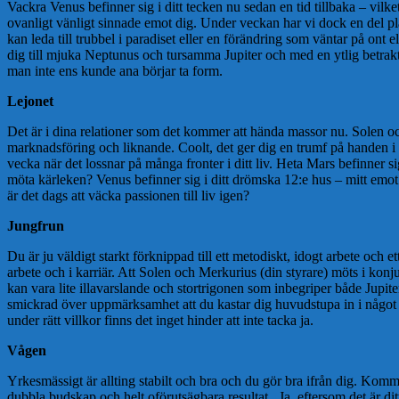
Vackra Venus befinner sig i ditt tecken nu sedan en tid tillbaka – vilket
ovanligt vänligt sinnade emot dig. Under veckan har vi dock en del pla
kan leda till trubbel i paradiset eller en förändring som väntar på ont 
dig till mjuka Neptunus och tursamma Jupiter och med en ytlig betrakte
man inte ens kunde ana börjar ta form.
Lejonet
Det är i dina relationer som det kommer att hända massor nu. Solen 
marknadsföring och liknande. Coolt, det ger dig en trumf på handen i
vecka när det lossnar på många fronter i ditt liv. Heta Mars befinner 
möta kärleken? Venus befinner sig i ditt drömska 12:e hus – mitt emot 
är det dags att väcka passionen till liv igen?
Jungfrun
Du är ju väldigt starkt förknippad till ett metodiskt, idogt arbete och e
arbete och i karriär. Att Solen och Merkurius (din styrare) möts i konj
kan vara lite illavarslande och stortrigonen som inbegriper både Jupite
smickrad över uppmärksamhet att du kastar dig huvudstupa in i något so
under rätt villkor finns det inget hinder att inte tacka ja.
Vågen
Yrkesmässigt är allting stabilt och bra och du gör bra ifrån dig. Kommun
dubbla budskap och helt oförutsägbara resultat. Ja, eftersom det är ditt