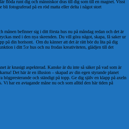
är flöda runt dig och människor dras till dig som till en magnet. Visst
li fotograferad på en röd matta eller delta i något stort
ch månen befinner sig i ditt första hus nu på måndag redan och det är
 ryckas med i den nya skeenden. Du vill göra något, skapa, få saker ur
upp på din horisont. Om du känner att det är rätt bör du lita på dig
ion i ditt 5:e hus och nu frodas kreativiteten, glädjen till det
et är knasigt aspekterad. Kanske är du inte så säker på vad som är
iskarna! Det här är en illusion – skapad av din egen styrande planet
ara högpresterande och ständigt på topp. Ge dig själv en klapp på axeln
ys. Vi har en avtagande måne nu och som alltid den här tiden på