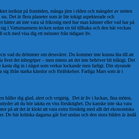
ktet inriktat på framtiden, många järn i elden och mängder av möten
u. Det är flera planeter som är lite tokigt aspekterade och
 bättre att inte vara så frikostig med hur man känner eller vad har på
er sig i Vattumannens tecken sedan en tid tillbaka och den här veckan
och med visa dig ett mönster från tidigare liv.
precis vad du drömmer om dessvärre. Du kommer inte kunna lita till att
la livet det inbegriper – men minns att det inte behöver bli tråkigt. Det
te kasta dig in i något som verkar lockande men farligt. Din styrande
 sig ifrån starka känslor och förälskelser. Farliga Mars som är i
 håller dig glad, alert och vetgirig. Det är liv i luckan, fina möten,
yder att du bör iaktta en viss försiktighet. Du kanske inte ska vara
tor på att det är klokt att vara extra försiktig med allt det ekonomiska
ärer. De här kritiska dagarna går fort undan och den stora bilden är ändå