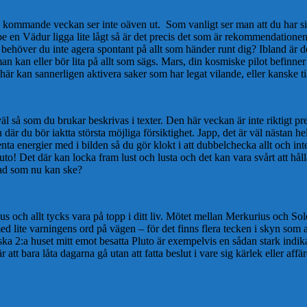
en kommande veckan ser inte oäven ut. Som vanligt ser man att du har si
en Vädur ligga lite lågt så är det precis det som är rekommendationen n
behöver du inte agera spontant på allt som händer runt dig? Ibland är det
t man kan eller bör lita på allt som sägs. Mars, din kosmiske pilot befinn
kan sannerligen aktivera saker som har legat vilande, eller kanske till 
väl så som du brukar beskrivas i texter. Den här veckan är inte riktigt 
där du bör iaktta största möjliga försiktighet. Japp, det är väl nästan he
nta energier med i bilden så du gör klokt i att dubbelchecka allt och in
o! Det där kan locka fram lust och lusta och det kan vara svårt att hålla
vad som nu kan ske?
s och allt tycks vara på topp i ditt liv. Mötet mellan Merkurius och Solen
te varningens ord på vägen – för det finns flera tecken i skyn som ant
ska 2:a huset mitt emot besatta Pluto är exempelvis en sådan stark indika
 att bara låta dagarna gå utan att fatta beslut i vare sig kärlek eller aff