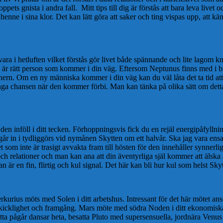
ts gnista i andra fall. Mitt tips till dig är förstås att bara leva livet 
henne i sina klor. Det kan lätt göra att saker och ting vispas upp, att k
i hetluften vilket förstås gör livet både spännande och lite lagom kne
 det är rätt person som kommer i din väg. Eftersom Neptunus finns med i 
ern. Om en ny människa kommer i din väg kan du väl låta det ta tid att 
 fånga chansen när den kommer förbi. Man kan tänka på olika sätt om de
en inföll i ditt tecken. Förhoppningsvis fick du en rejäl energipåfyllnin
år in i tydliggörs vid nymånen Skytten om ett halvår. Ska jag vara ensam
et som inte är trasigt avvakta fram till hösten för den innehåller synnerl
k och relationer och man kan ana att din äventyrliga själ kommer att älsk
r en fin, flirtig och kul signal. Det här kan bli hur kul som helst Sky
urius möts med Solen i ditt arbetshus. Intressant för det här mötet ans
skicklighet och framgång. Mars möte med södra Noden i ditt ekonomiska 
detta pågår dansar heta, besatta Pluto med supersensuella, jordnära Venu