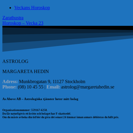
Veckans Horoskop
Inläggsnavigering
Zarathustra
Horoskop – Vecka 23
ASTROLOG
MARGARETA HEDIN
Adress:
Munkbrogatan 9, 11127 Stockholm
Phone:
(08) 10 45 55 |
Email:
astrolog@margaretahedin.se
As Above AB – Astrologiska tjänster heter mitt bolag
Organisationsnummer: 559167-6258.
Du får naturligtvis ett kvitto och bolaget har F-skattsedel.
Om du måste avboka din tid bör du göra det senast 24 timmar innan annars debiteras du fullt pris.