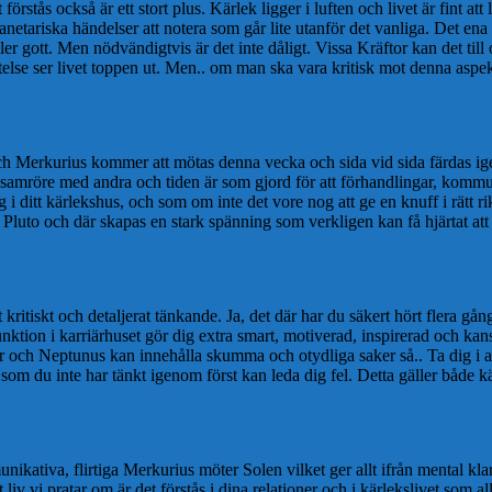
 förstås också är ett stort plus. Kärlek ligger i luften och livet är fint a
netariska händelser att notera som går lite utanför det vanliga. Det en
eller gott. Men nödvändigtvis är det inte dåligt. Vissa Kräftor kan det til
lse ser livet toppen ut. Men.. om man ska vara kritisk mot denna aspekt
och Merkurius kommer att mötas denna vecka och sida vid sida färdas 
 samröre med andra och tiden är som gjord för att förhandlingar, kommu
sig i ditt kärlekshus, och som om inte det vore nog att ge en knuff i rä
Pluto och där skapas en stark spänning som verkligen kan få hjärtat att
tt kritiskt och detaljerat tänkande. Ja, det där har du säkert hört flera g
unktion i karriärhuset gör dig extra smart, motiverad, inspirerad och kan
r och Neptunus kan innehålla skumma och otydliga saker så.. Ta dig i akt o
m du inte har tänkt igenom först kan leda dig fel. Detta gäller både kär
ikativa, flirtiga Merkurius möter Solen vilket ger allt ifrån mental klar
 liv vi pratar om är det förstås i dina relationer och i kärlekslivet som 