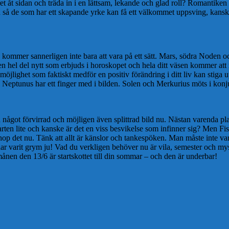
et åt sidan och träda in i en lättsam, lekande och glad roll? Romantiken l
så de som har ett skapande yrke kan få ett välkommet uppsving, kanske b
 kommer sannerligen inte bara att vara på ett sätt. Mars, södra Noden o
en hel del nytt som erbjuds i horoskopet och hela ditt väsen kommer att
 möjlighet som faktiskt medför en positiv förändring i ditt liv kan stiga 
Neptunus har ett finger med i bilden. Solen och Merkurius möts i konjunkt
got förvirrad och möjligen även splittrad bild nu. Nästan varenda plan
 farten lite och kanske är det en viss besvikelse som infinner sig? Men F
 ihop det nu. Tänk att allt är känslor och tankespöken. Man måste inte v
 har varit grym ju! Vad du verkligen behöver nu är vila, semester och m
nen den 13/6 är startskottet till din sommar – och den är underbar!