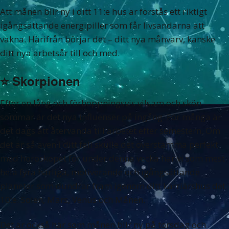
Att månen blir ny i ditt 11:e hus är förstås ett riktigt
igångsättande energipiller som får livsandarna att
vakna. Härifrån börjar det – ditt nya månvarv, kanske
ditt nya arbetsår till och med.
⭐️
Skorpionen
Efter en lång och förhoppningsvis vilsam och skön
sommar är det nya influenser på ingång. För många är
det dags att återvända till arbetet efter semestern. Om
det är så även i ditt fall skulle det överstämma perfekt
med horoskopet för under denna vecka har vi som mest
hela fyra härliga, motiverande och igångsättande
planeter som dundrar fram igenom ditt karriärshus det
10:e. Solen, Mars, Venus och Månen.
Det är också här som månen blir ny på torsdag och