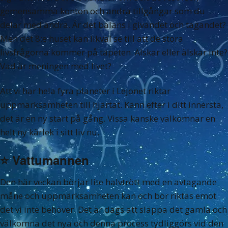
gemensamma konton och andra tillgångar som du
delar med andra. Är det balans i givandet och tagandet?
Men det 8:e huset kan likväl se till att de stora
livsfrågorna kommer på tapeten. Älskar eller älskar inte?
Vad är meningen med livet?
Att vi har hela fyra planeter i Lejonet riktar
uppmärksamheten till hjärtat. Känn efter i ditt innersta,
det är en ny start på gång. Vissa kanske välkomnar en
helt ny kärlek i sitt liv nu.
⭐️
Vattumannen
Den här veckan börjar lite halvtrött med en avtagande
måne och uppmärksamheten kan och bör riktas emot
det vi inte behöver. Det är dags att släppa det gamla och
välkomna det nya och denna process tydliggörs vid den