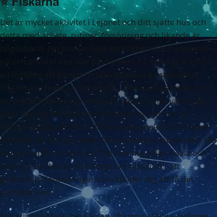
⭐️
Fiskarna
Det är mycket aktivitet i Lejonet och ditt sjätte hus och
detta med arbete, rutiner, försörjning och likande är
högaktuellt. Nu pockar livet, verkligheten och ansvaret
på och allvaret knackar på din axel. På torsdag kommer
en nymåne att ge nytt liv till alla dessa existensiella
frågorna och det är ditt arbete, dina dagliga vanor som
du måste titta lite närmare på. Det är nu du väljer väg
inför det nya arbetsåret och det ser ut som att du
behöver tänka till för att få hela livspusslet att fungera
optimalt. Är du nöjd med ditt nuvarande arbete eller ska
du passa på och byta nu? Det samma gäller hälsa och
träning? Det här är en väldigt bra tid för dig att
genomföra förändringar som hjälper dig att få det
perfekta livet.
Initiativrika Mars, heta Solen, charmiga Venus befinner