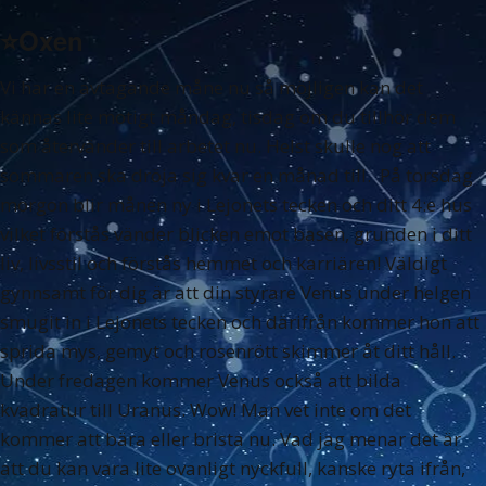
⭐️Oxen
Vi har en avtagande måne nu så möjligen kan det
kännas lite motigt måndag, tisdag om du tillhör dem
som återvänder till arbetet nu. Helst skulle nog att
sommaren ska dröja sig kvar en månad till. På torsdag
morgon blir månen ny i Lejonets tecken och ditt 4:e hus
vilket förstås vänder blicken emot basen, grunden i ditt
liv, livsstil och förstås hemmet och karriären! Väldigt
gynnsamt för dig är att din styrare Venus under helgen
smugit in i Lejonets tecken och därifrån kommer hon att
sprida mys, gemyt och rosenrött skimmer åt ditt håll.
Under fredagen kommer Venus också att bilda
kvadratur till Uranus. Wow! Man vet inte om det
kommer att bära eller brista nu. Vad jag menar det är
att du kan vara lite ovanligt nyckfull, kanske ryta ifrån,