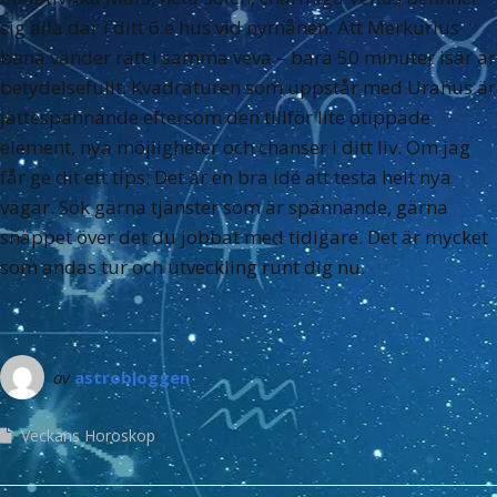
sig alla där i ditt 6:e hus vid nymånen. Att Merkurius
bana vänder rätt i samma veva – bara 50 minuter isär är
betydelsefullt. Kvadraturen som uppstår med Uranus är
jättespännande eftersom den tillför lite otippade
element, nya möjligheter och chanser i ditt liv. Om jag
får ge dit ett tips: Det är en bra idé att testa helt nya
vägar. Sök gärna tjänster som är spännande, gärna
snäppet över det du jobbat med tidigare. Det är mycket
som andas tur och utveckling runt dig nu.
av
astrobloggen
Veckans Horoskop