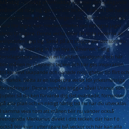
Måndag – onsdag eftermiddag kommer den avtagande
månen att röra sig igenom ditt tecken Kräftan. Det här är
mörkermånen och utandningens tid, när vitaliteten kan
vara lite lägre men medvetenheten om det egna jaget
desto tydligare. Denna vecka löser de sista resterna av
eklipstiden upp sig. Satsa på att släppa allt det som du
inte vill ha med dig in i det nya månvarvet. Tidig
torsdagsmorgon har vi en kraftfull vändpunkt och här
blir månen ny i Lejonets tecken och här ges inspiration
till kreativt skapande och oanade möjligheter till flirt och
romantik. Detta är en superbra vecka för yrkesmässiga
förändringar. Denna nymåne triggar såväl Uranus som
Jupiter så du kan förvänta dig det oväntade, förnyelser
på alla plan och en riktigt härlig tid nu när du utvecklas.
I samma veva som att månen blir nu vänder också
retrograda Merkurius direkt i ditt tecken, där han f ö
också blir kvar i ytterligare två veckor och här kan alla