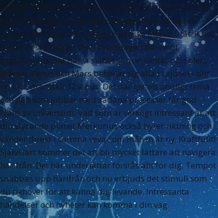
förflyter måndag till onsdag någorlunda i samma lunk
som de har gjort under den senaste tiden. Vi har en
avtagande måne och energi är kanske inte så utåtriktad
under dessa dagar. Under torsdagen däremot,
simslalabim, där har vi skiftet som vi väntat på. Solen,
Månen, Venus och Mars befinner sig alla i Lejonet i ditt
synska, drömska 12:e hus. Det där ger ett andligt tema
och den som jobbar med sådana processer får god
hjälp av universum. Vad som är verkligt intressant är att
din styrande planet Merkurius också byter riktning och
vänder direkt i samma veva som månen är ny. Kraftfullt!
Självklart kommer det att bli mycket lättare att navigera
härifrån. Det här underlättar förstås allt för dig. Tempot
snabbas upp härifrån och nu erbjuds det stimuli som
du behöver för att känna dig levande. Intressanta
händelser och nyheter kan komma i din väg.