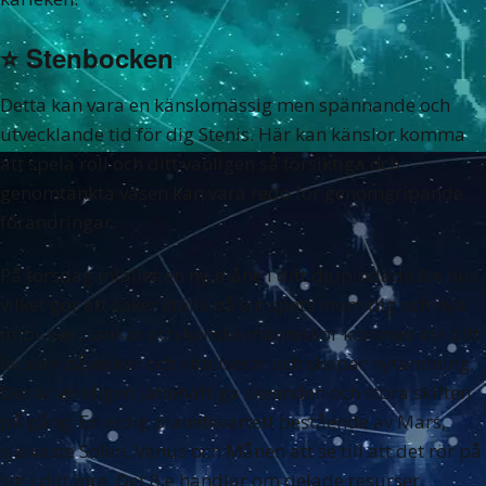
⭐️
Stenbocken
Detta kan vara en känslomässig men spännande och
utvecklande tid för dig Stenis. Här kan känslor komma
att spela roll och ditt vanligen så försiktiga och
genomtänkta väsen kan vara redo för genomgripande
förändringar.
På torsdag infaller en ny måne i ditt djuplodade 8:e hus
vilket gör att saker ställs på sin spets inom dig och nya
impulser, tankar och kanske människor kommer in i ditt
liv som påverkar och vitaliserar och skapar nytändning.
Det är verkligen jättehäftiga skeenden och stora skiften
på gång. En eldig planetkvartett bestående av Mars,
självaste Solen, Venus och Månen att se till att det rör på
sig i ditt inre. Det 8:e handlar om delade resurser,