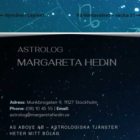
Nymåne i Lejonet
På Himlavalvet – vecka 31
ASTROLOG
MARGARETA HEDIN
Adress:
Munkbrogatan 9, 11127 Stockholm
Phone:
(08) 10 45 55 |
Email:
astrolog@margaretahedin.se
AS ABOVE AB – ASTROLOGISKA TJÄNSTER
HETER MITT BOLAG