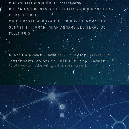
ORGANISATIONSNUMMER: 559167-6258.
DU FÅR NATURLIGTVIS ETT KVITTO OCH BOLAGET HAR
F-SKATTSEDEL.
OM DU MÅSTE AVBOKA DIN TID BÖR DU GÖRA DET
SENAST 24 TIMMAR INNAN ANNARS DEBITERAS DU
FULLT PRIS.
BANKGIRONUMMER: 5290-8829 /
SWISH: 1230089805/
SWISHNAMN: AS ABOVE ASTROLOGISKA TJÄNSTER
© 2017-2023 Alla rättigheter reserverade