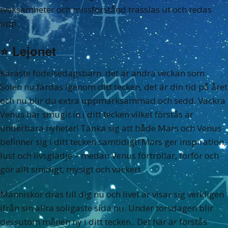
tveksamheter och missförstånd trasslas ut och redas
upp.
⭐️
Lejonet
Käraste födelsedagsbarn, det är andra veckan som
Solen nu färdas igenom ditt tecken, det är din tid på året
och nu blir du extra uppmärksammad och sedd. Vackra
Venus har smugit in i ditt tecken vilket förstås är
underbara nyheter! Tänka sig att både Mars och Venus
befinner sig i ditt tecken samtidigt! Mars ger inspiration,
lust och livsglädje – medan Venus förtrollar, förför och
gör allt smidigt, mysigt och vackert.
Människor dras till dig nu och livet är visar sig verkligen
ifrån sin allra soligaste sida nu. Under torsdagen blir
dessutom månen ny i ditt tecken.. Det här är förstås