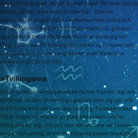
ilskna till eller tvärs om att du helt enkelt får in en helt ny
person på din radar som du charmar. Den här
positionen är en god hjälp i kontakten med andra och
du kan förlita dig på din berömda charm. Så, glimten i
ögat och ditt berömda leende kommer att ta dig hur
långt du vill nu.. På torsdag blir månen ny i Lejonet och
ditt fjärde hus. Samma dag vänder även Merkurius
direkt och går åt rätt håll.
⭐️
Tvillingarna
Det är verkligen en toppenvecka du har framför dig och
en tid när du kan känner dig i god fas med dig själ och
är till freds med allt som sker runt dig. Torsdagen den
1/8 är dagen då massor av glädjande saker infaller.
Viktigaste för dig, och vad som kan komma att kännas
som en förlösning, är att din styrande planet Merkurius