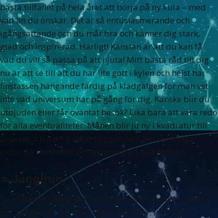
bästa tillfället på hela året att börja på ny kula – med
vad än du önskar. Det är så entusiasmerande och
igångsättande och du mår bra och känner dig stark,
glad och inspirerad. Härligt! Känslan är att du kan få
vad du vill så passa på att njuta! Mitt bästa råd till dig
nu är att se till att du har lite gott i kylen och helst har
finstassen hängande färdig på klädgalgen för man vet
inte vad universum har på gång för dig. Kanske blir du
utbjuden eller får oväntat besök? Lika bara att vara redo
för alla eventualiteter. Månen blir ju ny i kvadratur till
Uranus och även Jupiter triggas nu. Överraskningar,
plötsliga händelser och genombrott kan komma.
⭐️
Jungfrun
Se på denna vecka om en ny start och en vändpunkt för
det är den verkligen för alla människor. I ditt fall