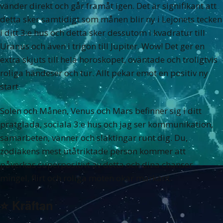
vänder direkt och går framåt igen. Det är signifikant att
detta sker samtidigt som månen blir ny i Lejonets tecken
i ditt 3:e hus och detta sker dessutom i kvadratur till
Uranus och även i trigon till Jupiter. Wow! Det ger en
extra skjuts till hela horoskopet, oväntade och troligtvis
roliga händeser och tur. Allt pekar emot en positiv ny
start.
Solen och Månen, Venus och Mars befinner sig i ditt
pratglada, sociala 3:e hus och jag ser kommunikation,
samarbeten, vänner och släktingar runt dig. Du,
zodiakens mest utåtriktade person kommer att
påverkas superpositivt av detta och dina chanser
mingel, flirt och roliga möten ökar markant.
⭐️
Kräftan