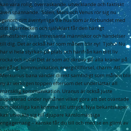
kan vara rolig, överraskande, utvecklande och faktiskt
även spännande. Solen, Mars och Venus rör sig nu
igenom ditt äventyrliga 9:e hus som är förbundet med
ditt stjärntecken och självklart får den härligt
atmosfären dras intressanta människor och händelser
till dig. Det är också här som månen blir ny! Tjoho! Nu
har vi hela styrkan på plats och härifrån kan ditt liv
rocka och rulla! Det är som att skruva på alla kranar på
en gång, kommunikation, energitillförsel, charm. Att
Merkurius bana vänder direkt samtidigt som månen blir
ny är verkligen toppen eftersom det underlättar all
mänsklig kommunikation. Uranus är också juste
aspekterad under nymånen vilket göra att det oväntade
och plötsliga kan komma till uttryck. Nya bekantskaper
kan utveckla sig till djupare känslomässiga
engagemang – kanske får du till och med se en glimt av
kärleken.