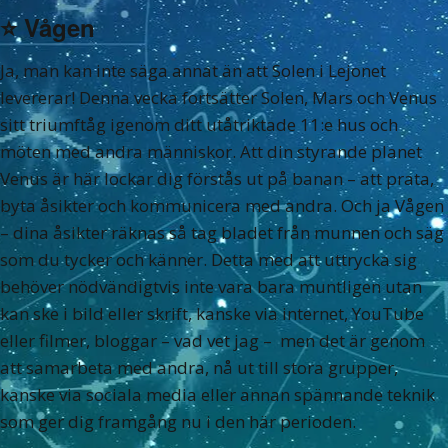
⭐️
Vågen
Ja, man kan inte säga annat än att Solen i Lejonet
levererar! Denna vecka fortsätter Solen, Mars och Venus
sitt triumftåg igenom ditt utåtriktade 11:e hus och
möten med andra människor. Att din styrande planet
Venus är här lockar dig förstås ut på banan – att prata,
byta åsikter och kommunicera med andra. Och ja Vågen
– dina åsikter räknas så tag bladet från munnen och säg
som du tycker och känner. Detta med att uttrycka sig
behöver nödvändigtvis inte vara bara muntligen utan
kan ske i bild eller skrift, kanske via internet, YouTube
eller filmer, bloggar – vad vet jag – men det är genom
att samarbeta med andra, nå ut till stora grupper,
kanske via sociala media eller annan spännande teknik
som ger dig framgång nu i den här perioden.