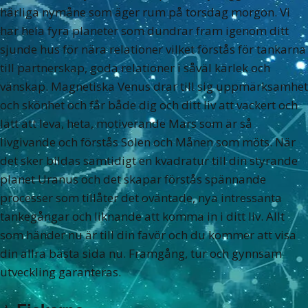
härliga nymåne som äger rum på torsdag morgon. Vi
har hela fyra planeter som dundrar fram igenom ditt
sjunde hus för nära relationer vilket förstås för tankarna
till partnerskap, goda relationer i såväl kärlek och
vänskap. Magnetiska Venus drar till sig uppmärksamhet
och skönhet och får både dig och ditt liv att vackert och
lätt att leva, heta, motiverande Mars som är så
livgivande och förstås Solen och Månen som möts. När
det sker bildas samtidigt en kvadratur till din styrande
planet Uranus och det skapar förstås spännande
processer som tillåter det oväntade, nya intressanta
tankegångar och liknande att komma in i ditt liv. Allt
som händer nu är till din favör och du kommer att visa
din allra bästa sida nu. Framgång, tur och gynnsam
utveckling garanteras.