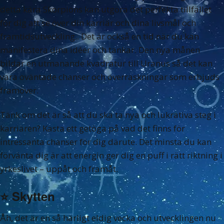
detta kära Skorpions kan utgöra det perfekta tillfället
för dig att se över din karriär och dina livsmål och
framtidsutveckling.. Det är också en tid när du kan
manifestera dina idéer och tankar. Den nya månen
bildar en utmanande kvadratur till Uranus så det kan
vara oväntade chanser och överraskningar som erbjuds
framöver.
Tänk om det är så att du ska ta nya och lukrativa steg i
karriären? Kasta ett getöga på vad det finns för
intressanta chanser för dig därute. Det minsta du kan
förvänta dig är att energin ger dig en puff i rätt riktning i
yrkeslivet – uppåt och framåt.
⭐️
Skytten
Åh, det är en så härligt eldig vecka och utvecklingen nu