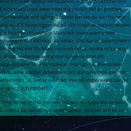
Alla transiter denna vecka pekar åt ett och samma håll:
En ny start! Livet leker med dig nu och det är glödhet,
motiverande och igångsättande period du har framför
dig nu. All fokus ligger nu på ditt kreativa, passionerade
5:e hus där din styrare Mars och Solen även under
söndagen fått sällskap av Venus. Det här är toppnyheter
för dig för här får Mars förnyad hetta, styrka och energi
– vilket revitaliserar dig och fungerar som ett
vitaminpiller för alla Vädurar. Härligt! Nu återvänder
såväl dina krafter, arbetslust och din berömda grymma
effektivitet. Ja, det är svårt att inte bli imponerad när du
är igång och jobbar!
Tidig torsdag morgon blir månen ny i Lejonets tecken!
Ur detta kan såväl nya idéer, tankar, projekt och en ny
start komma. Extra signifikant är att Merkurius
samtidigt vänder direkt.