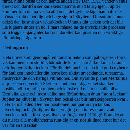
flirtar, hinna pusta ut och hämta andan lite? Den 15/11 vänder Venus
direkt och därifrån ser kärlekens flamma ut att ta sig igen. Jupiter
kommer från denna vecka att lämna det gyllene läge han haft i 13
månader mitt emot dig och bege sig in i Skytten. Dessutom lämnar
också den kosmiska väckarklockan Uranus ditt tecken och det blir
lite lugnare under en tid. I mars månad tar de utvecklande processer
som triggats igång åter fart och därefter kan positiva och varaktiga
förändringar äga rum.
Tvillingarna
Hela universum genomgår en transformation som påbörjades i förra
veckan men som slutförs här när de karmiska månknutarna, Uranus
och Jupiter skiftar tecken. För din del innebär detta idel goda nyheter
för äntligen innehåller ditt horoskop riktigt utvecklande, tursamma,
medryckande och härliga vibrationer. Din styrande planet Merkurius
är ju sedan en vecka i Skytten – mitt emot dig, vilket skänker
positiva vibbar, roliga möten och kanske till och med snilleblixar.
Den viktigaste och mest välkomna förändringen är att ”stora lyckan”
Jupiter tar klivet in i Skytten han också där blir mirakelgöraren kvar i
hela 13 månader. Den här positionen pumpar in nya tankar,
utveckling och gör dig nyfiken, vetgirig och intresserad av att
utvecklas och ta för dig av livets smörgåsbord. Härligt! Bara det att
du nu ser alla möjligheterna runt dig är en stor skillnad emot hur det
var för en tid sedan.