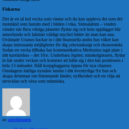
Fiskarna
Det är en så kul vecka som väntar och du kan uppleva det som det
motstånd som funnits med i bilden i vika. Simsalabim – vinden
vänder när flera viktiga planeter flyttar sig och hela upplägget blir
annorlunda och faktiskt väldigt mycket bättre än man kan ana.
Oväntade Uranus backar in i ditt finansiella andra hus vilket kan
skapa intressanta möjligheter för dig yrkesmässigt och ekonomiskt.
Sedan en vecka tillbaka har kommunikativa Merkurius tagit plats i
ditt karriärshus – det 10:e. Underbara Jupiter, mirakelgöraren, flyttar
in här under veckan och kommer att hålla sig i den här positionen i
hela 13 månader. Håll korpgluggarna öppna för nya chanser.
Onsdagens härliga nymåne landar i ditt äventyrliga 9:e hus och
skapa drömmar om främmande länder, nyfikenhet och en vilja att
utvecklas och växa som människa.
av
astrobloggen