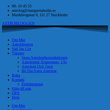
08- 10 45 55
astrolog@margaretahedin.se
Munkbrogatan 9, 111 27 Stockholm
ASTROBLOGGEN
Om Mig
Astrobloggen
Vad Jag Gör
Tjänster
Stora Astrologikonsultationen
Astrologisk Årsprognos, 1År
Astrologi Och Tarot
Bli Din Egen Astrolog
Boka
Kontakt
Förfrågningar
Hitta till mig
OPA
Hem
Om Mig