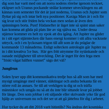
dig som har varit med om att norra nodens rörelse igenom tecknet,
eklipser och Uranus pockande strålar kommer utvecklingen nu att
kännas som semester för det är just noderna, Uranus och Jupiter som
flyttar på sig och intar helt nya positioner. Kaxiga Mars är i och för
sig kvar och stör friden hela veckan men sedan är även den
spänningen borta. Pust! Hädanefter är läget inte så spänt utan saker
kan komma att glida på plats lite av sig själva nu. Under dessa
stjärnor kommer en helt ny epok att dra igång. Att Jupiter nu glider
in i sitt eget stjärntecken där hans energi kommer i sitt allra vackraste
uttryck, och i en lyckosam trigon till allt som är du präglar de
kommande 13 månaderna. Enligt soltecken astrologin går Jupiter nu
in i ditt kreativa 5:e hus. Här ges fritt utrymme för nytänkande och
oanade möjligheter till utveckling. Det är inget för den fega men
”friskt vågat hälften vunnet” sägs det väl?
Jungfrun
Solen lyser upp ditt kommunikativa tredje hus så allt som har med
mysigt umgänge med vänner, släktingar och andra bekanta får en
större roll än annars. Se till att verkligen ta dig ut och träffa
människor och umgås nu så att du inte blir sittande kvar på jobbet
för länge. Den som jobbar i ett säljande eller skrivande yrke får god
hjälp av universum nu och det ser ut att gå jättebra för dig i arbetet.
Hur tycker du att ditt 2018 varit hitintills? Nu ändras det kosmiska