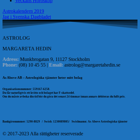
Veckans Horoskop
Inläggsnavigering
Astrokalendern 2019
Jag i Svenska Dagbladet
ASTROLOG
MARGARETA HEDIN
Adress:
Munkbrogatan 9, 11127 Stockholm
Phone:
(08) 10 45 55 |
Email:
astrolog@margaretahedin.se
As Above AB – Astrologiska tjänster heter mitt bolag
Organisationsnummer: 559167-6258.
Du får naturligtvis ett kvitto och bolaget har F-skattsedel.
Om du måste avboka din tid bör du göra det senast 24 timmar innan annars debiteras du fullt pris.
Bankgironummer: 5290-8829 /
Swish: 1230089805/
Swishnamn: As Above Astrologiska tjänster
© 2017-2023 Alla rättigheter reserverade