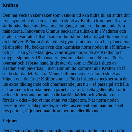
Kräftan
Den här veckan sker saker som i sinom tid kan bidra till att ändra ditt
liv. I synnerhet de som är födda i slutet av Kräftan kommer att vara
starkt påverkade av dessa nya tongångar under de kommande fyra
månaderna. Innovativa Uranus backar nu tillbaka in i Väduren och
är åter i kvadratur till allt som är du. Så om det är något du känner att
du behöver förändra är det ytterst gynnsamt nu när du har planeterna
på din sida. Nu backar även den karmiska norra noden in i Kräftan –
och ja – han går baklänges, vandringen börjar på 29°Kräftan och
smyger sig under 18 månader igenom hela tecknet. Nu mal ödets
kvarnar och i första hand är de åter de som är födda i slutet av
Kräftan som påverkas – men i sinom tid kommer alla Kräftor att få
sin beskärda del. Vackra Venus befinner sig dessutom i slutet av
Vågen och det är de Kräftor som är födda i slutet av tecknet som är
lite extra tilldragande och charmerande just nu – så passa på att hålla
er framme och smida medan järnet är varmt. Detta gäller alla kräftor
och de intressanta områdena är karriär, kärlek och vänskap och
förstås – ödet – det vi inte ännu vet något om. När norra noden
passerar över vitala punkter, sol eller ascendent kan man möta sitt
livs partner, få jobbet man drömmer om eller liknande.
Lejonet
Det är stora förändringar som äger rum på stjärnhimlen nu och för