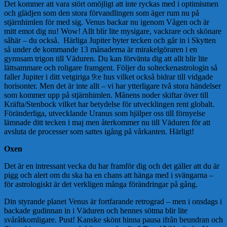
Det kommer att vara stört omöjligt att inte ryckas med i optimismen
och glädjen som den stora förvandlingen som äger rum nu på
stjärnhimlen för med sig. Venus backar nu igenom Vågen och är
mitt emot dig nu! Wow! Allt blir lite mysigare, vackrare och skönare
såhär – du också. Härliga Jupiter byter tecken och går in i Skytten
så under de kommande 13 månaderna är mirakelgöraren i en
gynnsam trigon till Väduren. Du kan förvänta dig att allt blir lite
lättsammare och roligare framgent. Följer du solteckenastrologin så
faller Jupiter i ditt vetgiriga 9:e hus vilket också bidrar till vidgade
horisonter. Men det är inte allt – vi har ytterligare två stora händelser
som kommer upp på stjärnhimlen. Månens noder skiftar över till
Kräfta/Stenbock vilket har betydelse för utvecklingen rent globalt.
Föränderliga, utvecklande Uranus som hjälper oss till förnyelse
lämnade ditt tecken i maj men återkommer nu till Väduren för att
avsluta de processer som sattes igång på vårkanten. Härligt!
Oxen
Det är en intressant vecka du har framför dig och det gäller att du är
pigg och alert om du ska ha en chans att hänga med i svängarna –
för astrologiskt är det verkligen många förändringar på gång.
Din styrande planet Venus är fortfarande retrograd – men i onsdags i
backade gudinnan in i Väduren och hennes sötma blir lite
svåråtkomligare. Pust! Kanske skönt hinna pausa ifrån beundran och