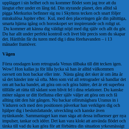
upplägget i sin helhet och nu kommer flödet som jag tror att du
längtat efter under en lång tid. Din styrande planet, den alltid så
pigga Merkurius befinner sig nu i Skyttens tecken och snart följer
mirakulösa Jupiter efter. Kul, med den placeringen går din påhittiga,
smarta hjärna igång och horoskopet ser inspirerande och roligt ut.
Du kommer att känna dig väldigt nöjd med dig själv och allt du gör.
Du har allt under perfekt kontroll och livet blir precis som du skapar
det. Härifrån får du turen med dig i dina förehavanden – i 13
månader framöver.
Vågen
Förra onsdagen kom retrograda Venus tillbaka till ditt tecken igen.
Wow! Hon kallas ju för lilla lycka så han är alltid välkommen
oavsett om hon backar eller inte. Nästa gång det sker är om åtta år
så det händer inte så ofta. Men som vid all retrograder så handlar det
om att backa bandet, att göra om och göra bättre, det är ett superbra
tillfälle att rätta till sådant som blivit fel i dina relationer. Du kanske
möter någon ur ditt förflutna eller själv väljer att göra om och få
allting rätt den här gången. Nu backar oförutsägbara Uranus in i
Väduren och med den positionen påverkar han verkligen dig och
hjälper dig i beslutsfattande, utveckling och kanske även
nytänkande. Sammantaget kan man säga att dessa influenser ger nya
impulser, tankar och idéer. Det kan vara klokt att använda flödet och
tänka till vad du kan göra för att förbättra din situation yrkesmässigt