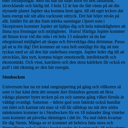
eller försäljningar. Men nu står du snart inför en helt fantastisk,
utvecklande och härlig tid. I hela 12 år har du fått vänta på att din
styrande planet Jupiter ska komma hem igen, till sitt eget tecken där
hans energi når sitt allra vackraste uttryck. Det här höjer nivån på
allt. Istället för att dra fram mörka sanningar i ljuset som i
Skorpionen kommer Jupiter att hjälpa dig och hela mänskligheten att
finna nya lösningar och möjligheter. Hurra! Härliga Jupiter kommer
att finnas kvar vid din sida i ett hela 13 månader så du har
obegränsad möjlighet att skapa och förverkliga dina drömmar. Passa
på att ta för dig! Det kommer att vara helt omöjligt för dig att inte
ryckas med av all den här underbara energin. Jupiter leder dig till att
utvecklas, lära nytt, komma högre emotionellt, intellektuellt och
ekonomiskt. Och visst, karriären och den stora kärleken får också en
puff i rätt riktning av den här energin.
Stenbocken
Universum har nu en total omgruppering på gång och villkoren så
som vi har känt dem det senaste året förändras genom att flera
viktiga planeter byter tecken på en och samma gång vilket förstås är
väldigt ovanligt. Saturnus – tidens gud som faktiskt också handlar
om ödet och karmat om man så vill får sällskap nu när den södra
månknuten kommer in i Stenbocken för en 18 månader lång vistelse
som kommer att påverka riktningen i ditt liv. Nu mal ödets kvarnar
för dig Stenis. Många av er kommer att behöva fatta stora och
förmodligen också viktiga beslut under de kommande 18 månaderna