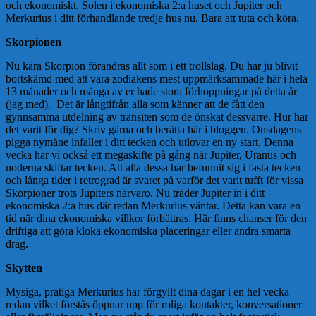
och ekonomiskt. Solen i ekonomiska 2:a huset och Jupiter och
Merkurius i ditt förhandlande tredje hus nu. Bara att tuta och köra.
Skorpionen
Nu kära Skorpion förändras allt som i ett trollslag. Du har ju blivit
bortskämd med att vara zodiakens mest uppmärksammade här i hela
13 månader och många av er hade stora förhoppningar på detta år
(jag med). Det är långtifrån alla som känner att de fått den
gynnsamma utdelning av transiten som de önskat dessvärre. Hur har
det varit för dig? Skriv gärna och berätta här i bloggen. Onsdagens
pigga nymåne infaller i ditt tecken och utlovar en ny start. Denna
vecka har vi också ett megaskifte på gång när Jupiter, Uranus och
noderna skiftar tecken. Att alla dessa har befunnit sig i fasta tecken
och långa tider i retrograd är svaret på varför det varit tufft för vissa
Skorpioner trots Jupiters närvaro. Nu träder Jupiter in i ditt
ekonomiska 2:a hus där redan Merkurius väntar. Detta kan vara en
tid när dina ekonomiska villkor förbättras. Här finns chanser för den
driftiga att göra kloka ekonomiska placeringar eller andra smarta
drag.
Skytten
Mysiga, pratiga Merkurius har förgyllt dina dagar i en hel vecka
redan vilket förstås öppnar upp för roliga kontakter, konversationer