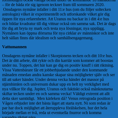
– för de båda rör sig igenom tecknet fram till sommaren 2020.
Onsdagens nymåne infaller i ditt 11:e hus (om du följer soltecken
astrologin) vilket är experimentellt och utforskande vilket gör dig
öppen för nya erfarenheter. Att Uranus nu backar in i ditt 4:e hus
och bildar kvadratur till dig vittnar också om samma sak. Det är dags
för dig att bryta ny mark och testa nya lösningar, nya upplägg.
Nymånen kan öppna dörrarna för nya cirklar av människor och inte
helt sällan finns där idealism och samhällsengagemang.
Vattumannen
Onsdagens nymåne infaller i Skorpionens tecken och ditt 10:e hus.
Det är ditt arbete, ditt rykte och din karriär som kommer att boostas
under nu. Toppen, det här kan ge dig en positiv knuff i rätt riktning.
Vissa Vattenbärare får ett jobberbjudande under den kommande
månaden emedan andra kanske skapar sina möjligheter själv och ser
till att saker händer. Under denna vecka händer det massor på
stjärnhimlen och universum dukar upp en helt ny verklighet med
nya villkor för dig. Jupiter, Uranus och faktiskt också månknutarna
skiftar tecken under en och samma vecka! Väldigt extremt att allt
detta sker samtidigt. Men kärleken då? Venus retrograda position i
Vågen erbjuder inte det bästa läget att starta nytt. Ni som redan är
par har dock möjlighet att återuppleva förälskelsen, hur det hela
började mellan er två, reda ut eventuella fnurror och komma
varandra riktigt nära.