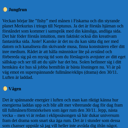
Jungfrun
Veckan börjar lite ”fishy” med månen i Fiskarna och din styrande
planet Merkurius i triogn till Neptunus. Ja det är förstås hjärnan och
förståndet som kommer i samspråk med din känsliga, andliga sida.
Det här föder förstås intuition, men faktiskt också din kreativam
fantasirika sida. Juste! Kanske är det nu du kan sätta dig ner med
datorn och kanalisera din skrivande musa, finna konstnären eller ditt
inre medium. Rådet är att hålla människor lite på avstånd och
förbereda sig på en mysig tid som du förslagsvis avnjuter av ditt eget
sällskap och ser till att du själv har det bra. Solen befinner sig i ditt
hemkära 4:e hus så jobba hemifrån är bästa lösningen nu. Vi är på
väg emot en superspännande fullmåne/eklips (drama) den 30/11.
Luften är laddad.
Vågen
Det är spännande energier i luften och man kan riktigt känna hur
energierna laddas upp och blir allt mer vibrerande dag för dag fram
till fullmånen/förmörkelsen som äger rum den 30/11. Jepp, nästa
vecka – men vi är redan i eklipssäsongen så här dukar universum
fram det drama som snart ska äga rum. Det är i stunder som dessa
som chanser uppstår så jag vill heller inte avråda dig ifrån något.