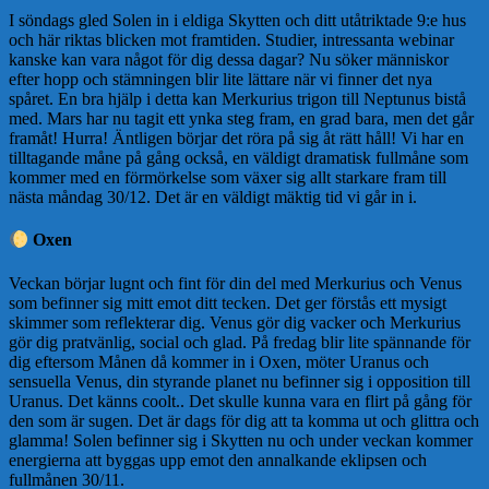
I söndags gled Solen in i eldiga Skytten och ditt utåtriktade 9:e hus
och här riktas blicken mot framtiden. Studier, intressanta webinar
kanske kan vara något för dig dessa dagar? Nu söker människor
efter hopp och stämningen blir lite lättare när vi finner det nya
spåret. En bra hjälp i detta kan Merkurius trigon till Neptunus bistå
med. Mars har nu tagit ett ynka steg fram, en grad bara, men det går
framåt! Hurra! Äntligen börjar det röra på sig åt rätt håll! Vi har en
tilltagande måne på gång också, en väldigt dramatisk fullmåne som
kommer med en förmörkelse som växer sig allt starkare fram till
nästa måndag 30/12. Det är en väldigt mäktig tid vi går in i.
Oxen
Veckan börjar lugnt och fint för din del med Merkurius och Venus
som befinner sig mitt emot ditt tecken. Det ger förstås ett mysigt
skimmer som reflekterar dig. Venus gör dig vacker och Merkurius
gör dig pratvänlig, social och glad. På fredag blir lite spännande för
dig eftersom Månen då kommer in i Oxen, möter Uranus och
sensuella Venus, din styrande planet nu befinner sig i opposition till
Uranus. Det känns coolt.. Det skulle kunna vara en flirt på gång för
den som är sugen. Det är dags för dig att ta komma ut och glittra och
glamma! Solen befinner sig i Skytten nu och under veckan kommer
energierna att byggas upp emot den annalkande eklipsen och
fullmånen 30/11.