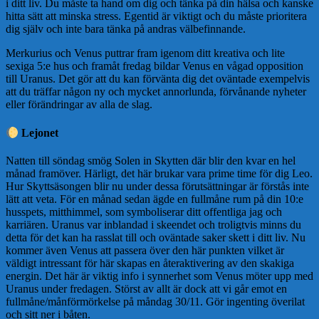
i ditt liv. Du måste ta hand om dig och tänka på din hälsa och kanske
hitta sätt att minska stress. Egentid är viktigt och du måste prioritera
dig själv och inte bara tänka på andras välbefinnande.
Merkurius och Venus puttrar fram igenom ditt kreativa och lite
sexiga 5:e hus och framåt fredag bildar Venus en vågad opposition
till Uranus. Det gör att du kan förvänta dig det oväntade exempelvis
att du träffar någon ny och mycket annorlunda, förvånande nyheter
eller förändringar av alla de slag.
Lejonet
Natten till söndag smög Solen in Skytten där blir den kvar en hel
månad framöver. Härligt, det här brukar vara prime time för dig Leo.
Hur Skyttsäsongen blir nu under dessa förutsättningar är förstås inte
lätt att veta. För en månad sedan ägde en fullmåne rum på din 10:e
husspets, mitthimmel, som symboliserar ditt offentliga jag och
karriären. Uranus var inblandad i skeendet och troligtvis minns du
detta för det kan ha rasslat till och oväntade saker skett i ditt liv. Nu
kommer även Venus att passera över den här punkten vilket är
väldigt intressant för här skapas en återaktivering av den skakiga
energin. Det här är viktig info i synnerhet som Venus möter upp med
Uranus under fredagen. Störst av allt är dock att vi går emot en
fullmåne/månförmörkelse på måndag 30/11. Gör ingenting överilat
och sitt ner i båten.