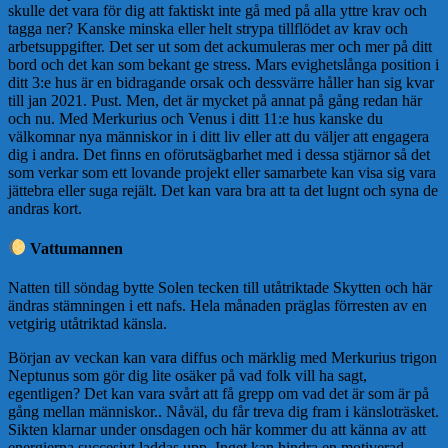
skulle det vara för dig att faktiskt inte gå med på alla yttre krav och
tagga ner? Kanske minska eller helt strypa tillflödet av krav och
arbetsuppgifter. Det ser ut som det ackumuleras mer och mer på ditt
bord och det kan som bekant ge stress. Mars evighetslånga position i
ditt 3:e hus är en bidragande orsak och dessvärre håller han sig kvar
till jan 2021. Pust. Men, det är mycket på annat på gång redan här
och nu. Med Merkurius och Venus i ditt 11:e hus kanske du
välkomnar nya människor in i ditt liv eller att du väljer att engagera
dig i andra. Det finns en oförutsägbarhet med i dessa stjärnor så det
som verkar som ett lovande projekt eller samarbete kan visa sig vara
jättebra eller suga rejält. Det kan vara bra att ta det lugnt och syna de
andras kort.
Vattumannen
Natten till söndag bytte Solen tecken till utåtriktade Skytten och här
ändras stämningen i ett nafs. Hela månaden präglas förresten av en
vetgirig utåtriktad känsla.
Början av veckan kan vara diffus och märklig med Merkurius trigon
Neptunus som gör dig lite osäker på vad folk vill ha sagt,
egentligen? Det kan vara svårt att få grepp om vad det är som är på
gång mellan människor.. Nåväl, du får treva dig fram i känsloträsket.
Sikten klarnar under onsdagen och här kommer du att känna av att
energierna succesivt laddas upp. Inget kan hindra en motiverad