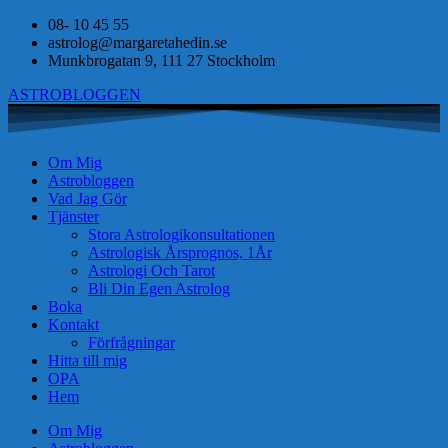
08- 10 45 55
astrolog@margaretahedin.se
Munkbrogatan 9, 111 27 Stockholm
ASTROBLOGGEN
Om Mig
Astrobloggen
Vad Jag Gör
Tjänster
Stora Astrologikonsultationen
Astrologisk Årsprognos, 1År
Astrologi Och Tarot
Bli Din Egen Astrolog
Boka
Kontakt
Förfrågningar
Hitta till mig
OPA
Hem
Om Mig