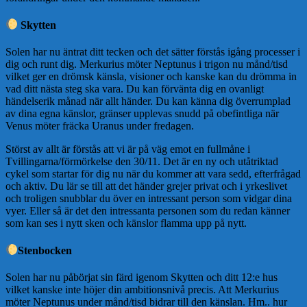
Skytten
Solen har nu äntrat ditt tecken och det sätter förstås igång processer i
dig och runt dig. Merkurius möter Neptunus i trigon nu månd/tisd
vilket ger en drömsk känsla, visioner och kanske kan du drömma in
vad ditt nästa steg ska vara. Du kan förvänta dig en ovanligt
händelserik månad när allt händer. Du kan känna dig överrumplad
av dina egna känslor, gränser upplevas snudd på obefintliga när
Venus möter fräcka Uranus under fredagen.
Störst av allt är förstås att vi är på väg emot en fullmåne i
Tvillingarna/förmörkelse den 30/11. Det är en ny och utåtriktad
cykel som startar för dig nu när du kommer att vara sedd, efterfrågad
och aktiv. Du lär se till att det händer grejer privat och i yrkeslivet
och troligen snubblar du över en intressant person som vidgar dina
vyer. Eller så är det den intressanta personen som du redan känner
som kan ses i nytt sken och känslor flamma upp på nytt.
Stenbocken
Solen har nu påbörjat sin färd igenom Skytten och ditt 12:e hus
vilket kanske inte höjer din ambitionsnivå precis. Att Merkurius
möter Neptunus under månd/tisd bidrar till den känslan. Hm.. hur