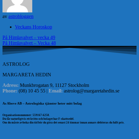
av
astrobloggen
Veckans Horoskop
Inläggsnavigering
På Himlavalvet – vecka 49
På Himlavalvet – Vecka 48
ASTROLOG
MARGARETA HEDIN
Adress:
Munkbrogatan 9, 11127 Stockholm
Phone:
(08) 10 45 55 |
Email:
astrolog@margaretahedin.se
As Above AB – Astrologiska tjänster heter mitt bolag
Organisationsnummer: 559167-6258.
Du får naturligtvis ett kvitto och bolaget har F-skattsedel.
Om du måste avboka din tid bör du göra det senast 24 timmar innan annars debiteras du fullt pris.