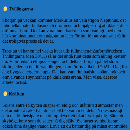
Tvillingarna
I början på veckan kommer Merkurius att vara trigon Neptunus, det
rationella möter fantasin och drömmen och hjälper dig att ikläda dina
drömmar i ord. Det kan vara underbart men som vanligt med den
här kombinationen; om någonting låter för bra för att vara sant så är
det troligtvis precis så det är.
Trots att vi har en hel vecka kvar tills fullmånen/månförmörkelsen i
Tvillingarna (den 30/11) så är det ändå runt detta som allting kretsar
nu. Vi är redan i eklipssäsongen och detta är början på det stora
skifte, eller en del förvandlingen, som för oss alla in i 2021. Dag för
dag byggs energierna upp. Det kan vara dramatiskt, spännande och
omvälvande i synnerhet på kärlekens arena. Men visst, det röra
arbetet också.
Kräftan
Solens entré i Skytten skapar en eldig och utåtriktad atmosfär men
det är inte så säkert att du är helt bekväm med detta. Yrkesmässigt
kan det bli hetsigare och du upplever ett ökat tryck på dig. Sänk de
skyhöga krav som du sätter på dig själv! 6:e huset symboliserar
också dina dagliga vanor. Lova att du bättrar dig på minst ett område