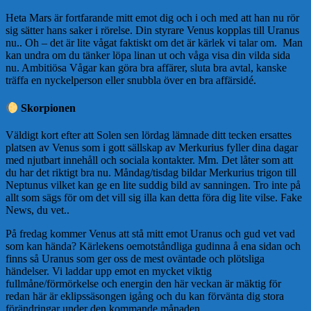
Heta Mars är fortfarande mitt emot dig och i och med att han nu rör
sig sätter hans saker i rörelse. Din styrare Venus kopplas till Uranus
nu.. Oh – det är lite vågat faktiskt om det är kärlek vi talar om. Man
kan undra om du tänker löpa linan ut och våga visa din vilda sida
nu. Ambitiösa Vågar kan göra bra affärer, sluta bra avtal, kanske
träffa en nyckelperson eller snubbla över en bra affärsidé.
Skorpionen
Väldigt kort efter att Solen sen lördag lämnade ditt tecken ersattes
platsen av Venus som i gott sällskap av Merkurius fyller dina dagar
med njutbart innehåll och sociala kontakter. Mm. Det låter som att
du har det riktigt bra nu. Måndag/tisdag bildar Merkurius trigon till
Neptunus vilket kan ge en lite suddig bild av sanningen. Tro inte på
allt som sägs för om det vill sig illa kan detta föra dig lite vilse. Fake
News, du vet..
På fredag kommer Venus att stå mitt emot Uranus och gud vet vad
som kan hända? Kärlekens oemotståndliga gudinna å ena sidan och
finns så Uranus som ger oss de mest oväntade och plötsliga
händelser. Vi laddar upp emot en mycket viktig
fullmåne/förmörkelse och energin den här veckan är mäktig för
redan här är eklipssäsongen igång och du kan förvänta dig stora
förändringar under den kommande månaden.