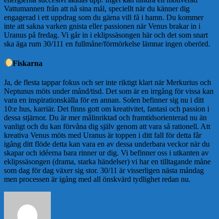
Vattumannen från att nå sina mål, speciellt när du känner dig
engagerad i ett uppdrag som du gärna vill få i hamn. Du kommer
inte att sakna varken gnista eller passionen när Venus brakar in i
Uranus på fredag. Vi går in i eklipssäsongen här och det som snart
ska äga rum 30/111 en fullmåne/förmörkelse lämnar ingen oberörd.
Fiskarna
Ja, de flesta tappar fokus och ser inte riktigt klart när Merkurius och
Neptunus möts under månd/tisd. Det som är en irrgång för vissa kan
vara en inspirationskälla för en annan. Solen befinner sig nu i ditt
10:e hus, karriär. Det finns gott om kreativitet, fantasi och passion i
dessa stjärnor. Du är mer målinriktad och framtidsorienterad nu än
vanligt och du kan förvåna dig själv genom att vara så rationell. Att
kreativa Venus möts med Uranus är toppen i ditt fall för detta får
igång ditt flöde detta kan vara en av dessa underbara veckor när du
skapar och idéerna bara rinner ur dig. Vi befinner oss i utkanten av
eklipssäsongen (drama, starka händelser) vi har en tilltagande måne
som dag för dag växer sig stor. 30/11 är visserligen nästa måndag
men processen är igång med all önskvärd tydlighet redan nu.