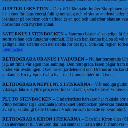
JUPITER I SKYTTEN
– Den 8/11 lämnade Jupiter Skorpionen och 
i sitt eget får hans energi fullt genomslag och vi ska se att detta leder
lösningar på problem och världen är en god och underbar plats att vara 
horisonter och mycket annat.
SATURNUS I STENBOCKEN
– Saturnus börjar så sakteliga få 
stortrivs han och fungerar optimalt. Här kan han kunna hjälpa så väl v
gedigna, den erfarna och det stabila för det nya. Struktur, regler, fö
Stenbocken
RETROGRADA URANUS I VÄDUREN
–
Nu har retrograda Uran
jag, att finna vår egen inre sanning. Den retrograda fasen pågår fram t
under vår livstid igen. Oxen är ett jordelement och Uranus är väckark
tänkande. En ny epok i våra liv – när Uranus träder in i Oxen.
RETROGRADA NEPTUNUS I FISKARNA –
Vår andliga gudinn
viloläge, låta alla yttre processer tonas ut och själva behöver vi massor
PLUTO STENBOCKEN –
Underjordens härskare har faktiskt börja
Pluto befinner sig i kardinala jordtecknet Stenbocken påverkar makts
av att vi samtidigt hade Uranus i Väduren som bildade en kvadratur).
RETROGRADA KIRON I FISKARNA
– Den lilla Kiron eller (C
han återvänder till Väduren där han stannar i nästan åtta år framöver 