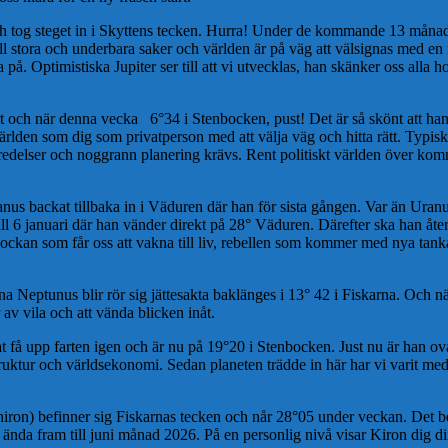
tog steget in i Skyttens tecken. Hurra! Under de kommande 13 månaderna
 till stora och underbara saker och världen är på väg att välsignas med en 
på. Optimistiska Jupiter ser till att vi utvecklas, han skänker oss alla h
fart och när denna vecka 6°34 i Stenbocken, pust! Det är så skönt att 
ärlden som dig som privatperson med att välja väg och hitta rätt. Typiska
rberedelser och noggrann planering krävs. Rent politiskt världen över ko
us backat tillbaka in i Väduren där han för sista gången. Var än Uranus 
ill 6 januari där han vänder direkt på 28° Väduren. Därefter ska han åte
lockan som får oss att vakna till liv, rebellen som kommer med nya tank
a Neptunus blir rör sig jättesakta baklänges i 13° 42 i Fiskarna. Och när
 av vila och att vända blicken inåt.
t få upp farten igen och är nu på 19°20 i Stenbocken. Just nu är han ova
truktur och världsekonomi. Sedan planeten trädde in här har vi varit m
hiron) befinner sig Fiskarnas tecken och når 28°05 under veckan. Det be
– ända fram till juni månad 2026. På en personlig nivå visar Kiron dig d