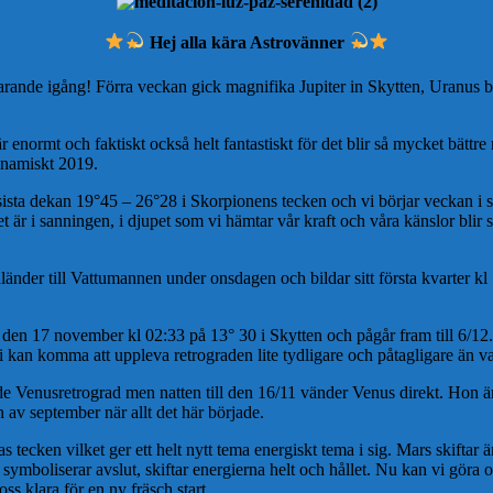
Hej alla kära Astrovänner
nde igång! Förra veckan gick magnifika Jupiter in Skytten, Uranus bac
enormt och faktiskt också helt fantastiskt för det blir så mycket bättre n
ynamiskt 2019.
sta dekan 19°45 – 26°28 i Skorpionens tecken och vi börjar veckan i se
et är i sanningen, i djupet som vi hämtar vår kraft och våra känslor bli
nder till Vattumannen under onsdagen och bildar sitt första kvarter k
den 17 november kl 02:33 på 13° 30 i Skytten och pågår fram till 6/12.
 Vi kan komma att uppleva retrograden lite tydligare och påtagligare än 
nde Venusretrograd men natten till den 16/11 vänder Venus direkt. Hon
jan av september när allt det här började.
as tecken vilket ger ett helt nytt tema energiskt tema i sig. Mars skifta
symboliserar avslut, skiftar energierna helt och hållet. Nu kan vi göra
s klara för en ny fräsch start.