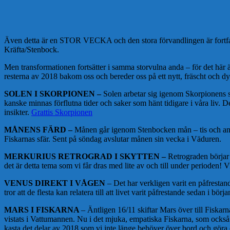
Även detta är en STOR VECKA och den stora förvandlingen är fortfara
Kräfta/Stenbock.
Men transformationen fortsätter i samma storvulna anda – för det här är 
resterna av 2018 bakom oss och bereder oss på ett nytt, fräscht och d
SOLEN I SKORPIONEN –
Solen arbetar sig igenom Skorpionens si
kanske minnas förflutna tider och saker som hänt tidigare i våra liv. D
insikter.
Grattis Skorpionen
MÅNENS FÄRD –
Månen går igenom Stenbocken mån – tis och anlä
Fiskarnas sfär. Sent på söndag avslutar månen sin vecka i Väduren.
MERKURIUS RETROGRAD I SKYTTEN –
Retrograden börjar 
det är detta tema som vi får dras med lite av och till under perioden!
VENUS DIREKT I VÅGEN
– Det har verkligen varit en påfresta
tror att de flesta kan relatera till att livet varit påfrestande sedan i bör
MARS I FISKARNA
– Äntligen 16/11 skiftar Mars över till Fiskarn
vistats i Vattumannen. Nu i det mjuka, empatiska Fiskarna, som också 
kasta det delar av 2018 som vi inte länge behöver över bord och göra os