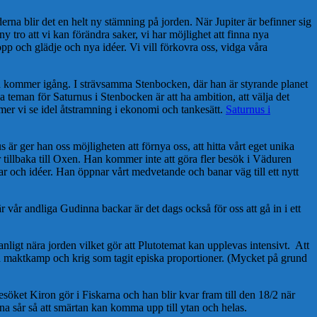
 blir det en helt ny stämning på jorden. När Jupiter är befinner sig
ny tro att vi kan förändra saker, vi har möjlighet att finna nya
opp och glädje och nya idéer. Vi vill förkovra oss, vidga våra
han kommer igång. I strävsamma Stenbocken, där han är styrande planet
 teman för Saturnus i Stenbocken är att ha ambition, att välja det
mmer vi se idel åtstramning i ekonomi och tankesätt.
Saturnus i
är ger han oss möjligheten att förnya oss, att hitta vårt eget unika
r tillbaka till Oxen. Han kommer inte att göra fler besök i Väduren
ar och idéer. Han öppnar vårt medvetande och banar väg till ett nytt
 vår andliga Gudinna backar är det dags också för oss att gå in i ett
nligt nära jorden vilket gör att Plutotemat kan upplevas intensivt. Att
ed maktkamp och krig som tagit episka proportioner. (Mycket på grund
söket Kiron gör i Fiskarna och han blir kvar fram till den 18/2 när
ina sår så att smärtan kan komma upp till ytan och helas.