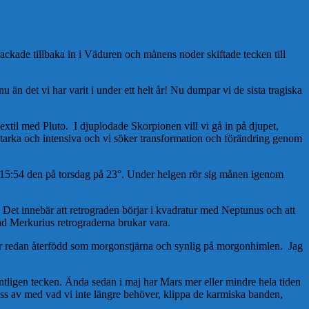
kade tillbaka in i Väduren och månens noder skiftade tecken till
u än det vi har varit i under ett helt år! Nu dumpar vi de sista tragiska
xtil med Pluto. I djuplodade Skorpionen vill vi gå in på djupet,
r starka och intensiva och vi söker transformation och förändring genom
l 15:54 den på torsdag på 23°. Under helgen rör sig månen igenom
 Det innebär att retrograden börjar i kvadratur med Neptunus och att
vad Merkurius retrograderna brukar vara.
 är redan återfödd som morgonstjärna och synlig på morgonhimlen. Jag
r äntligen tecken. Ända sedan i maj har Mars mer eller mindre hela tiden
 oss av med vad vi inte längre behöver, klippa de karmiska banden,