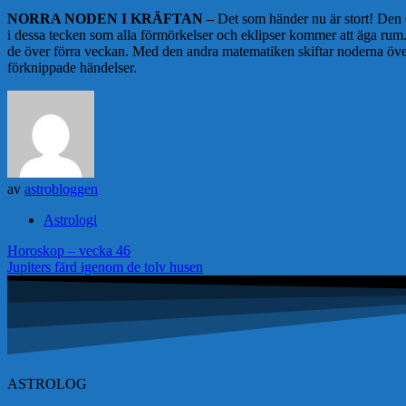
NORRA NODEN I KRÄFTAN –
Det som händer nu är stort! Den 6
i dessa tecken som alla förmörkelser och eklipser kommer att äga rum. (
de över förra veckan. Med den andra matematiken skiftar noderna över
förknippade händelser.
av
astrobloggen
Astrologi
Inläggsnavigering
Horoskop – vecka 46
Jupiters färd igenom de tolv husen
ASTROLOG