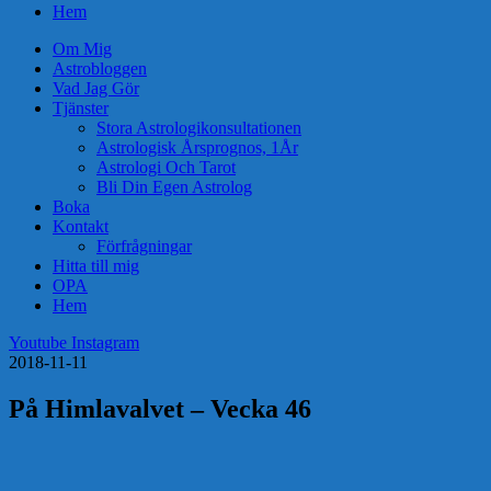
Hem
Om Mig
Astrobloggen
Vad Jag Gör
Tjänster
Stora Astrologikonsultationen
Astrologisk Årsprognos, 1År
Astrologi Och Tarot
Bli Din Egen Astrolog
Boka
Kontakt
Förfrågningar
Hitta till mig
OPA
Hem
Youtube
Instagram
2018-11-11
På Himlavalvet – Vecka 46