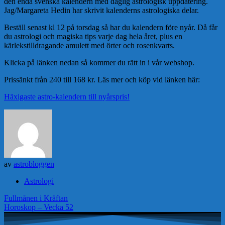
den enda svenska kalendern med daglig astrologisk uppdatering.
Jag/Margareta Hedin har skrivit kalenderns astrologiska delar.
Beställ senast kl 12 på torsdag så har du kalendern före nyår. Då får
du astrologi och magiska tips varje dag hela året, plus en
kärlekstilldragande amulett med örter och rosenkvarts.
Klicka på länken nedan så kommer du rätt in i vår webshop.
Prissänkt från 240 till 168 kr. Läs mer och köp vid länken här:
Häxigaste astro-kalendern till nyårspris!
av
astrobloggen
Astrologi
Inläggsnavigering
Fullmånen i Kräftan
Horoskop – Vecka 52