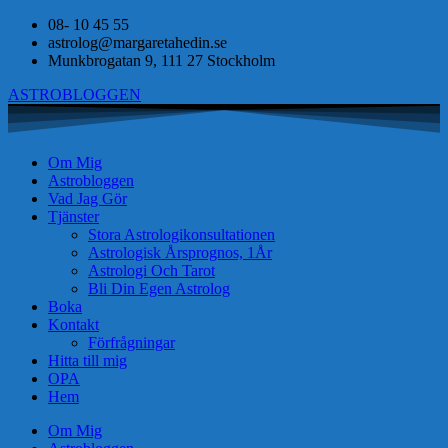
08- 10 45 55
astrolog@margaretahedin.se
Munkbrogatan 9, 111 27 Stockholm
ASTROBLOGGEN
Om Mig
Astrobloggen
Vad Jag Gör
Tjänster
Stora Astrologikonsultationen
Astrologisk Årsprognos, 1År
Astrologi Och Tarot
Bli Din Egen Astrolog
Boka
Kontakt
Förfrågningar
Hitta till mig
OPA
Hem
Om Mig