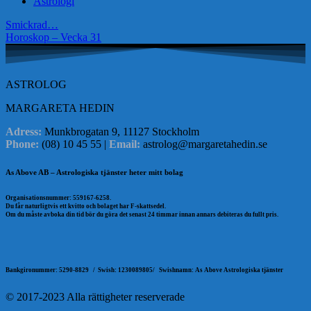
Astrologi
Inläggsnavigering
Smickrad…
Horoskop – Vecka 31
ASTROLOG
MARGARETA HEDIN
Adress:
Munkbrogatan 9, 11127 Stockholm
Phone:
(08) 10 45 55 |
Email:
astrolog@margaretahedin.se
As Above AB – Astrologiska tjänster heter mitt bolag
Organisationsnummer: 559167-6258.
Du får naturligtvis ett kvitto och bolaget har F-skattsedel.
Om du måste avboka din tid bör du göra det senast 24 timmar innan annars debiteras du fullt pris.
Bankgironummer: 5290-8829 /
Swish: 1230089805/
Swishnamn: As Above Astrologiska tjänster
© 2017-2023 Alla rättigheter reserverade