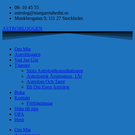
08- 10 45 55
astrolog@margaretahedin.se
Munkbrogatan 9, 111 27 Stockholm
ASTROBLOGGEN
Om Mig
Astrobloggen
Vad Jag Gör
Tjänster
Stora Astrologikonsultationen
Astrologisk Årsprognos, 1År
Astrologi Och Tarot
Bli Din Egen Astrolog
Boka
Kontakt
Förfrågningar
Hitta till mig
OPA
Hem
Om Mig