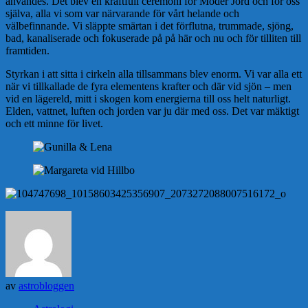
användes. Det blev en kraftfull ceremoni för Moder Jord och för oss
själva, alla vi som var närvarande för vårt helande och
välbefinnande. Vi släppte smärtan i det förflutna, trummade, sjöng,
bad, kanaliserade och fokuserade på på här och nu och för tilliten till
framtiden.
Styrkan i att sitta i cirkeln alla tillsammans blev enorm. Vi var alla ett
när vi tillkallade de fyra elementens krafter och där vid sjön – men
vid en lägereld, mitt i skogen kom energierna till oss helt naturligt.
Elden, vattnet, luften och jorden var ju där med oss. Det var mäktigt
och ett minne för livet.
av
astrobloggen