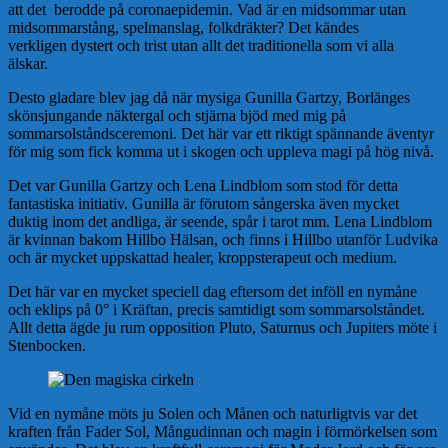
att det berodde på coronaepidemin. Vad är en midsommar utan
midsommarstång, spelmanslag, folkdräkter? Det kändes
verkligen
dystert och trist
utan allt det traditionella som vi alla
älskar.
Desto gladare blev jag då när mysiga Gunilla Gartzy, Borlänges
skönsjungande näktergal och stjärna bjöd med mig på
sommarsolståndsceremoni. Det här var ett riktigt spännande äventyr
för mig som fick komma ut i skogen och uppleva magi på hög nivå.
Det var Gunilla Gartzy och Lena Lindblom som stod för detta
fantastiska initiativ. Gunilla är förutom sångerska även mycket
duktig inom det andliga, är seende, spår i tarot mm. Lena Lindblom
är kvinnan bakom Hillbo Hälsan, och finns i Hillbo utanför Ludvika
och är mycket uppskattad healer, kroppsterapeut och medium.
Det här var en mycket speciell dag eftersom det inföll en nymåne
och eklips på 0° i Kräftan, precis samtidigt som sommarsolståndet.
Allt detta ägde ju rum opposition Pluto, Saturnus och Jupiters möte i
Stenbocken.
Vid en nymåne möts ju Solen och Månen och naturligtvis var det
kraften från Fader Sol, Mångudinnan och magin i förmörkelsen som