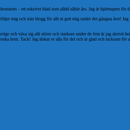
r dessutom – ett oskrivet blad som alltid såhär års. Jag är hjärtnupen för 
öljer mig och min blogg för allt ni gett mig under det gångna året! Jag 
ge och växa sig allt större och starkare under de fem år jag skrivit beror 
enska hem. Tack! Jag älskar er alla för det och är glad och tacksam för a