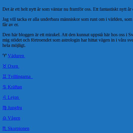
Det är ett helt nytt år som väntar nu framför oss. Ett fantastiskt nytt å
Jag vill tacka er alla underbara människor som runt om i världen, som f
får av er.
Den här bloggen är ett mirakel. Att den kunnat uppstå här hos oss i Sveri
mig stödet och förtroendet som astrologin har hittat vägen in i våra sv
hela möjligt.
♈️
Väduren
♉️ Oxen
♊️ Tvillingarna
♋️ Kräftan
♌️ Lejon
♍️ Jungfru
♎️ Vågen
♏️ Skorpionen