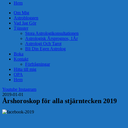
Hem
Om Mig
Astrobloggen
Vad Jag Gör
Tjänster
Stora Astrologikonsultationen
Astrologisk Årsprognos, 1År
Astrologi Och Tarot
Bli Din Egen Astrolog
Boka
Kontakt
Förfrågningar
Hitta till mig
OPA
Hem
Youtube
Instagram
2019-01-01
Årshoroskop för alla stjärntecken 2019