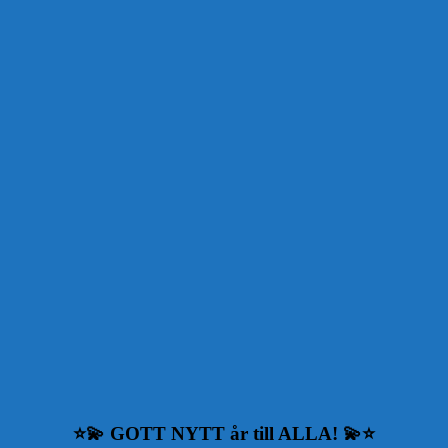
⭐
💫
GOTT NYTT år till ALLA!
💫⭐