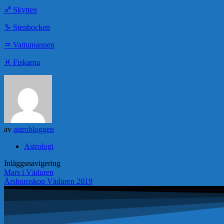
♐️ Skytten
♑️ Stenbocken
♒️ Vattumannen
♓️ Fiskarna
av
astrobloggen
Astrologi
Inläggsnavigering
Mars i Väduren
Årshoroskop Väduren 2019