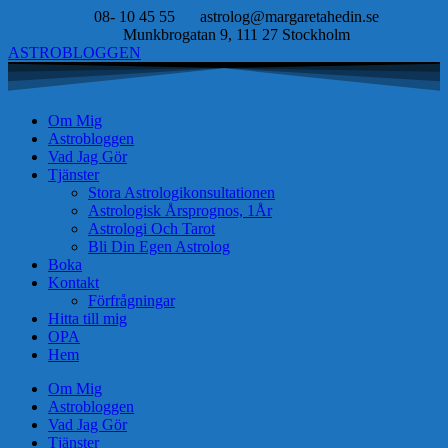
08- 10 45 55
astrolog@margaretahedin.se
Munkbrogatan 9, 111 27 Stockholm
ASTROBLOGGEN
Om Mig
Astrobloggen
Vad Jag Gör
Tjänster
Stora Astrologikonsultationen
Astrologisk Årsprognos, 1År
Astrologi Och Tarot
Bli Din Egen Astrolog
Boka
Kontakt
Förfrågningar
Hitta till mig
OPA
Hem
Om Mig
Astrobloggen
Vad Jag Gör
Tjänster