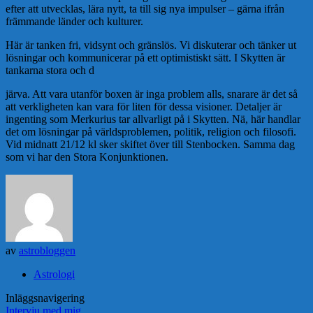
efter att utvecklas, lära nytt, ta till sig nya impulser – gärna ifrån
främmande länder och kulturer.
Här är tanken fri, vidsynt och gränslös. Vi diskuterar och tänker ut
lösningar och kommunicerar på ett optimistiskt sätt. I Skytten är
tankarna stora och d
järva. Att vara utanför boxen är inga problem alls, snarare är det så
att verkligheten kan vara för liten för dessa visioner. Detaljer är
ingenting som Merkurius tar allvarligt på i Skytten. Nä, här handlar
det om lösningar på världsproblemen, politik, religion och filosofi.
Vid midnatt 21/12 kl sker skiftet över till Stenbocken. Samma dag
som vi har den Stora Konjunktionen.
av
astrobloggen
Astrologi
Inläggsnavigering
Intervju med mig..