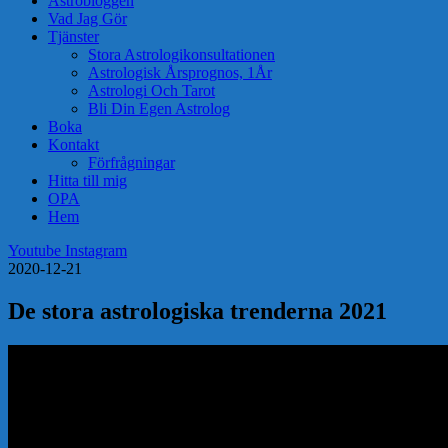
Astrobloggen
Vad Jag Gör
Tjänster
Stora Astrologikonsultationen
Astrologisk Årsprognos, 1År
Astrologi Och Tarot
Bli Din Egen Astrolog
Boka
Kontakt
Förfrågningar
Hitta till mig
OPA
Hem
Youtube
Instagram
2020-12-21
De stora astrologiska trenderna 2021