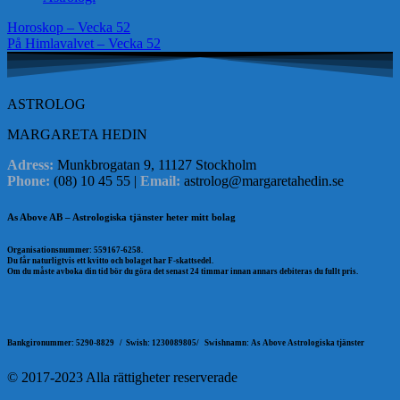
Inläggsnavigering
Horoskop – Vecka 52
På Himlavalvet – Vecka 52
ASTROLOG
MARGARETA HEDIN
Adress:
Munkbrogatan 9, 11127 Stockholm
Phone:
(08) 10 45 55 |
Email:
astrolog@margaretahedin.se
As Above AB – Astrologiska tjänster heter mitt bolag
Organisationsnummer: 559167-6258.
Du får naturligtvis ett kvitto och bolaget har F-skattsedel.
Om du måste avboka din tid bör du göra det senast 24 timmar innan annars debiteras du fullt pris.
Bankgironummer: 5290-8829 /
Swish: 1230089805/
Swishnamn: As Above Astrologiska tjänster
© 2017-2023 Alla rättigheter reserverade