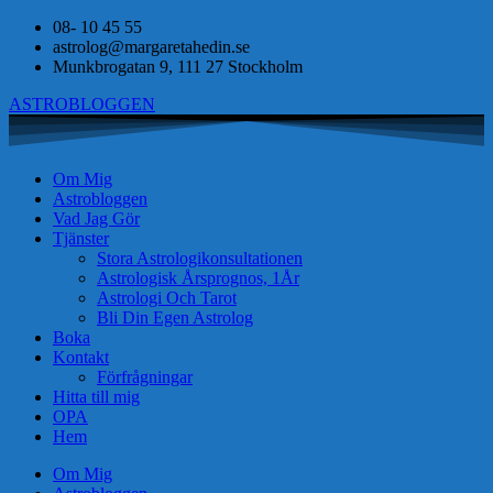
08- 10 45 55
astrolog@margaretahedin.se
Munkbrogatan 9, 111 27 Stockholm
ASTROBLOGGEN
Om Mig
Astrobloggen
Vad Jag Gör
Tjänster
Stora Astrologikonsultationen
Astrologisk Årsprognos, 1År
Astrologi Och Tarot
Bli Din Egen Astrolog
Boka
Kontakt
Förfrågningar
Hitta till mig
OPA
Hem
Om Mig