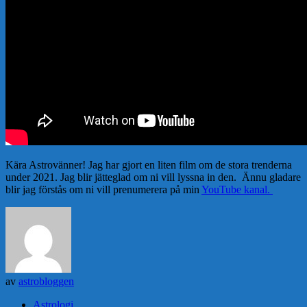
Kära Astrovänner! Jag har gjort en liten film om de stora trenderna
under 2021. Jag blir jätteglad om ni vill lyssna in den. Ännu gladare
blir jag förstås om ni vill prenumerera på min
YouTube kanal.
av
astrobloggen
Astrologi