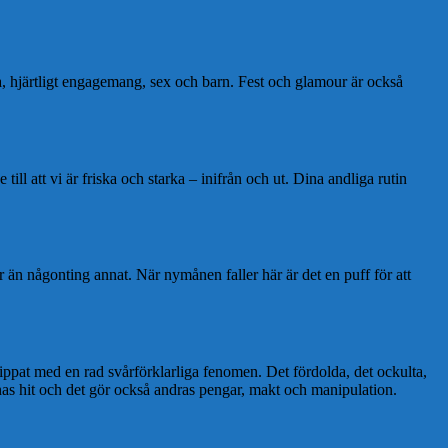
ra, hjärtligt engagemang, sex och barn. Fest och glamour är också
ll att vi är friska och starka – inifrån och ut. Dina andliga rutin
än någonting annat. När nymånen faller här är det en puff för att
nippat med en rad svårförklarliga fenomen. Det fördolda, det ockulta,
nas hit och det gör också andras pengar, makt och manipulation.