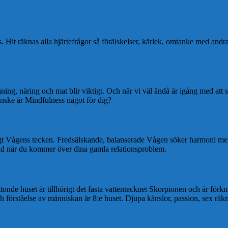
s. Hit räknas alla hjärtefrågor så förälskelser, kärlek, omtanke med and
g, näring och mat blir viktigt. Och när vi väl ändå är igång med att se ti
anske är Mindfulness något för dig?
igt Vågens tecken. Fredsälskande, balanserade Vågen söker harmoni mer 
e tid när du kommer över dina gamla relationsproblem.
ttonde huset är tillhörigt det fasta vattentecknet Skorpionen och är förk
 förståelse av människan är 8:e huset. Djupa känslor, passion, sex räk