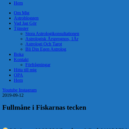
Hem
Om Mig
Astrobloggen
Vad Jag Gör
Tjänster
Stora Astrologikonsultationen
Astrologisk Årsprognos, 1År
Astrologi Och Tarot
Bli Din Egen Astrolog
Boka
Kontakt
Förfrågningar
Hitta till mig
OPA
Hem
Youtube
Instagram
2019-09-12
Fullmåne i Fiskarnas tecken