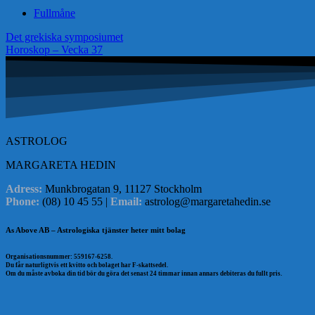
Fullmåne
Inläggsnavigering
Det grekiska symposiumet
Horoskop – Vecka 37
ASTROLOG
MARGARETA HEDIN
Adress:
Munkbrogatan 9, 11127 Stockholm
Phone:
(08) 10 45 55 |
Email:
astrolog@margaretahedin.se
As Above AB – Astrologiska tjänster heter mitt bolag
Organisationsnummer: 559167-6258.
Du får naturligtvis ett kvitto och bolaget har F-skattsedel.
Om du måste avboka din tid bör du göra det senast 24 timmar innan annars debiteras du fullt pris.