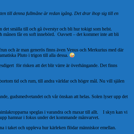
ten till denna fullmåne är redan igång. Det drar ihop sig till en
 det smälla till och gå överstyr och bli hur tokigt som helst.
och månen får en soft innebörd. Oavsett – det kommer inte att bli
gfrun och är man generös finns även Venus och Merkurius med där
atiska Pluto i trigon till alla dessa.
esdigert för risken att det blir värre är överhängande. Det finns
bortom tid och rum, till andra världar och högre mål. Nu vill själen
ande, gudsmedvetandet och vår önskan att helas. Solen lyser upp det
imlakropparna speglas i varandra och maxar till allt. I skyn kan vi
er upp hamnar i fokus under det kommande månvarvet.
arna i taket och uppleva hur kärleken flödar människor emellan.