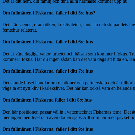
Det är ditt hem, din familj och dina allra närmaste kommer upp nu.
Om fullmånen i Fiskarna faller i ditt 5:e hus?
Detta är scenen, dramatiken, kreativiteten, fantasin och skapandets hu
femtehus relaterat.
Om fullmånen i Fiskarna faller i ditt 6:e hus
Det är våra dagliga vanor, arbetet och hälsan som kommer i fokus. Tränin
kommer i fokus. Har du ingen sådan kan det vara dags att hitta en. K
Om fullmånen i Fiskarna faller i ditt 7:e hus
Det sjunde huset handlar om relationer och partnerskap och är tillhör
våga ta ett nytt kliv i kärlekslivet. Det här kan också vara en heland
Om fullmånen i Fiskarna faller i ditt 8:e hus
Den här positionen passar väl in i vattentecknet Fiskarnas tema. Det å
meningen med livet och även döden själv. Allt som har med psyket och
Om fullmånen i Fiskarna faller i ditt 9:e hus