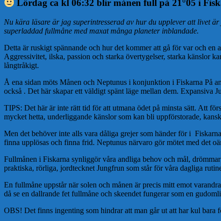
Lördag ca kl 06:32 blir månen full på 21°05 i Fis
Nu kära läsare är jag superintresserad av hur du upplever att livet är 
superladdad fullmåne med maxat många planeter inblandade.
Detta är ruskigt spännande och hur det kommer att gå för var och en av o
Aggressivitet, ilska, passion och starka övertygelser, starka känslor k
långtråkigt.
Å ena sidan möts Månen och Neptunus i konjunktion i Fiskarna På an
också . Det här skapar ett väldigt spänt läge mellan dem. Expansiva Jup
TIPS: Det här är inte rätt tid för att utmana ödet på minsta sätt. Att 
mycket hetta, underliggande känslor som kan bli uppförstorade, kansk
Men det behöver inte alls vara dåliga grejer som händer för i Fiskarnas
finna upplösas och finna frid. Neptunus närvaro gör mötet med det oän
Fullmånen i Fiskarna synliggör våra andliga behov och mål, drömmar o
praktiska, rörliga, jordtecknet Jungfrun som står för våra dagliga ruti
En fullmåne uppstår när solen och månen är precis mitt emot varandra
då se en dallrande fet fullmåne och skeendet fungerar som en gudoml
OBS! Det finns ingenting som hindrar att man går ut att har kul bara fö