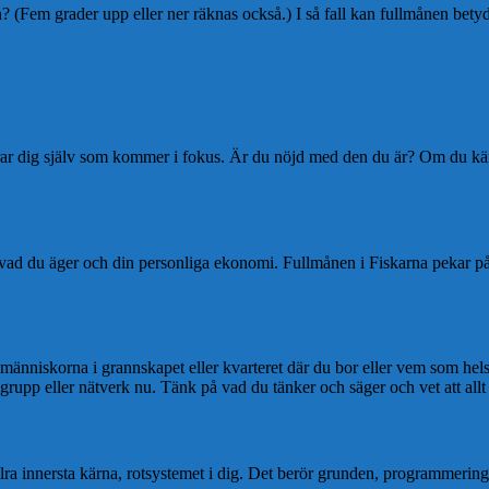
Fem grader upp eller ner räknas också.) I så fall kan fullmånen betyda m
terar dig själv som kommer i fokus. Är du nöjd med den du är? Om du kän
, vad du äger och din personliga ekonomi. Fullmånen i Fiskarna pekar 
 människorna i grannskapet eller kvarteret där du bor eller vem som hel
grupp eller nätverk nu. Tänk på vad du tänker och säger och vet att all
allra innersta kärna, rotsystemet i dig. Det berör grunden, programmeri