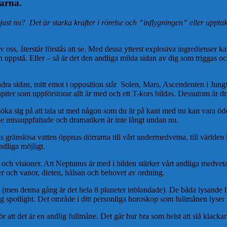
karna.
just nu? Det är starka krafter i rörelse och ”inflygningen” eller upptak
ss, återstår förstås att se. Med dessa ytterst explosiva ingredienser kan
an uppstå. Eller – så är det den andliga milda sidan av dig som triggas 
dra sidan, mitt emot i opposition står Solen, Mars, Ascendenten i Jun
iter som uppförstorar allt är med och ett T-kors bildas. Dessutom är dram
försöka sig på att tala ut med någon som du är på kant med nu kan vara öd
e missuppfattade och dramatiken är inte långt undan nu.
 gränslösa vatten öppnas dörrarna till vårt undermedvetna, till världen 
dliga möjligt.
ch visioner. Att Neptunus är med i bilden stärker vårt andliga medvet
ner och vanor, dieten, hälsan och behovet av ordning.
 (men denna gång är det hela 8 planeter inblandade). De båda lysande h
ig spotlight. Det område i ditt personliga horoskop som fullmånen lys
r att det är en andlig fullmåne. Det går hur bra som helst att slå klack