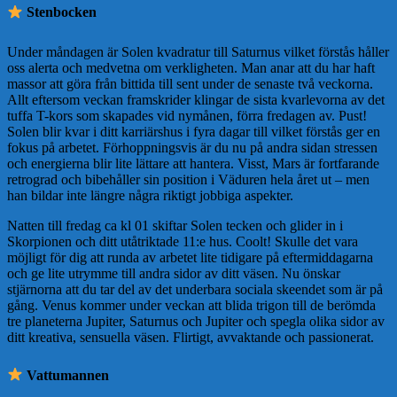
Stenbocken
Under måndagen är Solen kvadratur till Saturnus vilket förstås håller
oss alerta och medvetna om verkligheten. Man anar att du har haft
massor att göra från bittida till sent under de senaste två veckorna.
Allt eftersom veckan framskrider klingar de sista kvarlevorna av det
tuffa T-kors som skapades vid nymånen, förra fredagen av. Pust!
Solen blir kvar i ditt karriärshus i fyra dagar till vilket förstås ger en
fokus på arbetet. Förhoppningsvis är du nu på andra sidan stressen
och energierna blir lite lättare att hantera. Visst, Mars är fortfarande
retrograd och bibehåller sin position i Väduren hela året ut – men
han bildar inte längre några riktigt jobbiga aspekter.
Natten till fredag ca kl 01 skiftar Solen tecken och glider in i
Skorpionen och ditt utåtriktade 11:e hus. Coolt! Skulle det vara
möjligt för dig att runda av arbetet lite tidigare på eftermiddagarna
och ge lite utrymme till andra sidor av ditt väsen. Nu önskar
stjärnorna att du tar del av det underbara sociala skeendet som är på
gång. Venus kommer under veckan att blida trigon till de berömda
tre planeterna Jupiter, Saturnus och Jupiter och spegla olika sidor av
ditt kreativa, sensuella väsen. Flirtigt, avvaktande och passionerat.
Vattumannen