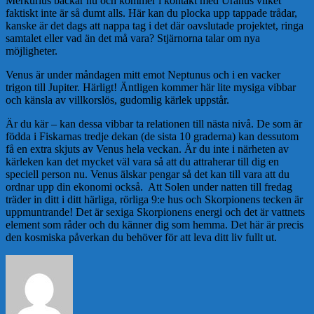
Merkurius backar nu och kommer i kontakt med Uranus vilket
faktiskt inte är så dumt alls. Här kan du plocka upp tappade trådar,
kanske är det dags att nappa tag i det där oavslutade projektet, ringa
samtalet eller vad än det må vara? Stjärnorna talar om nya
möjligheter.
Venus är under måndagen mitt emot Neptunus och i en vacker
trigon till Jupiter. Härligt! Äntligen kommer här lite mysiga vibbar
och känsla av villkorslös, gudomlig kärlek uppstår.
Är du kär – kan dessa vibbar ta relationen till nästa nivå. De som är
födda i Fiskarnas tredje dekan (de sista 10 graderna) kan dessutom
få en extra skjuts av Venus hela veckan. Är du inte i närheten av
kärleken kan det mycket väl vara så att du attraherar till dig en
speciell person nu. Venus älskar pengar så det kan till vara att du
ordnar upp din ekonomi också. Att Solen under natten till fredag
träder in ditt i ditt härliga, rörliga 9:e hus och Skorpionens tecken är
uppmuntrande! Det är sexiga Skorpionens energi och det är vattnets
element som råder och du känner dig som hemma. Det här är precis
den kosmiska påverkan du behöver för att leva ditt liv fullt ut.