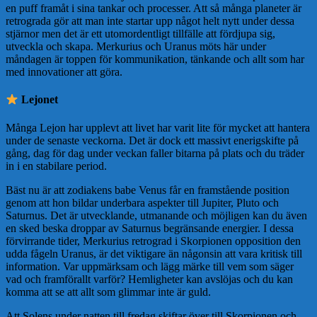
en puff framåt i sina tankar och processer. Att så många planeter är
retrograda gör att man inte startar upp något helt nytt under dessa
stjärnor men det är ett utomordentligt tillfälle att fördjupa sig,
utveckla och skapa. Merkurius och Uranus möts här under
måndagen är toppen för kommunikation, tänkande och allt som har
med innovationer att göra.
Lejonet
Många Lejon har upplevt att livet har varit lite för mycket att hantera
under de senaste veckorna. Det är dock ett massivt enerigskifte på
gång, dag för dag under veckan faller bitarna på plats och du träder
in i en stabilare period.
Bäst nu är att zodiakens babe Venus får en framstående position
genom att hon bildar underbara aspekter till Jupiter, Pluto och
Saturnus. Det är utvecklande, utmanande och möjligen kan du även
en sked beska droppar av Saturnus begränsande energier. I dessa
förvirrande tider, Merkurius retrograd i Skorpionen opposition den
udda fågeln Uranus, är det viktigare än någonsin att vara kritisk till
information. Var uppmärksam och lägg märke till vem som säger
vad och framförallt varför? Hemligheter kan avslöjas och du kan
komma att se att allt som glimmar inte är guld.
Att Solens under natten till fredag skiftar över till Skorpionen och