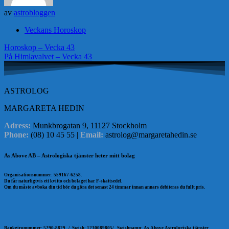
av
astrobloggen
Veckans Horoskop
Inläggsnavigering
Horoskop – Vecka 43
På Himlavalvet – Vecka 43
ASTROLOG
MARGARETA HEDIN
Adress:
Munkbrogatan 9, 11127 Stockholm
Phone:
(08) 10 45 55 |
Email:
astrolog@margaretahedin.se
As Above AB – Astrologiska tjänster heter mitt bolag
Organisationsnummer: 559167-6258.
Du får naturligtvis ett kvitto och bolaget har F-skattsedel.
Om du måste avboka din tid bör du göra det senast 24 timmar innan annars debiteras du fullt pris.
Bankgironummer: 5290-8829 /
Swish: 1230089805/
Swishnamn: As Above Astrologiska tjänster