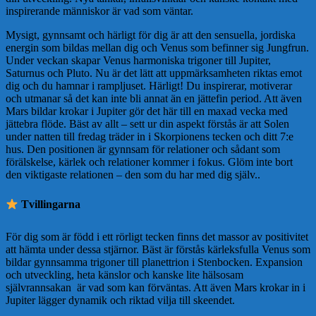
inspirerande människor är vad som väntar.
Mysigt, gynnsamt och härligt för dig är att den sensuella, jordiska
energin som bildas mellan dig och Venus som befinner sig Jungfrun.
Under veckan skapar Venus harmoniska trigoner till Jupiter,
Saturnus och Pluto. Nu är det lätt att uppmärksamheten riktas emot
dig och du hamnar i rampljuset. Härligt! Du inspirerar, motiverar
och utmanar så det kan inte bli annat än en jättefin period. Att även
Mars bildar krokar i Jupiter gör det här till en maxad vecka med
jättebra flöde. Bäst av allt – sett ur din aspekt förstås är att Solen
under natten till fredag träder in i Skorpionens tecken och ditt 7:e
hus. Den positionen är gynnsam för relationer och sådant som
förälskelse, kärlek och relationer kommer i fokus. Glöm inte bort
den viktigaste relationen – den som du har med dig själv..
Tvillingarna
För dig som är född i ett rörligt tecken finns det massor av positivitet
att hämta under dessa stjärnor. Bäst är förstås kärleksfulla Venus som
bildar gynnsamma trigoner till planettrion i Stenbocken. Expansion
och utveckling, heta känslor och kanske lite hälsosam
självrannsakan är vad som kan förväntas. Att även Mars krokar in i
Jupiter lägger dynamik och riktad vilja till skeendet.