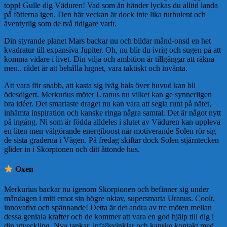
topp! Gulle dig Väduren! Vad som än händer lyckas du alltid landa
på fötterna igen. Den här veckan är dock inte lika turbulent och
äventyrlig som de två tidigare varit.
Din styrande planet Mars backar nu och bildar månd-onsd en het
kvadratur till expansiva Jupiter. Oh, nu blir du ivrig och sugen på att
komma vidare i livet. Din vilja och ambition är tillgångar att räkna
men.. rådet är att behålla lugnet, vara taktiskt och invänta.
Att vara för snabb, att kasta sig iväg hals över huvud kan bli
ödesdigert. Merkurius möter Uranus nu vilket kan ge synnerligen
bra idéer. Det smartaste draget nu kan vara att segla runt på nätet,
inhämta inspiration och kanske ringa några samtal. Det är något nytt
på ingång. Ni som är födda alldeles i slutet av Väduren kan uppleva
en liten men välgörande energiboost när motiverande Solen rör sig
de sista graderna i Vågen. På fredag skiftar dock Solen stjärntecken
glider in i Skorpionen och ditt åttonde hus.
Oxen
Merkurius backar nu igenom Skorpionen och befinner sig under
måndagen i mitt emot sin högre oktav, supersmarta Uranus. Coolt,
innovativt och spännande! Detta är det andra av tre möten mellan
dessa geniala krafter och de kommer att vara en god hjälp till dig i
din utveckling. Nya tankar, infallsvinklar och kanske kontakt med