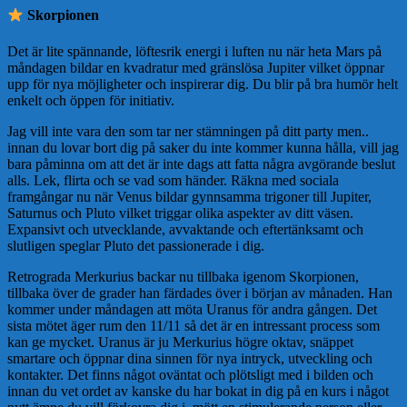
Skorpionen
Det är lite spännande, löftesrik energi i luften nu när heta Mars på
måndagen bildar en kvadratur med gränslösa Jupiter vilket öppnar
upp för nya möjligheter och inspirerar dig. Du blir på bra humör helt
enkelt och öppen för initiativ.
Jag vill inte vara den som tar ner stämningen på ditt party men..
innan du lovar bort dig på saker du inte kommer kunna hålla, vill jag
bara påminna om att det är inte dags att fatta några avgörande beslut
alls. Lek, flirta och se vad som händer. Räkna med sociala
framgångar nu när Venus bildar gynnsamma trigoner till Jupiter,
Saturnus och Pluto vilket triggar olika aspekter av ditt väsen.
Expansivt och utvecklande, avvaktande och eftertänksamt och
slutligen speglar Pluto det passionerade i dig.
Retrograda Merkurius backar nu tillbaka igenom Skorpionen,
tillbaka över de grader han färdades över i början av månaden. Han
kommer under måndagen att möta Uranus för andra gången. Det
sista mötet äger rum den 11/11 så det är en intressant process som
kan ge mycket. Uranus är ju Merkurius högre oktav, snäppet
smartare och öppnar dina sinnen för nya intryck, utveckling och
kontakter. Det finns något oväntat och plötsligt med i bilden och
innan du vet ordet av kanske du har bokat in dig på en kurs i något