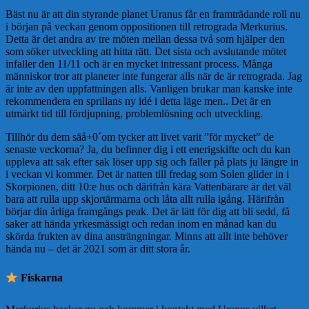
Bäst nu är att din styrande planet Uranus får en framträdande roll nu
i början på veckan genom oppositionen till retrograda Merkurius.
Detta är det andra av tre möten mellan dessa två som hjälper den
som söker utveckling att hitta rätt. Det sista och avslutande mötet
infaller den 11/11 och är en mycket intressant process. Många
människor tror att planeter inte fungerar alls när de är retrograda. Jag
är inte av den uppfattningen alls. Vanligen brukar man kanske inte
rekommendera en sprillans ny idé i detta läge men.. Det är en
utmärkt tid till fördjupning, problemlösning och utveckling.
Tillhör du dem säå+0´om tycker att livet varit ”för mycket” de
senaste veckorna? Ja, du befinner dig i ett enerigskifte och du kan
uppleva att sak efter sak löser upp sig och faller på plats ju längre in
i veckan vi kommer. Det är natten till fredag som Solen glider in i
Skorpionen, ditt 10:e hus och därifrån kära Vattenbärare är det väl
bara att rulla upp skjortärmarna och låta allt rulla igång. Härifrån
börjar din årliga framgångs peak. Det är lätt för dig att bli sedd, få
saker att hända yrkesmässigt och redan inom en månad kan du
skörda frukten av dina ansträngningar. Minns att allt inte behöver
hända nu – det är 2021 som är ditt stora år.
️ Fiskarna