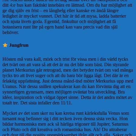
ditt 4:e hus kan faktiskt innebära en lättnad. Om du har möjlighet att
ge dig själv en frist – en långhelg eller kanske en ändå längre
ledighet är mycket vunnet. Det här är tid att mysa, ladda batterier
och njuta livets goda. Egentid, finkultur och möjlighet att få
botanisera runt lite på egen hand kan vara precis vad din själ
behöver.
️ Jungfrun
Hösten må vara kall, mörk och trist för vissa men i din värld tycks
det tvärt om att vara så att det är nu det blir som bäst. Din styrande
planet Merkurius går retrograd, men det betyder tvärt om vad många
tycks tro att livet suger och att du bara bör ligga lågt. Det där är en
felaktig uppfattning. Just denna månd-tisd möter Merkurius upp med
Uranus. När dessa snillen spekulerar kan du kan förvänta dig att en
synnerligen gynnsam, men möjligen oväntat bra utveckling. Bra
idéer, inspiration och vidgat öppet sinne. Detta är det andra mötet av
totalt tre. Det sista infaller den 11/11.
Mycket av det som sker nu kan kretsa runt kärleksfulla Venus som
tursamt nog befinner sig i ditt tecken även denna sista vecka. Hon
bildar harmoniska men ack så härliga trigoner till Jupiter, Saturnus
och Pluto och ditt kreativa och romantiska hus. Ah! Du attraherar
och drar till dig positiv uppmärksamhet ifrån allt och alla. Saker och