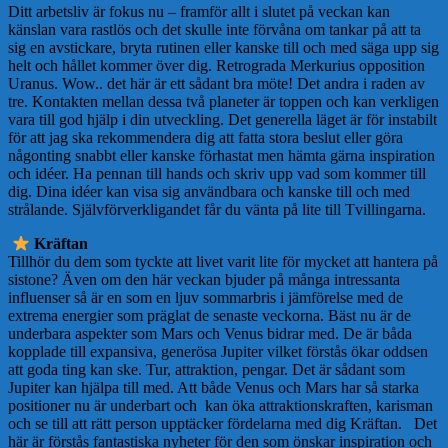
Ditt arbetsliv är fokus nu – framför allt i slutet på veckan kan
känslan vara rastlös och det skulle inte förvåna om tankar på att ta
sig en avstickare, bryta rutinen eller kanske till och med säga upp sig
helt och hållet kommer över dig. Retrograda Merkurius opposition
Uranus. Wow.. det här är ett sådant bra möte! Det andra i raden av
tre. Kontakten mellan dessa två planeter är toppen och kan verkligen
vara till god hjälp i din utveckling. Det generella läget är för instabilt
för att jag ska rekommendera dig att fatta stora beslut eller göra
någonting snabbt eller kanske förhastat men hämta gärna inspiration
och idéer. Ha pennan till hands och skriv upp vad som kommer till
dig. Dina idéer kan visa sig användbara och kanske till och med
strålande. Självförverkligandet får du vänta på lite till Tvillingarna.
Kräftan
Tillhör du dem som tyckte att livet varit lite för mycket att hantera på
sistone? Även om den här veckan bjuder på många intressanta
influenser så är en som en ljuv sommarbris i jämförelse med de
extrema energier som präglat de senaste veckorna. Bäst nu är de
underbara aspekter som Mars och Venus bidrar med. De är båda
kopplade till expansiva, generösa Jupiter vilket förstås ökar oddsen
att goda ting kan ske. Tur, attraktion, pengar. Det är sådant som
Jupiter kan hjälpa till med. Att både Venus och Mars har så starka
positioner nu är underbart och kan öka attraktionskraften, karisman
och se till att rätt person upptäcker fördelarna med dig Kräftan. Det
här är förstås fantastiska nyheter för den som önskar inspiration och