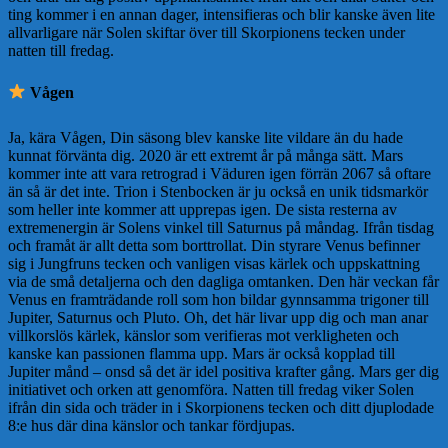
ting kommer i en annan dager, intensifieras och blir kanske även lite
allvarligare när Solen skiftar över till Skorpionens tecken under
natten till fredag.
️ Vågen
Ja, kära Vågen, Din säsong blev kanske lite vildare än du hade
kunnat förvänta dig. 2020 är ett extremt år på många sätt. Mars
kommer inte att vara retrograd i Väduren igen förrän 2067 så oftare
än så är det inte. Trion i Stenbocken är ju också en unik tidsmarkör
som heller inte kommer att upprepas igen. De sista resterna av
extremenergin är Solens vinkel till Saturnus på måndag. Ifrån tisdag
och framåt är allt detta som borttrollat. Din styrare Venus befinner
sig i Jungfruns tecken och vanligen visas kärlek och uppskattning
via de små detaljerna och den dagliga omtanken. Den här veckan får
Venus en framträdande roll som hon bildar gynnsamma trigoner till
Jupiter, Saturnus och Pluto. Oh, det här livar upp dig och man anar
villkorslös kärlek, känslor som verifieras mot verkligheten och
kanske kan passionen flamma upp. Mars är också kopplad till
Jupiter månd – onsd så det är idel positiva krafter gång. Mars ger dig
initiativet och orken att genomföra. Natten till fredag viker Solen
ifrån din sida och träder in i Skorpionens tecken och ditt djuplodade
8:e hus där dina känslor och tankar fördjupas.