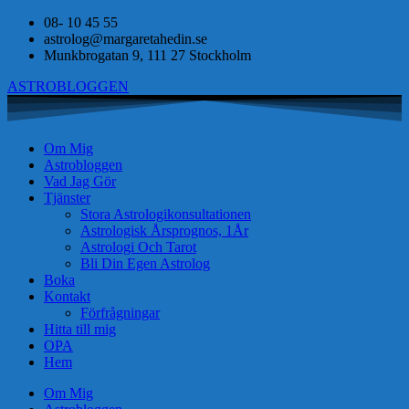
08- 10 45 55
astrolog@margaretahedin.se
Munkbrogatan 9, 111 27 Stockholm
ASTROBLOGGEN
Om Mig
Astrobloggen
Vad Jag Gör
Tjänster
Stora Astrologikonsultationen
Astrologisk Årsprognos, 1År
Astrologi Och Tarot
Bli Din Egen Astrolog
Boka
Kontakt
Förfrågningar
Hitta till mig
OPA
Hem
Om Mig