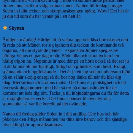
nytt ämne du vill förkovra dig i, mött en stimulerande person eller
finner annat sätt du vidgar dina sinnen. Natten till fredag smyger
Solen in i ditt tecken och skorpionsäsongen igång. Wow! Det här är
ju din tid som du har väntat på i ett helt år.
Skytten
Äntligen måndag! Härligt att få vakna upp och läsa horoskopet och
få reda på att Månen rör sig igenom ditt tecken de kommande två
dagarna, att din styrande planet – expansiva Jupiter speglas av
härliga Venus ett par dagar här. Både lilla och stora lyckan i en
härlig trigon nu. Neptunus är med där på ett hörn också så det ser ju
ut att kunna bli hur hjärtligt, flirtigt och gränslöst som helst. Roligt,
spännande och uppfriskande. Det är ju ett tag sedan universum bjöd
på en såhär skojig energi så du bör nog tänka till när du klär dig
idag. Merkurius och Uranus möts!. Det finns en plötslighet och ett
överraskningsmoment med här så tro på dina instinkter för de
kommer att leda dig rätt. Tacka ja till inbjudningarna du får för detta
är möjligheternas vecka. Det finns chanser till äventyr och
spontanitet så var lite beredd på det oväntade.
Natten till fredag glider Solen in i ditt andliga 12:e hus och här
påbörjas den årliga månanden när dina inre behov och din själsliga
utveckling bör uppmärksammas.