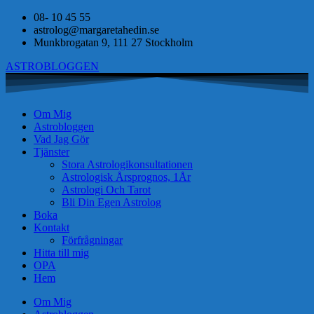
08- 10 45 55
astrolog@margaretahedin.se
Munkbrogatan 9, 111 27 Stockholm
ASTROBLOGGEN
Om Mig
Astrobloggen
Vad Jag Gör
Tjänster
Stora Astrologikonsultationen
Astrologisk Årsprognos, 1År
Astrologi Och Tarot
Bli Din Egen Astrolog
Boka
Kontakt
Förfrågningar
Hitta till mig
OPA
Hem
Om Mig