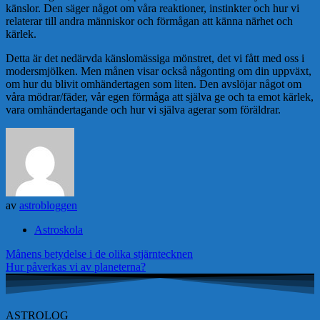
känslor. Den säger något om våra reaktioner, instinkter och hur vi
relaterar till andra människor och förmågan att känna närhet och
kärlek.
Detta är det nedärvda känslomässiga mönstret, det vi fått med oss i
modersmjölken. Men månen visar också någonting om din uppväxt,
om hur du blivit omhändertagen som liten. Den avslöjar något om
våra mödrar/fäder, vår egen förmåga att själva ge och ta emot kärlek,
vara omhändertagande och hur vi själva agerar som föräldrar.
av
astrobloggen
Astroskola
Inläggsnavigering
Månens betydelse i de olika stjärntecknen
Hur påverkas vi av planeterna?
ASTROLOG