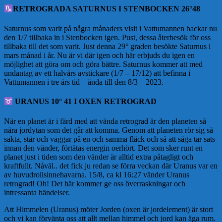
RETROGRADA SATURNUS I STENBOCKEN 26°48
Saturnus som varit på några månaders visit i Vattumannen backar nu
den 1/7 tillbaka in i Stenbocken igen. Pust, dessa återbesök för oss
tillbaka till det som varit. Just denna 29° graden besökte Saturnus i
mars månad i år. Nu är vi där igen och här erbjuds du igen en
möjlighet att göra om och göra bättre. Saturnus kommer att med
undantag av ett halvårs avstickare (1/7 – 17/12) att befinna i
Vattumannen i tre års tid – ända till den 8/3 – 2023.
URANUS 10° 41 I OXEN RETROGRAD
När en planet är i färd med att vända retrograd är den planeten så
nära jordytan som det går att komma. Genom att planeten rör sig så
sakta, står och vaggar på en och samma fläck och så att säga tar sats
innan den vänder, förtätas energin oerhört. Det som sker runt en
planet just i tiden som den vänder är alltid extra påtagligt och
kraftfullt. Nåväl.. det fick ju redan se förra veckan där Uranus var en
av huvudrollsinnehavarna. 15/8, ca kl 16:27 vänder Uranus
retrograd! Oh! Det här kommer ge oss överraskningar och
intressanta händelser.
Att Himmelen (Uranus) möter Jorden (oxen är jordelement) är stort
och vi kan förvänta oss att allt mellan himmel och jord kan äga rum.