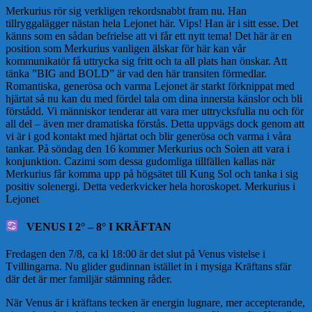
Merkurius rör sig verkligen rekordsnabbt fram nu. Han
tillryggalägger nästan hela Lejonet här. Vips! Han är i sitt esse. Det
känns som en sådan befrielse att vi får ett nytt tema! Det här är en
position som Merkurius vanligen älskar för här kan vår
kommunikatör få uttrycka sig fritt och ta all plats han önskar. Att
tänka ”BIG and BOLD” är vad den här transiten förmedlar.
Romantiska, generösa och varma Lejonet är starkt förknippat med
hjärtat så nu kan du med fördel tala om dina innersta känslor och bli
förstådd. Vi människor tenderar att vara mer uttrycksfulla nu och för
all del – även mer dramatiska förstås. Detta uppvägs dock genom att
vi är i god kontakt med hjärtat och blir generösa och varma i våra
tankar. På söndag den 16 kommer Merkurius och Solen att vara i
konjunktion. Cazimi som dessa gudomliga tillfällen kallas när
Merkurius får komma upp på högsätet till Kung Sol och tanka i sig
positiv solenergi. Detta vederkvicker hela horoskopet. Merkurius i
Lejonet
VENUS I 2° – 8° I KRÄFTAN
Fredagen den 7/8, ca kl 18:00 är det slut på Venus vistelse i
Tvillingarna. Nu glider gudinnan istället in i mysiga Kräftans sfär
där det är mer familjär stämning råder.
När Venus är i kräftans tecken är energin lugnare, mer accepterande,