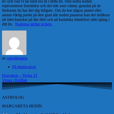
liv och vad vi tar med oss in i detta liv. Den norra noden
representerar framtiden och det öde som väntar, grundat på de
lärdomar du har lärt dig tidigare. Om du har någon planet eller
annan viktig punkt på den grad där noden passerar kan det indikera
att ödet knackar på din dörr och att karmiska händelser sätts igång i
ditt liv.
Noderna skiftar tecken.
av
astrobloggen
På himlavalvet
Inläggsnavigering
Horoskop – Vecka 33
Venus i Kräftan
ASTROLOG
MARGARETA HEDIN