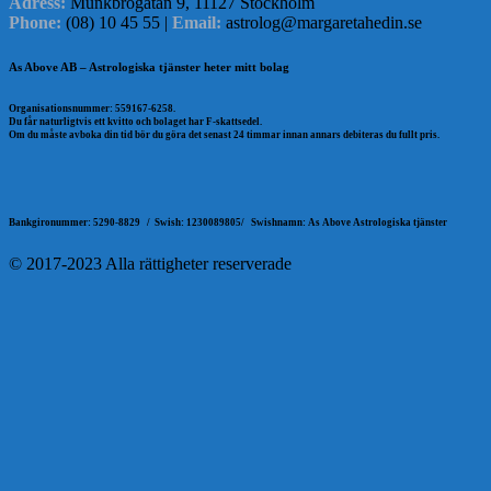
Adress:
Munkbrogatan 9, 11127 Stockholm
Phone:
(08) 10 45 55 |
Email:
astrolog@margaretahedin.se
As Above AB – Astrologiska tjänster heter mitt bolag
Organisationsnummer: 559167-6258.
Du får naturligtvis ett kvitto och bolaget har F-skattsedel.
Om du måste avboka din tid bör du göra det senast 24 timmar innan annars debiteras du fullt pris.
Bankgironummer: 5290-8829 /
Swish: 1230089805/
Swishnamn: As Above Astrologiska tjänster
© 2017-2023 Alla rättigheter reserverade