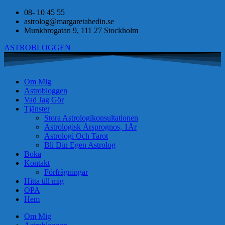
08- 10 45 55
astrolog@margaretahedin.se
Munkbrogatan 9, 111 27 Stockholm
ASTROBLOGGEN
Om Mig
Astrobloggen
Vad Jag Gör
Tjänster
Stora Astrologikonsultationen
Astrologisk Årsprognos, 1År
Astrologi Och Tarot
Bli Din Egen Astrolog
Boka
Kontakt
Förfrågningar
Hitta till mig
OPA
Hem
Om Mig