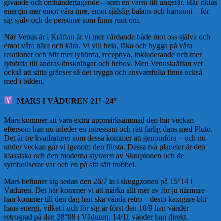
givande och omhändertagande – som en varm filt ungefär. Här riktas
energin mer emot våra inre, emot själslig balans och harmoni – för
sig själv och de personer som finns runt om.
När Venus är i Kräftan är vi mer vårdande både mot oss själva och
emot våra nära och kära. Vi vill hela, läka och bygga på våra
relationer och blir mer lyhörda, receptiva, inkluderande och mer
lyhörda till andras önskningar och behov. Men Venuskräftan vet
också att sätta gränser så det trygga och ansvarsfulla finns också
med i bilden.
MARS I VÄDUREN 21° -24°
Mars kommer att vara extra uppmärksammad den här veckan
eftersom han nu inleder en intressant och rätt farlig dans med Pluto.
Det är tre kvadraturer som dessa kommer att genomföra – och nu
under veckan går vi igenom den första. Dessa två planeter är den
klassiska och den moderna styraren av Skorpionen och de
symboliserar var och en på sitt sätt trubbel.
Mars befinner sig sedan den 26/7 in i skuggzonen på 15°14 i
Väduren. Det här kommer vi att märka allt mer av för ju närmare
han kommer till den dag han ska vända retro – desto kaxigare blir
hans energi, vilket i och för sig är först den 10/9 han vänder
retrograd på den 28°08 i Väduren. 14/11 vänder han direkt.