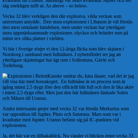
kvadratur till Uranus. Samtidigt var Mars kvadratur Jupiter och det
såg onekligen tufft ut. As above – so below.
Vecka 32 blev verkligen den där explosiva, vilda veckan som
universum antydde. Den stora explosionen i Libanon är väl förstås
den mest omtalade händelsen, men under veckan har ytterligare
stora uppmärksammade explosioner, olyckor och bränder rum på
minst sex olika platser i världen.
Vi här i Sverige sörjer vi den 12-åriga flicka som blev skjuten i
Norsborg i samband med fullmånen. I nyhetsflödet ser jag att
ytterligare skjutningar har ägt rum i Sollentuna, Gävle och
Trelleborg.
Kanske undrar du, kära läsare, vad det är jag
vill visa här med horoskopet. En fullmåne är en process som är
igång minst 2,5 dygn före den officiellt blir full och den är lika aktiv
i minst 2,5 dygn efter. Men just den här fullmånen länkade Solen
och Månen till Uranus.
Andra intressanta grejer med vecka 32 var förstås Merkurius som
var opposition till Jupiter, Pluto och Saturnus. Mars som var i
kvadratur med Jupiter. Uranus befann sig på IC-punkten vid
explosionen.
Ja, det här var en tillbakablick. Nu vänder vi blicken emot vecka 33