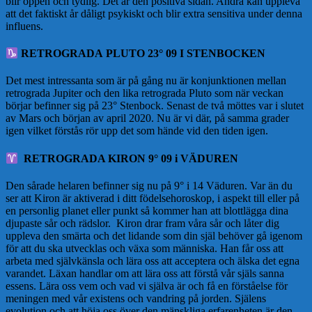
blir öppen och tydlig. Det är den positiva sidan. Andra kan uppleva
att det faktiskt år dåligt psykiskt och blir extra sensitiva under denna
influens.
RETROGRADA PLUTO 23° 09 I STENBOCKEN
Det mest intressanta som är på gång nu är konjunktionen mellan
retrograda Jupiter och den lika retrograda Pluto som när veckan
börjar befinner sig på 23° Stenbock. Senast de två möttes var i slutet
av Mars och början av april 2020. Nu är vi där, på samma grader
igen vilket förstås rör upp det som hände vid den tiden igen.
RETROGRADA KIRON 9° 09 i VÄDUREN
Den sårade helaren befinner sig nu på 9° i 14 Väduren. Var än du
ser att Kiron är aktiverad i ditt födelsehoroskop, i aspekt till eller på
en personlig planet eller punkt så kommer han att blottlägga dina
djupaste sår och rädslor. Kiron drar fram våra sår och låter dig
uppleva den smärta och det lidande som din själ behöver gå igenom
för att du ska utvecklas och växa som människa. Han får oss att
arbeta med självkänsla och lära oss att acceptera och älska det egna
varandet. Läxan handlar om att lära oss att förstå vår själs sanna
essens. Lära oss vem och vad vi själva är och få en förståelse för
meningen med vår existens och vandring på jorden. Själens
evolution och att höja oss över den mänskliga erfarenheten är den