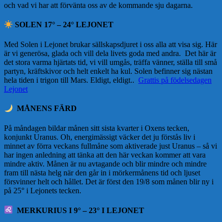
och vad vi har att förvänta oss av de kommande sju dagarna.
SOLEN 17° – 24° LEJONET
Med Solen i Lejonet brukar sällskapsdjuret i oss alla att visa sig. Här
är vi generösa, glada och vill dela livets goda med andra. Det här är
det stora varma hjärtats tid, vi vill umgås, träffa vänner, ställa till små
partyn, kräftskivor och helt enkelt ha kul. Solen befinner sig nästan
hela tiden i trigon till Mars. Eldigt, eldigt..
Grattis på födelsedagen
Lejonet
MÅNENS FÄRD
På måndagen bildar månen sitt sista kvarter i Oxens tecken,
konjunkt Uranus. Oh, energimässigt väcker det ju förstås liv i
minnet av förra veckans fullmåne som aktiverade just Uranus – så vi
har ingen anledning att tänka att den här veckan kommer att vara
mindre aktiv. Månen är nu avtagande och blir mindre och mindre
fram till nästa helg när den går in i mörkermånens tid och ljuset
försvinner helt och hållet. Det är först den 19/8 som månen blir ny i
på 25° i Lejonets tecken.
MERKURIUS I 9° – 23° I LEJONET