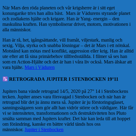
När Mars den röda planeten och vår krigsherre är i sitt eget
konungarike trivs han allra bäst. Mars är Vädurens styrande planet
och zodiakens hjälte och krigare. Han är Yang- energin – den
maskulina kraften. Han symboliserar drivet, motorn, motivationen i
alla människor.
Han är rå, het, igångsättande, vill framåt, viljestark, manlig och
sexig. Vilja, styrka och snabba lösningar – det är Mars i ett nötskal.
Motstånd kan mötas med konflikt, aggression eller krig. Han är alltid
ute efter att få sina primärbehov tillfredsställda. I filmer så ses han
som en Action-Hjälte och det är han i våra liv också. Mars älskar att
vara hjälte.
Mars i Väduren
RETROGRADA JUPITER I STENBOCKEN 19°11
Jupiters bana vände retrograd 14/5, 2020 på 27° 14 i Stenbockens
tecken. Jupiter anses vara försvagad i Stenbocken och när han är
retrograd blir det ju ännu mera så. Jupiter är ju förstoringsglaset,
sanningssägaren som gör allt han vidrör större och väldigare. Här får
vi se intensiteten, transformationen och destruktiviteten hos Pluto
smälta samman med Jupiters krafter. Det här kan leda till att hoppet
om förändring, kanske en bättre värld tänds hos oss
människor.
Jupiter i Stenbocken