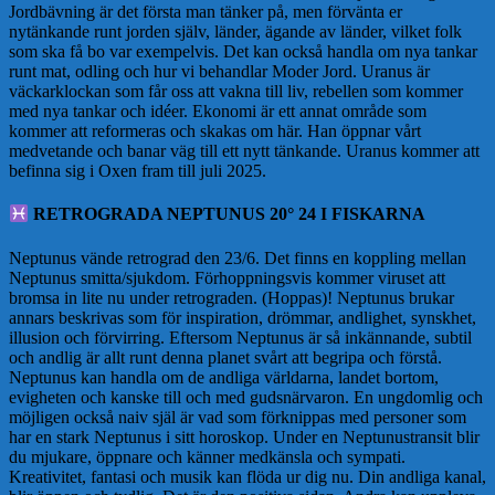
Jordbävning är det första man tänker på, men förvänta er
nytänkande runt jorden själv, länder, ägande av länder, vilket folk
som ska få bo var exempelvis. Det kan också handla om nya tankar
runt mat, odling och hur vi behandlar Moder Jord. Uranus är
väckarklockan som får oss att vakna till liv, rebellen som kommer
med nya tankar och idéer. Ekonomi är ett annat område som
kommer att reformeras och skakas om här. Han öppnar vårt
medvetande och banar väg till ett nytt tänkande. Uranus kommer att
befinna sig i Oxen fram till juli 2025.
RETROGRADA NEPTUNUS 20° 24 I FISKARNA
Neptunus vände retrograd den 23/6. Det finns en koppling mellan
Neptunus smitta/sjukdom. Förhoppningsvis kommer viruset att
bromsa in lite nu under retrograden. (Hoppas)! Neptunus brukar
annars beskrivas som för inspiration, drömmar, andlighet, synskhet,
illusion och förvirring. Eftersom Neptunus är så inkännande, subtil
och andlig är allt runt denna planet svårt att begripa och förstå.
Neptunus kan handla om de andliga världarna, landet bortom,
evigheten och kanske till och med gudsnärvaron. En ungdomlig och
möjligen också naiv själ är vad som förknippas med personer som
har en stark Neptunus i sitt horoskop. Under en Neptunustransit blir
du mjukare, öppnare och känner medkänsla och sympati.
Kreativitet, fantasi och musik kan flöda ur dig nu. Din andliga kanal,