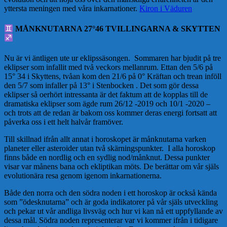
yttersta meningen med våra inkarnationer.
Kiron i Väduren
MÅNKNUTARNA 27°46 TVILLINGARNA & SKYTTEN
Nu är vi äntligen ute ur eklipssäsongen. Sommaren har bjudit på tre
eklipser som infallit med två veckors mellanrum. Ettan den 5/6 på
15° 34 i Skyttens, tvåan kom den 21/6 på 0° Kräftan och trean inföll
den 5/7 som infaller på 13° i Stenbocken . Det som gör dessa
eklipser så oerhört intressanta är det faktum att de kopplas till de
dramatiska eklipser som ägde rum 26/12 -2019 och 10/1 -2020 –
och trots att de redan är bakom oss kommer deras energi fortsatt att
påverka oss i ett helt halvår framöver.
Till skillnad ifrån allt annat i horoskopet är månknutarna varken
planeter eller asteroider utan två skärningspunkter. I alla horoskop
finns både en nordlig och en sydlig nod/månknut. Dessa punkter
visar var månens bana och ekliptikan möts. De berättar om vår själs
evolutionära resa genom igenom inkarnationerna.
Både den norra och den södra noden i ett horoskop är också kända
som ”ödesknutarna” och är goda indikatorer på vår själs utveckling
och pekar ut vår andliga livsväg och hur vi kan nå ett uppfyllande av
dessa mål. Södra noden representerar var vi kommer ifrån i tidigare