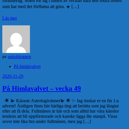
föränderlig. Solen rör sig i mitten av veckan nära den södra noden
som har med det förflutna att göra. ☀️ […]
Läs mer
av
astrobloggen
På himlavalvet
2020-11-29
På Himlavalvet – vecka 49
🌟 💫 Käraste Astrologivänner💫 🌟 ✨ Jag önskar er en fin 1:a
advent! Äntligen finns här härliga ting att berätta som jag längtat
efter att få dela. Fullmånen är här och som alltid har våra känslor
tendens att bli uppförstorade och kanske ligga lite utanpå. Vissa
sover inte lika bra under fullmånen, men jag […]