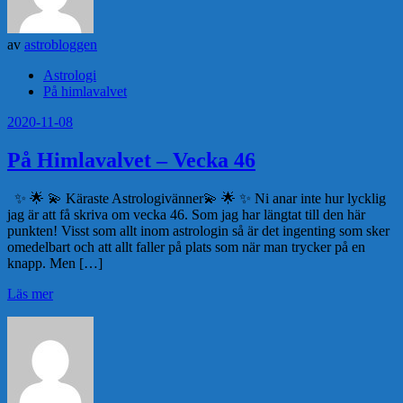
av
astrobloggen
Astrologi
På himlavalvet
2020-11-08
På Himlavalvet – Vecka 46
✨ 🌟 💫 Käraste Astrologivänner💫 🌟 ✨ Ni anar inte hur lycklig
jag är att få skriva om vecka 46. Som jag har längtat till den här
punkten! Visst som allt inom astrologin så är det ingenting som sker
omedelbart och att allt faller på plats som när man trycker på en
knapp. Men […]
Läs mer