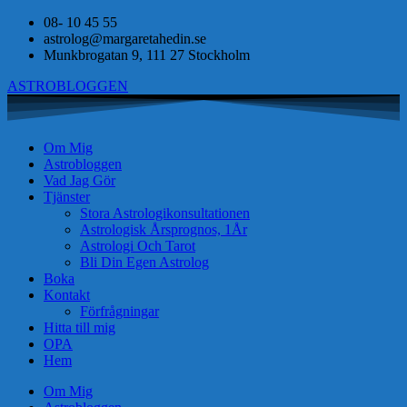
08- 10 45 55
astrolog@margaretahedin.se
Munkbrogatan 9, 111 27 Stockholm
ASTROBLOGGEN
Om Mig
Astrobloggen
Vad Jag Gör
Tjänster
Stora Astrologikonsultationen
Astrologisk Årsprognos, 1År
Astrologi Och Tarot
Bli Din Egen Astrolog
Boka
Kontakt
Förfrågningar
Hitta till mig
OPA
Hem
Om Mig