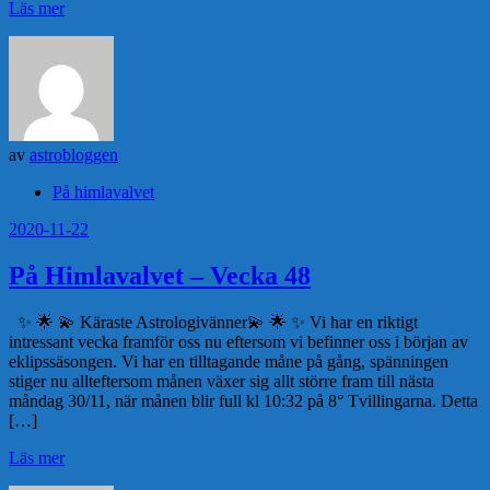
Läs mer
av
astrobloggen
På himlavalvet
2020-11-22
På Himlavalvet – Vecka 48
✨ 🌟 💫 Käraste Astrologivänner💫 🌟 ✨ Vi har en riktigt
intressant vecka framför oss nu eftersom vi befinner oss i början av
eklipssäsongen. Vi har en tilltagande måne på gång, spänningen
stiger nu allteftersom månen växer sig allt större fram till nästa
måndag 30/11, när månen blir full kl 10:32 på 8° Tvillingarna. Detta
[…]
Läs mer