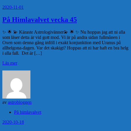
2020-11-01
På Himlavalvet vecka 45
✨ 🌟 💫 Käraste Astrologivänner💫 🌟 ✨ Nu hoppas jag att ni alla
som läser detta är vid gott mod. Vi är på andra sidan fullmånen i
Oxen som denna gång inföll i exakt konjunktion med Uranus på
allhelgona-dagen. Var det skakigt? Hoppas att ni har haft en bra helg
i alla fall. Det är […]
Läs mer
av
astrobloggen
På himlavalvet
2020-10-18