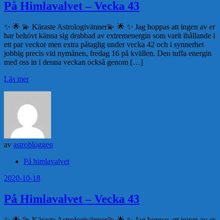
På Himlavalvet – Vecka 43
✨ 🌟 💫 Käraste Astrologivänner💫 🌟 ✨ Jag hoppas att ingen av er
har behövt känna sig drabbad av extremenergin som varit ihållande i
ett par veckor men extra påtaglig under vecka 42 och i synnerhet
jobbig precis vid nymånen, fredag 16 på kvällen. Den tuffa energin
med oss in i denna veckan också genom […]
Läs mer
av
astrobloggen
På himlavalvet
2020-10-18
På Himlavalvet – Vecka 43
✨ 🌟 💫 Käraste Astrologivänner💫 🌟 ✨ Jag hoppas att ingen av er