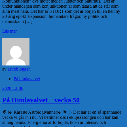
Konjunktionen” dvs mötet mellan Jupiter och Saturnus. Det är
under måndagen som konjunktionen är som tätast, att de står som
allra mest nära. Det här är STORT som det är början till en helt ny
20-årig epok! Expansion, humanitära frågor, ny politik och
människan i […]
Läs mer
av
astrobloggen
På himlavalvet
2020-12-06
På Himlavalvet – vecka 50
🌟 💫 Käraste Astrologivänner💫 🌟 ✨ Det här är en så spännande
vecka vi går in i nu. Vi befinner oss i eklipssäsongen och här kan
allting hända. Energierna är förhöjda, tiden är intensiv och