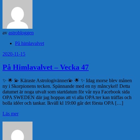
av
astrobloggen
På himlavalvet
2020-11-15
På Himlavalvet – Vecka 47
✨ 🌟 💫 Käraste Astrologivänner💫 🌟 ✨ Idag morse blev månen
ny i Skorpionens tecken. Spännande med en ny måncykel! Detta
datumet är noga utvalt som startdatum för vår nya Facebook sida
OPA SWEDEN där jag hoppas att vi alla OPA:ter kan träffas och
bolla idéer och tankar. Ikväll kl 19:00 går det första OPA […]
Läs mer