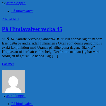
av
astrobloggen
På himlavalvet
2020-11-01
På Himlavalvet vecka 45
✨ 🌟 💫 Käraste Astrologivänner💫 🌟 ✨ Nu hoppas jag att ni som
läser detta på andra sidan fullmånen i Oxen som denna gång inföll i
exakt konjunktion med Uranus på allhelgona-dagen. Skakigt?
Hoppas att ni har haft en bra helg. Det är inte utan att jag har varit
orolig att något skulle hända. Jag […]
Läs mer
av
astrobloggen
På himlavalvet