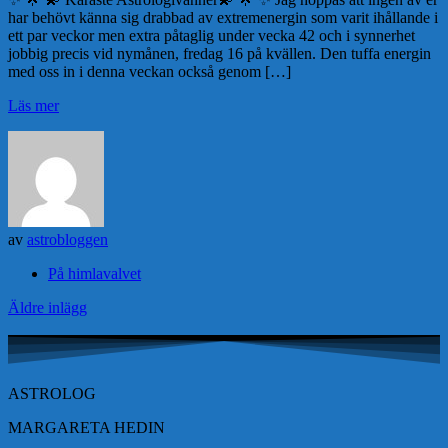
har behövt känna sig drabbad av extremenergin som varit ihållande i
ett par veckor men extra påtaglig under vecka 42 och i synnerhet
jobbig precis vid nymånen, fredag 16 på kvällen. Den tuffa energin
med oss in i denna veckan också genom […]
Läs mer
av
astrobloggen
På himlavalvet
Navigera
Äldre inlägg
mellan
inlägg
ASTROLOG
MARGARETA HEDIN