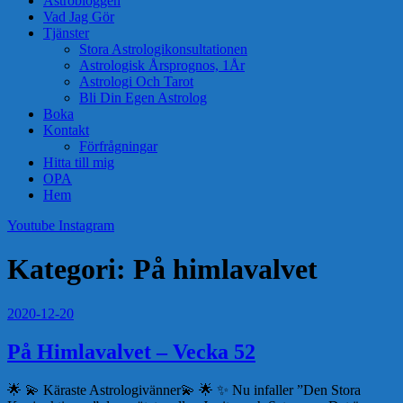
Astrobloggen
Vad Jag Gör
Tjänster
Stora Astrologikonsultationen
Astrologisk Årsprognos, 1År
Astrologi Och Tarot
Bli Din Egen Astrolog
Boka
Kontakt
Förfrågningar
Hitta till mig
OPA
Hem
Youtube
Instagram
Kategori:
På himlavalvet
2020-12-20
På Himlavalvet – Vecka 52
🌟 💫 Käraste Astrologivänner💫 🌟 ✨ Nu infaller ”Den Stora