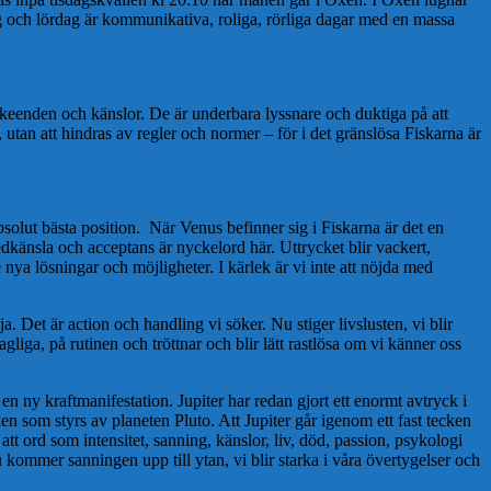
dag och lördag är kommunikativa, roliga, rörliga dagar med en massa
keenden och känslor. De är underbara lyssnare och duktiga på att
 utan att hindras av regler och normer – för i det gränslösa Fiskarna är
solut bästa position. När Venus befinner sig i Fiskarna är det en
edkänsla och acceptans är nyckelord här. Uttrycket blir vackert,
 nya lösningar och möjligheter. I kärlek är vi inte att nöjda med
 Det är action och handling vi söker. Nu stiger livslusten, vi blir
liga, på rutinen och tröttnar och blir lätt rastlösa om vi känner oss
n ny kraftmanifestation. Jupiter har redan gjort ett enormt avtryck i
en som styrs av planeten Pluto. Att Jupiter går igenom ett fast tecken
tt ord som intensitet, sanning, känslor, liv, död, passion, psykologi
 Nu kommer sanningen upp till ytan, vi blir starka i våra övertygelser och