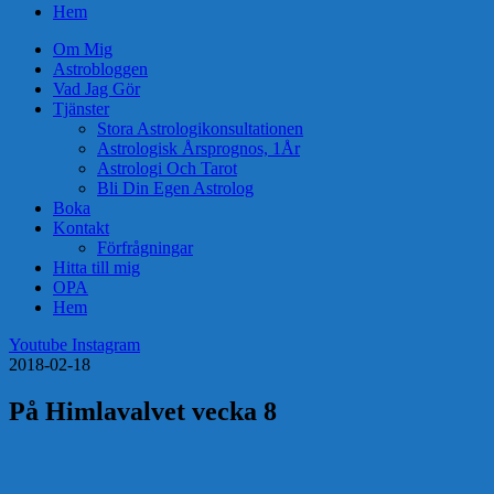
Hem
Om Mig
Astrobloggen
Vad Jag Gör
Tjänster
Stora Astrologikonsultationen
Astrologisk Årsprognos, 1År
Astrologi Och Tarot
Bli Din Egen Astrolog
Boka
Kontakt
Förfrågningar
Hitta till mig
OPA
Hem
Youtube
Instagram
2018-02-18
På Himlavalvet vecka 8