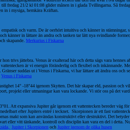
n till fredag 21/2 kl 01:08 glider månen in i glada Tvillingarna. Så fre
n in i mysiga, hemkära Kräftan.
empatisk och varm. De är oerhört intuitiva och känner in stämningar, s
och känner in lättare än andra och tanken tar lätt nya svindlande former,
v och skapande.
Merkurius i Fiskarna
hon trivs jättebra. Venus är exalterad här och detta sägs vara hennes ab
iga vattentecken är vi energin föränderlig och flexibel och inkännande. M
Gränser suddas ut i Venus i Fiskarna, vi har lättare att ändra oss och se
.
Venus i Fiskarna
stighet 14° -18°44 igenom Skytten. Det här skapar eld, passion och vilja.
ort, projekt eller utmaningar kan vara lockande. Vi stör oss på det vardag
°01. Att expansiva Jupiter går igenom ett vattentecken bereder väg för e
delbart efter Jupiters entré i tecknet. Skorpionen är ett fast vattenteck
lornas makt som kan användas konstruktivt eller destruktivt. Det betyder a
 svart eller vitt tänkande, kontroll och disciplin kan vara en del i detta.
ksida,
Jupiter i Skorpionen
och
Jupiter igenom de olika husen