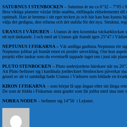
SATURNUS I STENBOCKEN
– Saturnus är nu ca 6°32 – 7°05 i 
flera viktiga planeter växlar ifrån snabba, eldfängda eldselementet til
optimalt. Han är hemma i sitt eget tecken ju och här kan han kunna hjä
välja det gedigna, den erfarna och det stabila för det nya. Struktur, r
URANUS I VÄDUREN
–
Uranus är den kosmiska väckarklockan so
ett nytt tänkande. I och med att Uranus går framåt igen 25°47 i Vädu
NEPTUNUS I FISKARNA –
Vår andliga gudinna Neptunus rör sig 
Neptunus jobbar på framåt emot en positiv utveckling. Om hon aspekter
projekt eller tankar som du eventuellt tappade taget om i juni när plan
PLUTO STENBOCKEN –
Pluto underjordens härskare når nu 20°
Att Pluto befinner sig i kardinala jordtecknet Stenbocken påverkar m
grund av att vi samtidigt hade Uranus i Väduren som bildade en kvadr
KIRON I FISKARNA
– som börjat få upp ångan efter sin långa retr
De som är födda i Fiskarnas sista grader som får jobba med sina inre så
NORRA NODEN
–
befinner sig 14°50 i Lejonet.