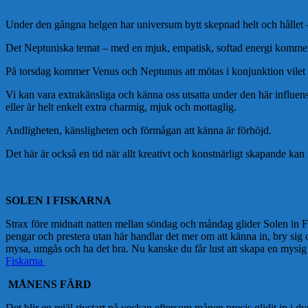
Under den gångna helgen har universum bytt skepnad helt och hållet 
Det Neptuniska temat – med en mjuk, empatisk, softad energi komm
På torsdag kommer Venus och Neptunus att mötas i konjunktion vilet ka
Vi kan vara extrakänsliga och känna oss utsatta under den här influense
eller är helt enkelt extra charmig, mjuk och mottaglig.
Andligheten, känsligheten och förmågan att känna är förhöjd.
Det här är också en tid när allt kreativt och konstnärligt skapande kan
SOLEN I FISKARNA
Strax före midnatt natten mellan söndag och måndag glider Solen in Fi
pengar och prestera utan här handlar det mer om att känna in, bry sig 
mysa, umgås och ha det bra. Nu kanske du får lust att skapa en mysi
Fiskarna
MÅNENS FÄRD
Det blir en rejäl rivstart på veckan eftersom månen precis glidit in i