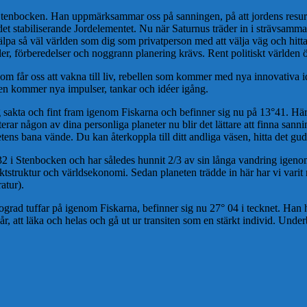
Stenbocken. Han uppmärksammar oss på sanningen, på att jordens resurse
l det stabiliserande Jordelementet. Nu när Saturnus träder in i strävsam
lpa så väl världen som dig som privatperson med att välja väg och hitta 
egler, förberedelser och noggrann planering krävs. Rent politiskt världen
m får oss att vakna till liv, rebellen som kommer med nya innovativa i
ren kommer nya impulser, tankar och idéer igång.
sakta och fint fram igenom Fiskarna och befinner sig nu på 13°41. Här 
ar någon av dina personliga planeter nu blir det lättare att finna san
etens bana vände. Du kan återkoppla till ditt andliga väsen, hitta det g
32 i Stenbocken och har således hunnit 2/3 av sin långa vandring igeno
aktstruktur och världsekonomi. Sedan planeten trädde in här har vi var
atur).
ograd tuffar på igenom Fiskarna, befinner sig nu 27° 04 i tecknet. Han h
r, att läka och helas och gå ut ur transiten som en stärkt individ. Under