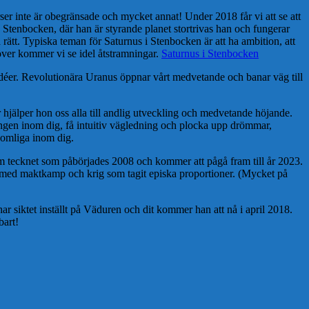
r inte är obegränsade och mycket annat! Under 2018 får vi att se att
ma Stenbocken, där han är styrande planet stortrivas han och fungerar
rätt. Typiska teman för Saturnus i Stenbocken är att ha ambition, att
 över kommer vi se idel åtstramningar.
Saturnus i Stenbocken
déer. Revolutionära Uranus öppnar vårt medvetande och banar väg till
hjälper hon oss alla till andlig utveckling och medvetande höjande.
ningen inom dig, få intuitiv vägledning och plocka upp drömmar,
udomliga inom dig.
m tecknet som påbörjades 2008 och kommer att pågå fram till år 2023.
it med maktkamp och krig som tagit episka proportioner. (Mycket på
ar siktet inställt på Väduren och dit kommer han att nå i april 2018.
bart!