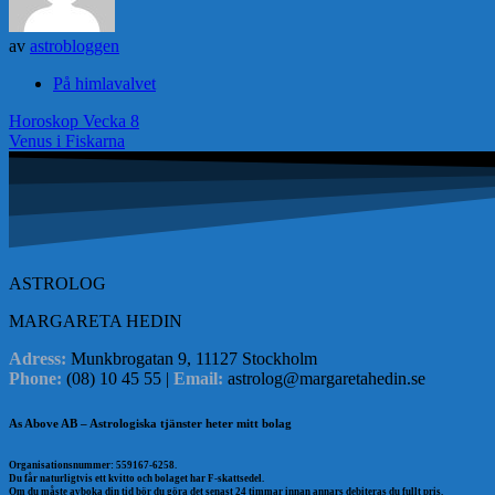
av
astrobloggen
På himlavalvet
Inläggsnavigering
Horoskop Vecka 8
Venus i Fiskarna
ASTROLOG
MARGARETA HEDIN
Adress:
Munkbrogatan 9, 11127 Stockholm
Phone:
(08) 10 45 55 |
Email:
astrolog@margaretahedin.se
As Above AB – Astrologiska tjänster heter mitt bolag
Organisationsnummer: 559167-6258.
Du får naturligtvis ett kvitto och bolaget har F-skattsedel.
Om du måste avboka din tid bör du göra det senast 24 timmar innan annars debiteras du fullt pris.