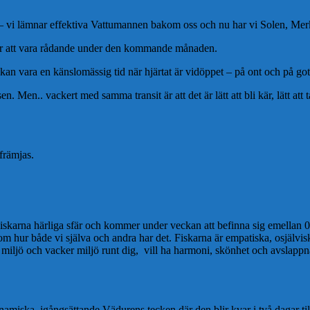
– vi lämnar effektiva Vattumannen bakom oss och nu har vi Solen, Merk
er att vara rådande under den kommande månaden.
n vara en känslomässig tid när hjärtat är vidöppet – på ont och på got
n. Men.. vackert med samma transit är att det är lätt att bli kär, lätt at
 främjas.
skarna härliga sfär och kommer under veckan att befinna sig emellan 00
om hur både vi själva och andra har det. Fiskarna är empatiska, osjälvisk
g miljö och vacker miljö runt dig, vill ha harmoni, skönhet och avsla
 dynamiska, igångsättande Vädurens tecken där den blir kvar i två dagar t