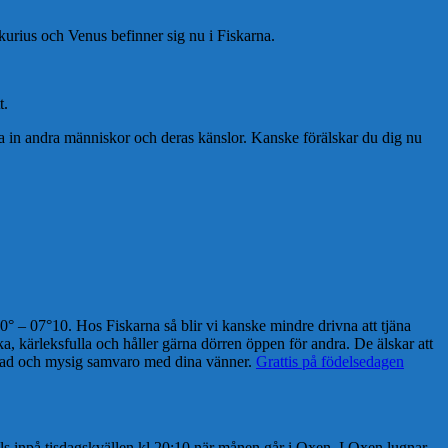
urius och Venus befinner sig nu i Fiskarna.
t.
t ta in andra människor och deras känslor. Kanske förälskar du dig nu
° – 07°10. Hos Fiskarna så blir vi kanske mindre drivna att tjäna
a, kärleksfulla och håller gärna dörren öppen för andra. De älskar att
ppnad och mysig samvaro med dina vänner.
Grattis på födelsedagen
ills inpå tisdagskvällen kl 20:10 när månen går i Oxen. I Oxen lugnar