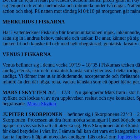
sig tempot och vi blir metodiska och rationella under två dagar. Natte
action och skoj. På natten mot söndag kl 04:10 på morgonen går måne
MERKURIUS I FISKARNA
Här i vattentecknet Fiskarna blir kommunikationen mjuk, inkännande, 
sätta sig in i andras behov, mående och tankar. De anar, känner på sig 
tanken fri och kanske till och med helt obegränsad, genialisk, kreati
VENUS I FISKARNA
Venus befinner sig i denna vecka 10°19 – 18°35 i Fiskarnas tecken där 
andlig, eterisk, skir och romantisk känsla som fyller oss. I detta rörl
andligt. Vi dömer inte ut är inkluderande, accepterande och förlåtande. 
mindre än den där höga, rena, vackra känslan som ett öppet hjärta ger
MARS I SKYTTEN
26/1 – 17/3 – Nu galopperar Mars fram i stor ha
nyfikna och lockas vi av nya upplevelser, reslust och nya kontakter. Sp
begränsade.
Mars i Skytten
JUPITER I SKORPIONEN
– befinner sig i Skorpionens 22°43 – 23
Skorpionen. Processen att dra fram mörka sanningar i ljuset började ome
hjälper en viss sorts kraft att utrycka sig. Hos Skorpionen är det käns
får ökad betydelse i våra liv. I sämsta fall kan det vara ett kategoriskt
kan ta Jupiters hjälp att utvecklas andligen. Läs också om:
Jupiters ba