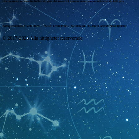
Om du måste avboka din tid bör du göra det senast 24 timmar innan annars debiteras du fullt pris.
Bankgironummer: 5290-8829 /
Swish: 1230089805/
Swishnamn: As Above Astrologiska tjänster
© 2017-2023 Alla rättigheter reserverade