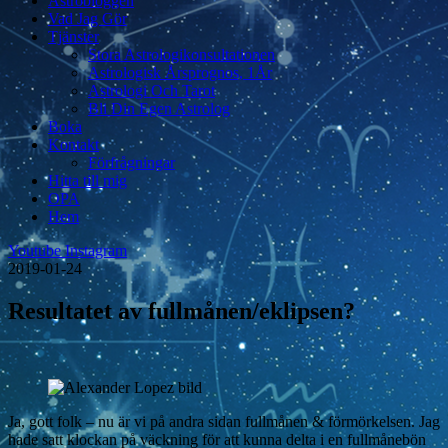
Astrobloggen
Vad Jag Gör
Tjänster
Stora Astrologikonsultationen
Astrologisk Årsprognos, 1År
Astrologi Och Tarot
Bli Din Egen Astrolog
Boka
Kontakt
Förfrågningar
Hitta till mig
OPA
Hem
Youtube
Instagram
2019-01-24
Resultatet av fullmånen/eklipsen?
Ja, gott folk – nu är vi på andra sidan fullmånen & förmörkelsen. Jag
hade satt klockan på väckning för att kunna delta i en fullmånebön