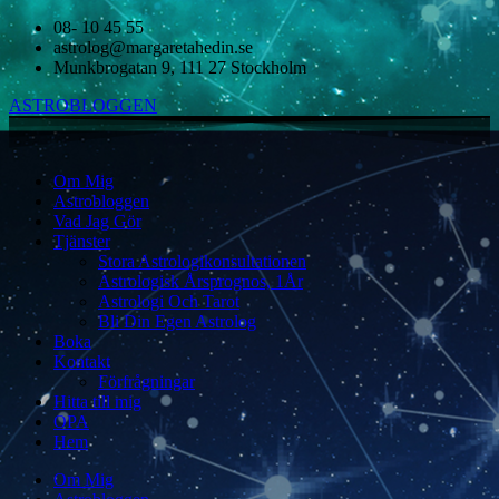
08- 10 45 55
astrolog@margaretahedin.se
Munkbrogatan 9, 111 27 Stockholm
ASTROBLOGGEN
Om Mig
Astrobloggen
Vad Jag Gör
Tjänster
Stora Astrologikonsultationen
Astrologisk Årsprognos, 1År
Astrologi Och Tarot
Bli Din Egen Astrolog
Boka
Kontakt
Förfrågningar
Hitta till mig
OPA
Hem
Om Mig