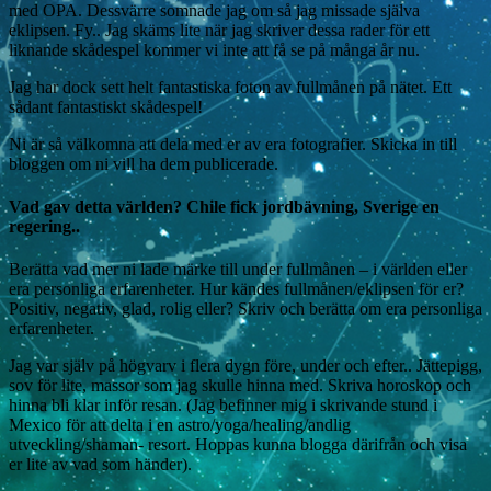
med OPA. Dessvärre somnade jag om så jag missade själva
eklipsen. Fy.. Jag skäms lite när jag skriver dessa rader för ett
liknande skådespel kommer vi inte att få se på många år nu.
Jag har dock sett helt fantastiska foton av fullmånen på nätet. Ett
sådant fantastiskt skådespel!
Ni är så välkomna att dela med er av era fotografier. Skicka in till
bloggen om ni vill ha dem publicerade.
Vad gav detta världen? Chile fick jordbävning, Sverige en
regering..
Berätta vad mer ni lade märke till under fullmånen – i världen eller
era personliga erfarenheter. Hur kändes fullmånen/eklipsen för er?
Positiv, negativ, glad, rolig eller? Skriv och berätta om era personliga
erfarenheter.
Jag var själv på högvarv i flera dygn före, under och efter.. Jättepigg,
sov för lite, massor som jag skulle hinna med. Skriva horoskop och
hinna bli klar inför resan. (Jag befinner mig i skrivande stund i
Mexico för att delta i en astro/yoga/healing/andlig
utveckling/shaman- resort. Hoppas kunna blogga därifrån och visa
er lite av vad som händer).