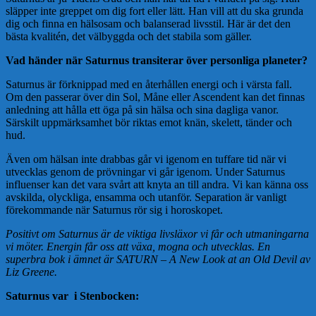
släpper inte greppet om dig fort eller lätt. Han vill att du ska grunda
dig och finna en hälsosam och balanserad livsstil. Här är det den
bästa kvalitén, det välbyggda och det stabila som gäller.
Vad händer när Saturnus transiterar över personliga planeter?
Saturnus är förknippad med en återhållen energi och i värsta fall.
Om den passerar över din Sol, Måne eller Ascendent kan det finnas
anledning att hålla ett öga på sin hälsa och sina dagliga vanor.
Särskilt uppmärksamhet bör riktas emot knän, skelett, tänder och
hud.
Även om hälsan inte drabbas går vi igenom en tuffare tid när vi
utvecklas genom de prövningar vi går igenom. Under Saturnus
influenser kan det vara svårt att knyta an till andra. Vi kan känna oss
avskilda, olyckliga, ensamma och utanför. Separation är vanligt
förekommande när Saturnus rör sig i horoskopet.
Positivt om Saturnus är de viktiga livsläxor vi får och utmaningarna
vi möter. Energin får oss att växa, mogna och utvecklas. En
superbra bok i ämnet är SATURN – A New Look at an Old Devil av
Liz Greene.
Saturnus var i Stenbocken: