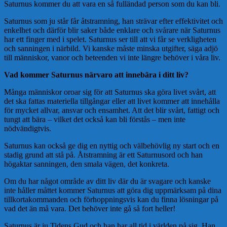
Saturnus kommer du att vara en så fulländad person som du kan bli.
Saturnus som ju står får åtstramning, han strävar efter effektivitet och
enkelhet och därför blir saker både enklare och svårare när Saturnus
har ett finger med i spelet. Saturnus ser till att vi får se verkligheten
och sanningen i närbild. Vi kanske måste minska utgifter, säga adjö
till människor, vanor och beteenden vi inte längre behöver i våra liv.
Vad kommer Saturnus närvaro att innebära i ditt liv?
Många människor oroar sig för att Saturnus ska göra livet svårt, att
det ska fattas materiella tillgångar eller att livet kommer att innehålla
för mycket allvar, ansvar och ensamhet. Att det blir svårt, fattigt och
tungt att bära – vilket det också kan bli förstås – men inte
nödvändigtvis.
Saturnus kan också ge dig en nyttig och välbehövlig ny start och en
stadig grund att stå på. Åtstramning är ett Saturnusord och han
högaktar sanningen, den smala vägen, det konkreta.
Om du har något område av ditt liv där du är svagare och kanske
inte håller måttet kommer Saturnus att göra dig uppmärksam på dina
tillkortakommanden och förhoppningsvis kan du finna lösningar på
vad det än må vara. Det behöver inte gå så fort heller!
Saturnus är ju Tidens Gud och han har all tid i världen på sig. Han