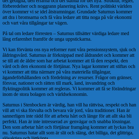
det gedigna, den erfarna och det stabila för det nya. Struktur, regler,
förberedelser och noggrann planering krävs. Rent politiskt världen
över kommer vi se idel åtstramningar. Grundade Saturnus kommer
att dra i bromsarna och få våra ledare att titta noga på vår ekonomi
och vart våra tillgångar tar vägen.
På tal om ledare förresten – Saturnus tillsätter värdiga ledare med
lång erfarenhet framför de unga uppstickarna.
Vi kan förvänta oss nya reformer runt våra pensionssystem, sjuk och
åldringsvård. Saturnus är förknippad med åldrandet och kommer att
se till att de äldre som har arbetat kommer att få den respekt, den
vård och den ekonomi de förtjänar. Nya lagar kommer att stiftas och
vi kommer att titta närmare på våra materiella tillgångar,
ägandeförhållanden och fördelning av resurser. Frågor om gränser,
försvar, nationer och rätten till mark, land, invandring och
flyktingpolitik kommer att regleras. Vi kommer att få se förändringar
inom de stora bolagen och världsekonomin.
Saturnus i Stenbocken är värdig, han vill ha rättvisa, respekt och han
vill att vi ska förvalta och bevara vår jord, våra traditioner. Han är
sannerligen inte rädd för att arbeta hårt och länge för att allt ska bli
perfekt. Han är inte intresserad av genvägar och snabba lösningar.
Den som arbetar hårt och förtjänar framgång kommer att lyckas bra
nu. Saturnus hatar allt som är slit och släng, det billiga, det glittriga,
slösaktiga och lättköpta.