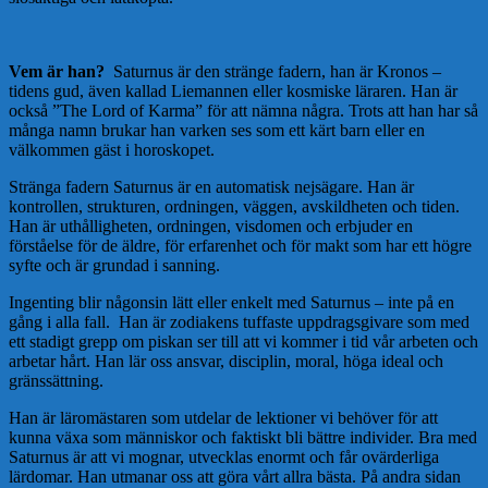
Vem är han?
Saturnus är den stränge fadern, han är Kronos –
tidens gud, även kallad Liemannen eller kosmiske läraren. Han är
också ”The Lord of Karma” för att nämna några. Trots att han har så
många namn brukar han varken ses som ett kärt barn eller en
välkommen gäst i horoskopet.
Stränga fadern Saturnus är en automatisk nejsägare. Han är
kontrollen, strukturen, ordningen, väggen, avskildheten och tiden.
Han är uthålligheten, ordningen, visdomen och erbjuder en
förståelse för de äldre, för erfarenhet och för makt som har ett högre
syfte och är grundad i sanning.
Ingenting blir någonsin lätt eller enkelt med Saturnus – inte på en
gång i alla fall. Han är zodiakens tuffaste uppdragsgivare som med
ett stadigt grepp om piskan ser till att vi kommer i tid vår arbeten och
arbetar hårt. Han lär oss ansvar, disciplin, moral, höga ideal och
gränssättning.
Han är läromästaren som utdelar de lektioner vi behöver för att
kunna växa som människor och faktiskt bli bättre individer. Bra med
Saturnus är att vi mognar, utvecklas enormt och får ovärderliga
lärdomar. Han utmanar oss att göra vårt allra bästa. På andra sidan