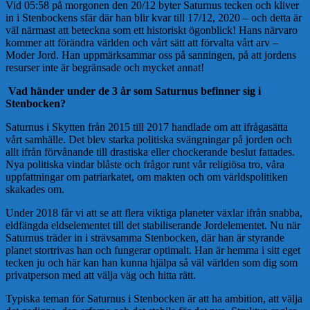
Vid 05:58 på morgonen den 20/12 byter Saturnus tecken och kliver
in i Stenbockens sfär där han blir kvar till 17/12, 2020 – och detta är
väl närmast att beteckna som ett historiskt ögonblick! Hans närvaro
kommer att förändra världen och vårt sätt att förvalta vårt arv –
Moder Jord. Han uppmärksammar oss på sanningen, på att jordens
resurser inte är begränsade och mycket annat!
Vad händer under de 3 år som Saturnus befinner sig i
Stenbocken?
Saturnus i Skytten från 2015 till 2017 handlade om att ifrågasätta
vårt samhälle. Det blev starka politiska svängningar på jorden och
allt ifrån förvånande till drastiska eller chockerande beslut fattades.
Nya politiska vindar blåste och frågor runt vår religiösa tro, våra
uppfattningar om patriarkatet, om makten och om världspolitiken
skakades om.
Under 2018 får vi att se att flera viktiga planeter växlar ifrån snabba,
eldfängda eldselementet till det stabiliserande Jordelementet. Nu när
Saturnus träder in i strävsamma Stenbocken, där han är styrande
planet stortrivas han och fungerar optimalt. Han är hemma i sitt eget
tecken ju och här kan han kunna hjälpa så väl världen som dig som
privatperson med att välja väg och hitta rätt.
Typiska teman för Saturnus i Stenbocken är att ha ambition, att välja