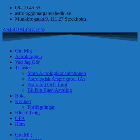
08- 10 45 55
astrolog@margaretahedin.se
Munkbrogatan 9, 111 27 Stockholm
ASTROBLOGGEN
Om Mig
Astrobloggen
Vad Jag Gör
Tjänster
Stora Astrologikonsultationen
Astrologisk Årsprognos, 1År
Astrologi Och Tarot
Bli Din Egen Astrolog
Boka
Kontakt
Förfrågningar
Hitta till mig
OPA
Hem
Om Mig