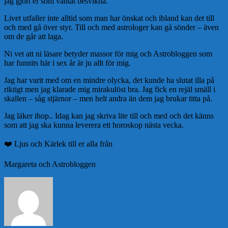
jag gjort er som väntat besvikna.
Livet utfaller inte alltid som man har önskat och ibland kan det till
och med gå över styr. Till och med astrologer kan gå sönder – även
om de går att laga.
Ni vet att ni läsare betyder massor för mig och Astrobloggen som
har funnits här i sex år är ju allt för mig.
Jag har varit med om en mindre olycka, det kunde ha slutat illa på
riktigt men jag klarade mig mirakulöst bra. Jag fick en rejäl smäll i
skallen – såg stjärnor – men helt andra än dem jag brukar titta på.
Jag läker ihop.. Idag kan jag skriva lite till och med och det känns
som att jag ska kunna leverera ett horoskop nästa vecka.
❤️ Ljus och Kärlek till er alla från
Margareta och Astrobloggen