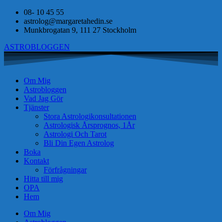
08- 10 45 55
astrolog@margaretahedin.se
Munkbrogatan 9, 111 27 Stockholm
ASTROBLOGGEN
Om Mig
Astrobloggen
Vad Jag Gör
Tjänster
Stora Astrologikonsultationen
Astrologisk Årsprognos, 1År
Astrologi Och Tarot
Bli Din Egen Astrolog
Boka
Kontakt
Förfrågningar
Hitta till mig
OPA
Hem
Om Mig