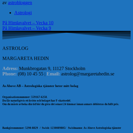
av
astrobloggen
Astrologi
Inläggsnavigering
På Himlavalvet – Vecka 10
På Himlavalvet – Vecka 9
ASTROLOG
MARGARETA HEDIN
Adress:
Munkbrogatan 9, 11127 Stockholm
Phone:
(08) 10 45 55 |
Email:
astrolog@margaretahedin.se
As Above AB – Astrologiska tjänster heter mitt bolag
Organisationsnummer: 559167-6258.
Du får naturligtvis ett kvitto och bolaget har F-skattsedel.
Om du måste avboka din tid bör du göra det senast 24 timmar innan annars debiteras du fullt pris.
Bankgironummer: 5290-8829 /
Swish: 1230089805/
Swishnamn: As Above Astrologiska tjänster