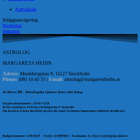
Astroskola
Inläggsnavigering
Neptunus
Saturnus
ASTROLOG
MARGARETA HEDIN
Adress:
Munkbrogatan 9, 11127 Stockholm
Phone:
(08) 10 45 55 |
Email:
astrolog@margaretahedin.se
As Above AB – Astrologiska tjänster heter mitt bolag
Organisationsnummer: 559167-6258.
Du får naturligtvis ett kvitto och bolaget har F-skattsedel.
Om du måste avboka din tid bör du göra det senast 24 timmar innan annars debiteras du fullt pris.
Bankgironummer: 5290-8829 /
Swish: 1230089805/
Swishnamn: As Above Astrologiska tjänster