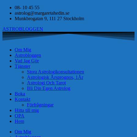
08- 10 45 55
astrolog@margaretahedin.se
Munkbrogatan 9, 111 27 Stockholm
ASTROBLOGGEN
Om Mig
Astrobloggen
Vad Jag Gör
Tjänster
Stora Astrologikonsultationen
Astrologisk Årsprognos, 1År
Astrologi Och Tarot
Bli Din Egen Astrolog
Boka
Kontakt
Förfrågningar
Hitta till mig
OPA
Hem
Om Mig