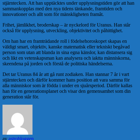
stjärntecken. Att han upptäcktes under upplysningstiden gör att han
sammankopplas med den nya tidens tänkande, framtiden och
innovationer och allt som för mänskligheten framåt.
Frihet, jämlikhet, broderskap – är nyckelord för Uranus. Han står
också för upplysning, utveckling, objektivitet och påhittighet.
Om han har en framträdande roll i födelsehoroskopet skapas en
väldigt smart, objektiv, kanske matematisk eller tekniskt begåvad
person som utan att blanda in sina egna känslor, kan distansera sig
och likt en vetenskapsman kan analysera och iaktta människorna,
skeendena på jorden och förstå de politiska händelserna.
Det tar Uranus 84 år att gå runt zodiaken. Han stannar 7 år i vart
stjärntecken och därför kommer hans position att vara samma för
alla människor som är födda i under en sjuårsperiod. Därför kallas
han för en generationsplanet och visar den gemensamhet som din
generation står för.
av
astrobloggen