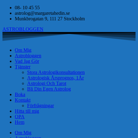
08- 10 45 55
astrolog@margaretahedin.se
Munkbrogatan 9, 111 27 Stockholm
ASTROBLOGGEN
Om Mig
Astrobloggen
Vad Jag Gör
Tjänster
Stora Astrologikonsultationen
Astrologisk Årsprognos, 1År
Astrologi Och Tarot
Bli Din Egen Astrolog
Boka
Kontakt
Förfrågningar
Hitta till mig
OPA
Hem
Om Mig