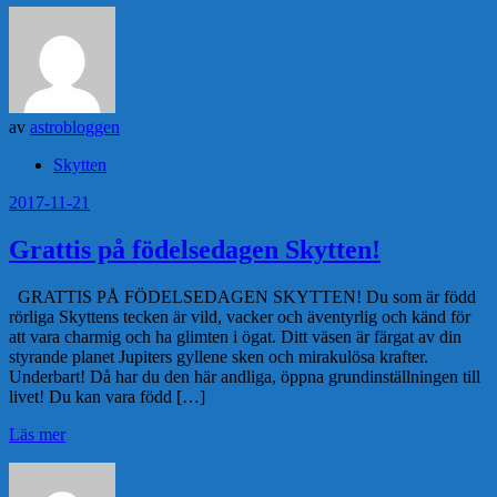
av
astrobloggen
Skytten
2017-11-21
Grattis på födelsedagen Skytten!
GRATTIS PÅ FÖDELSEDAGEN SKYTTEN! Du som är född
rörliga Skyttens tecken är vild, vacker och äventyrlig och känd för
att vara charmig och ha glimten i ögat. Ditt väsen är färgat av din
styrande planet Jupiters gyllene sken och mirakulösa krafter.
Underbart! Då har du den här andliga, öppna grundinställningen till
livet! Du kan vara född […]
Läs mer