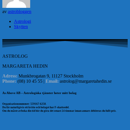
av
astrobloggen
Astrologi
Skytten
ASTROLOG
MARGARETA HEDIN
Adress:
Munkbrogatan 9, 11127 Stockholm
Phone:
(08) 10 45 55 |
Email:
astrolog@margaretahedin.se
As Above AB – Astrologiska tjänster heter mitt bolag
Organisationsnummer: 559167-6258.
Du får naturligtvis ett kvitto och bolaget har F-skattsedel.
Om du måste avboka din tid bör du göra det senast 24 timmar innan annars debiteras du fullt pris.