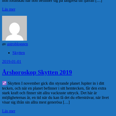
hon förälskad när hon befinner sig på långresa till fjärran […]
Läs mer
av
astrobloggen
Skytten
2019-01-01
Årshoroskop Skytten 2019
Skytten I november gick din styrande planet Jupiter in i ditt
tecken, och när en planet befinner i sitt hemtecken, får den extra
stark kraft och finner sitt allra vackraste uttryck. Det här är
möjligheternas år, en tid när du kan få det du eftersträvar, när livet
visar sig ifrån sin allra mest generösa […]
Läs mer