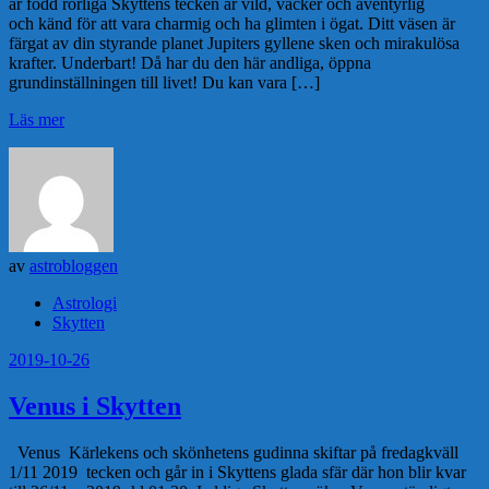
är född rörliga Skyttens tecken är vild, vacker och äventyrlig
och känd för att vara charmig och ha glimten i ögat. Ditt väsen är
färgat av din styrande planet Jupiters gyllene sken och mirakulösa
krafter. Underbart! Då har du den här andliga, öppna
grundinställningen till livet! Du kan vara […]
Läs mer
av
astrobloggen
Astrologi
Skytten
2019-10-26
Venus i Skytten
Venus Kärlekens och skönhetens gudinna skiftar på fredagkväll
1/11 2019 tecken och går in i Skyttens glada sfär där hon blir kvar