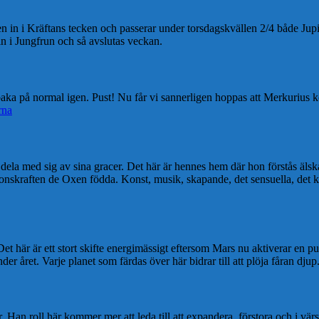
en in i Kräftans tecken och passerar under torsdagskvällen 2/4
både Jupi
in i Jungfrun och så avslutas veckan.
aka på normal igen. Pust! Nu får vi sannerligen hoppas att Merkurius k
rna
dela med sig av sina gracer. Det här är hennes hem där hon förstås älskar
tionskraften de Oxen födda. Konst, musik, skapande, det sensuella, det
t här är ett stort skifte energimässigt eftersom Mars nu aktiverar en 
er året. Varje planet som färdas över här bidrar till att plöja fåran djup
r. Han roll här kommer mer att leda till att expandera, förstora och i vär