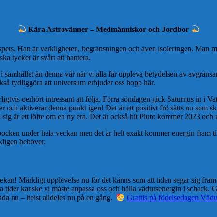
Kära Astrovänner – Medmänniskor och Jordbor
n spets. Han är verkligheten, begränsningen och även isoleringen. Man 
 tycker är svårt att hantera.
 i samhället än denna vår när vi alla får uppleva betydelsen av avgränsa
kså tydliggöra att universum erbjuder oss hopp här.
igtvis oerhört intressant att följa. Förra söndagen gick Saturnus in i V
er och aktiverar denna punkt igen! Det är ett positivt frö sätts nu som 
i sig är ett löfte om en ny era. Det är också hit Pluto kommer 2023 och
nbocken under hela veckan men det är helt exakt kommer energin fram till
rkligen behöver.
kan! Märkligt upplevelse nu för det känns som att tiden segar sig fram 
a tider kanske vi måste anpassa oss och hålla vädursenergin i schack. Går
ända nu – helst alldeles nu på en gång.
Grattis på födelsedagen Vädu