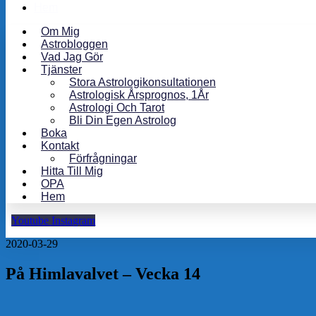
Hem
Om Mig
Astrobloggen
Vad Jag Gör
Tjänster
Stora Astrologikonsultationen
Astrologisk Årsprognos, 1År
Astrologi Och Tarot
Bli Din Egen Astrolog
Boka
Kontakt
Förfrågningar
Hitta Till Mig
OPA
Hem
Youtube
Instagram
2020-03-29
På Himlavalvet – Vecka 14