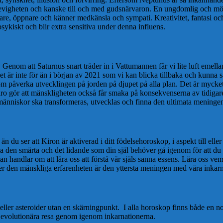
 evigheten och kanske till och med gudsnärvaron. En ungdomlig och mö
are, öppnare och känner medkänsla och sympati. Kreativitet, fantasi och
psykiskt och blir extra sensitiva under denna influens.
 Genom att Saturnus snart träder in i Vattumannen får vi lite luft emellan
å det är inte för än i början av 2021 som vi kan blicka tillbaka och kunn
om påverka utvecklingen på jorden på djupet på alla plan. Det är mycket 
ro gör att mänskligheten också får smaka på konsekvenserna av tidigare
vi människor ska transformeras, utvecklas och finna den ultimata mening
du ser att Kiron är aktiverad i ditt födelsehoroskop, i aspekt till eller
eva den smärta och det lidande som din själ behöver gå igenom för att d
an handlar om att lära oss att förstå vår själs sanna essens. Lära oss v
ver den mänskliga erfarenheten är den yttersta meningen med våra inkar
er eller asteroider utan en skärningpunkt. I alla horoskop finns både e
ls evolutionära resa genom igenom inkarnationerna.