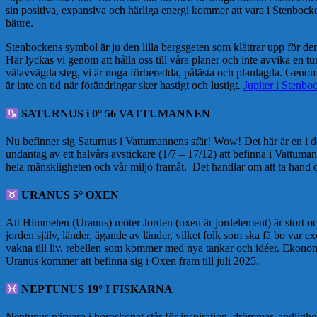
sin positiva, expansiva och härliga energi kommer att vara i Stenbocken
bättre.
Stenbockens symbol är ju den lilla bergsgeten som klättrar upp för de
Här lyckas vi genom att hålla oss till våra planer och inte avvika en tu
välavvägda steg, vi är noga förberedda, pålästa och planlagda. Genom a
är inte en tid när förändringar sker hastigt och lustigt.
Jupiter i Stenbo
SATURNUS i 0° 56 VATTUMANNEN
Nu befinner sig Saturnus i Vattumannens sfär! Wow! Det här är en i d
undantag av ett halvårs avstickare (1/7 – 17/12) att befinna i Vattuman
hela mänskligheten och vår miljö framåt. Det handlar om att ta hand o
URANUS 5° OXEN
Att Himmelen (Uranus) möter Jorden (oxen är jordelement) är stort och
jorden själv, länder, ägande av länder, vilket folk som ska få bo var
vakna till liv, rebellen som kommer med nya tankar och idéer. Ekonom
Uranus kommer att befinna sig i Oxen fram till juli 2025.
NEPTUNUS 19° I FISKARNA
Neptunus närvaro i horoskopet står för inspiration, drömmar, andlighet,