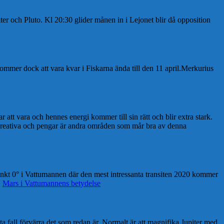
ter och Pluto. Kl 20:30 glider månen in i Lejonet blir då opposition
ommer dock att vara kvar i Fiskarna ända till den 11 april.Merkurius
 att vara och hennes energi kommer till sin rätt och blir extra stark.
 kreativa och pengar är andra områden som mår bra av denna
punkt 0° i Vattumannen där den mest intressanta transiten 2020 kommer
.
Mars i Vattumannens betydelse
sta fall förvärra det som redan är. Normalt är att magnifika Jupiter med