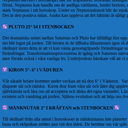
förstå. Neptunus kan handla om de andliga världarna, landet bortom,
stark Neptunus i sitt horoskop. Under en Neptunustransit blir du mjuk
Det är den positiva sidan. Andra kan uppleva att det faktiskt år dåligt 
PLUTO 25° 54 I STENBOCKEN
Det dramatiska mötet mellan Saturnus och Pluto har tillfälligt löst upp.
det blir lugnt på jorden. Till hösten är de tillbaka tillsammans igen s
riktlinjer inom detta är att vi kan vänta genomgripande förändringar s
förändringar. Transformationsprocesserna är igång och Saturnus närva
men förstås också i våra vanliga liv, Underjordens härskare vill att 
KIRON 5°- 6° i VÄDUREN
Vår sårade helare kommer under veckan att nå den 6° i Väduren. Var än 
djupaste sår och rädslor. Kiron drar fram våra sår och låter dig uppl
självkänsla och lära oss att acceptera och älska det egna varandet. Läx
existens och vandring på jorden. Själens evolution och att höja oss ö
MÅNKNUTAR 2° I KRÄFTAN och STENBOCKEN
Till skillnad ifrån alla annat i horoskooet är månknutarna inte planet
bana och ekliptikan möttes just vid den tiden. De berättar om vår sjä