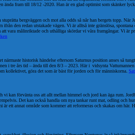
 ända fram till 18/12 -2020. Han är en glad optimist som skänker lycka, vä
n stuprätta bergväggen och mot alla odds så når han bergets topp. När Ju
m ifrån den redan utstakade vägen. Vi är alltså inte gränslösa, spontana 
tt vara målinriktade och uthålliga skördar vi våra framgångar. Vi är pr
cken
et närmaste historisk händelse eftersom Saturnus position anses så tun
nen i tre års tid – ända till den 8/3 – 2023. Här i vidsynta Vattumannen
m kollektivet, göra det som är bäst för jorden och för människorna.
Sat
 vi kan förvänta oss att allt mellan himmel och jord kan äga rum. Jord
 exempelvis. Det kan också handla om nya tankar runt mat, odling och h
i är ett annat område som kommer att reformeras och skakas om här. Ha
 synskhet, illusion och förvirring. Eftersom Neptunus är så inkännande, 