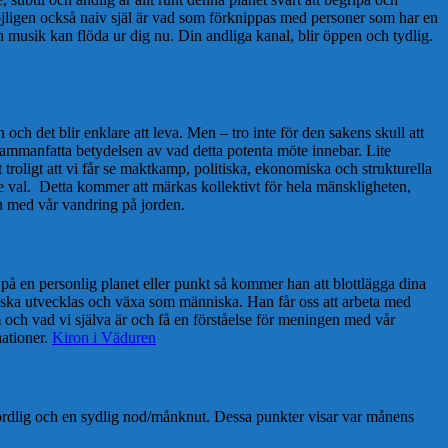
jligen också naiv själ är vad som förknippas med personer som har en
 musik kan flöda ur dig nu. Din andliga kanal, blir öppen och tydlig.
 och det blir enklare att leva. Men – tro inte för den sakens skull att
a sammanfatta betydelsen av vad detta potenta möte innebar. Lite
troligt att vi får se maktkamp, politiska, ekonomiska och strukturella
 val. Detta kommer att märkas kollektivt för hela mänskligheten,
en med vår vandring på jorden.
 på en personlig planet eller punkt så kommer han att blottlägga dina
u ska utvecklas och växa som människa. Han får oss att arbeta med
em och vad vi själva är och få en förståelse för meningen med vår
nationer.
Kiron i Väduren
n nordlig och en sydlig nod/månknut. Dessa punkter visar var månens