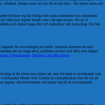
lstånd, främjar resor och ser till att allt ökar – blir större, mera och
piter befinner sig här främjar det starka ambitioner hos människor.
och vilda som Jupiter kunde vara i sitt eget tecken. Nu tar vi
aktiska och tänker noga efter och kalkylerar vårt nästa drag. Det här
gt vägande för utvecklingen på jorden. Saturnus kommer att med
 handlar det om höga ideal, politiska visioner och idéer som hjälper
urnus i Vattumannen,
Saturnus i de olika husen
bävning är det första man tänker på, men förvänta er nytänkande runt
ur vi behandlar Moder Jord. Uranus är väckarklockan som får oss att
n öppnar vårt medvetande och banar väg till ett nytt tänkande.
subtil och andlig är allt runt denna planet svårt att begripa och