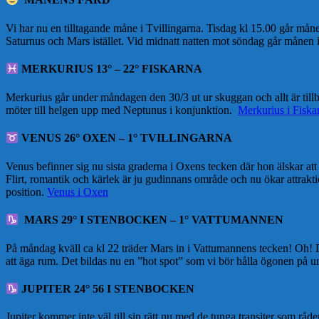
Vi har nu en tilltagande måne i Tvillingarna. Tisdag kl 15.00 går mån
Saturnus och Mars istället. Vid midnatt natten mot söndag går månen 
MERKURIUS 13° – 22° FISKARNA
Merkurius går under måndagen den 30/3 ut ur skuggan och allt är tillb
möter till helgen upp med Neptunus i konjunktion.
Merkurius i Fiska
VENUS 26° OXEN – 1° TVILLINGARNA
Venus befinner sig nu sista graderna i Oxens tecken där hon älskar att 
Flirt, romantik och kärlek är ju gudinnans område och nu ökar attrak
position.
Venus i Oxen
MARS 29° I STENBOCKEN – 1° VATTUMANNEN
På måndag kväll ca kl 22 träder Mars in i Vattumannens tecken! Oh! De
att äga rum. Det bildas nu en ”hot spot” som vi bör hålla ögonen på und
JUPITER 24° 56 I STENBOCKEN
Jupiter kommer inte väl till sin rätt nu med de tunga transiter som råde