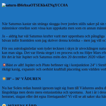
När Saturnus kastar sin stränga skugga över jorden ställs saker på si
människor emellan som vissa kan uppskatta men som en annan människa
Ja – aldrig har väl Saturnus krafter varit mer uppenbara och påtagliga
bävan inför framtiden som jag skriver denna krönika – men jag vill oc
För oss astrologinördar som tyder tecknen i skyn är utvecklingen naturl
kan man säga. Det var första steget i en process och nu följer Mars eft
för det är här Jupiter och Saturnus möts den 20 december 2020 vilket 
Bäst av allt! Jupiter och Pluto befinner sig i konjunktion 24° i Ste
riktigt kaxig, expansiv och oerhört kraftfull placering som världen ve
10° – 16° VÄDUREN
Nu har Solen redan hunnit igenom tagit sig fram till Vädurens andra de
långsiktiga men desto mera entusiastiska och spontana. Just i år i dess
hemmet, stugan eller det egna företagandet? Vi vill se att saker ska h
MÅNENS FÄRD