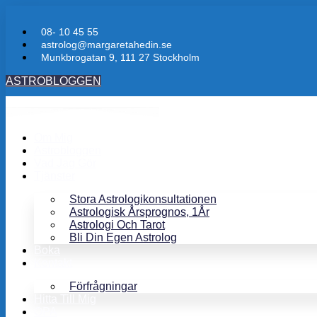
08- 10 45 55
astrolog@margaretahedin.se
Munkbrogatan 9, 111 27 Stockholm
ASTROBLOGGEN
Om Mig
Astrobloggen
Vad Jag Gör
Tjänster
Stora Astrologikonsultationen
Astrologisk Årsprognos, 1År
Astrologi Och Tarot
Bli Din Egen Astrolog
Boka
Kontakt
Förfrågningar
Hitta Till Mig
OPA